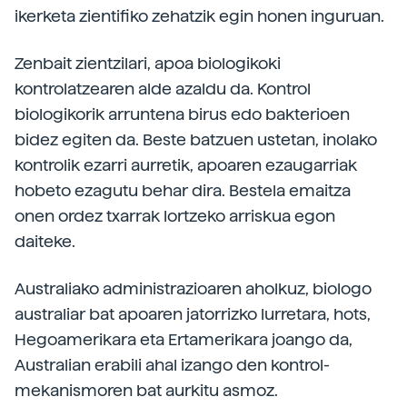
ikerketa zientifiko zehatzik egin honen inguruan.
Zenbait zientzilari, apoa biologikoki
kontrolatzearen alde azaldu da. Kontrol
biologikorik arruntena birus edo bakterioen
bidez egiten da. Beste batzuen ustetan, inolako
kontrolik ezarri aurretik, apoaren ezaugarriak
hobeto ezagutu behar dira. Bestela emaitza
onen ordez txarrak lortzeko arriskua egon
daiteke.
Australiako administrazioaren aholkuz, biologo
australiar bat apoaren jatorrizko lurretara, hots,
Hegoamerikara eta Ertamerikara joango da,
Australian erabili ahal izango den kontrol-
mekanismoren bat aurkitu asmoz.