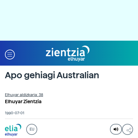
Apo gehiagi Australian
Elhuyar aldizkaria: 38
Elhuyar Zientzia
1990-07-01
EU