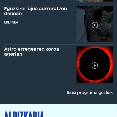
Eguzki-erlojua aurreratzen
denean
EKLIPSEA
Astro erregearen koroa
agerian
Ikusi programa guztiak
ALDIZKARIA