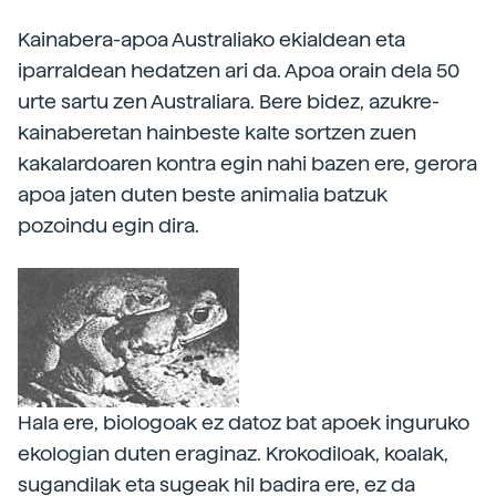
Kainabera-apoa Australiako ekialdean eta
iparraldean hedatzen ari da. Apoa orain dela 50
urte sartu zen Australiara. Bere bidez, azukre-
kainaberetan hainbeste kalte sortzen zuen
kakalardoaren kontra egin nahi bazen ere, gerora
apoa jaten duten beste animalia batzuk
pozoindu egin dira.
Hala ere, biologoak ez datoz bat apoek inguruko
ekologian duten eraginaz. Krokodiloak, koalak,
sugandilak eta sugeak hil badira ere, ez da