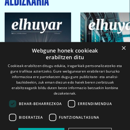
×
Webgune honek cookieak
erabiltzen ditu
Cookieak erabiltzen ditugu edukia, iragarkiak pertsonalizatzeko eta
gure trafikoa aztertzeko. Gure webgunearen erabilerari buruzko
informazioa ere partekatzen dugu gure publizitate- eta analisi-
bazkideekin, zuk eman diezun edo haiek beren zerbitzuak
erabiltzeagatik bildu duten beste informazio batzuekin konbina
dezaketenak.
BEHAR-BEHARREZKOA
ERRENDIMENDUA
BIDERATZEA
FUNTZIONALTASUNA
2026ko eka. 1a
2026ko mar. 1a