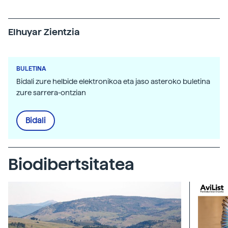
Elhuyar Zientzia
BULETINA
Bidali zure helbide elektronikoa eta jaso asteroko buletina
zure sarrera-ontzian
Bidali
Biodibertsitatea