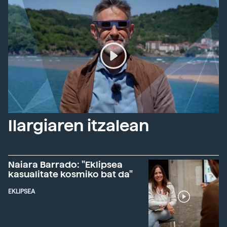
Ilargiaren itzalean
Naiara Barrado: "Eklipsea
kasualitate kosmiko bat da"
EKLIPSEA