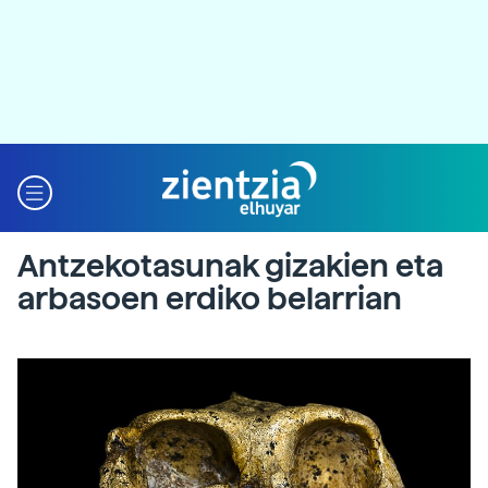
Antzekotasunak gizakien eta
arbasoen erdiko belarrian