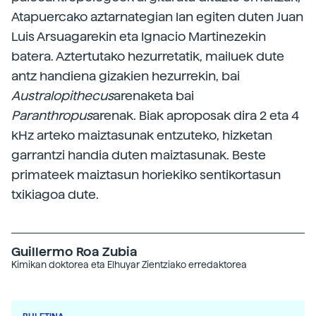
Atapuercako aztarnategian lan egiten duten Juan
Luis Arsuagarekin eta Ignacio Martinezekin
batera. Aztertutako hezurretatik, mailuek dute
antz handiena gizakien hezurrekin, bai
Australopithecus
arenaketa bai
Paranthropus
arenak. Biak aproposak dira 2 eta 4
kHz arteko maiztasunak entzuteko, hizketan
garrantzi handia duten maiztasunak. Beste
primateek maiztasun horiekiko sentikortasun
txikiagoa dute.
Guillermo Roa Zubia
Kimikan doktorea eta Elhuyar Zientziako erredaktorea