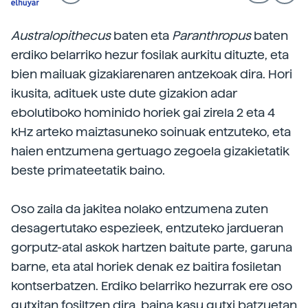
Australopithecus
baten eta
Paranthropus
baten
erdiko belarriko hezur fosilak aurkitu dituzte, eta
bien mailuak gizakiarenaren antzekoak dira. Hori
ikusita, adituek uste dute gizakion adar
ebolutiboko hominido horiek gai zirela 2 eta 4
kHz arteko maiztasuneko soinuak entzuteko, eta
haien entzumena gertuago zegoela gizakietatik
beste primateetatik baino.
Oso zaila da jakitea nolako entzumena zuten
desagertutako espezieek, entzuteko jardueran
gorputz-atal askok hartzen baitute parte, garuna
barne, eta atal horiek denak ez baitira fosiletan
kontserbatzen. Erdiko belarriko hezurrak ere oso
gutxitan fosiltzen dira, baina kasu gutxi batzuetan