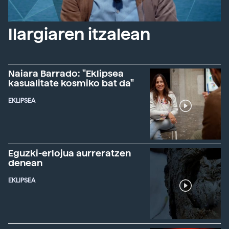
Ilargiaren itzalean
Naiara Barrado: "Eklipsea
kasualitate kosmiko bat da"
EKLIPSEA
Eguzki-erlojua aurreratzen
denean
EKLIPSEA