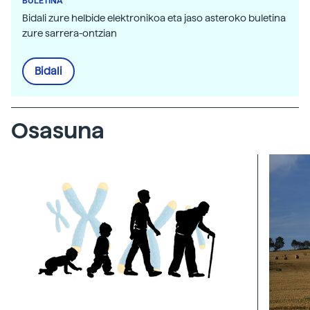
BULETINA
Bidali zure helbide elektronikoa eta jaso asteroko buletina
zure sarrera-ontzian
Bidali
Osasuna