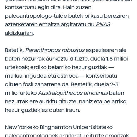
kontserbatu egin dira. Hain zuzen,
paleoantropologo-talde batek
bi kasu bereziren
azterketaren emaitza argitaratu du
PNAS
aldizkarian
.
Batetik,
Paranthropus robustus
espeziearen ale
baten hezurrak aurkeztu dituzte, duela 1,8 milioi
urtekoak; erdiko belarriko hezur guztiak —
mailua, ingudea eta estriboa— kontserbatu
dituen fosil zaharrena da. Bestetik, duela 2-3
milioi urteko
Australopithecus africanus
baten
hezurrak ere aurkitu dituzte, nahiz eta belarriko
hezur guztiek ez duten iraun.
New Yorkeko Binghamton Unibertsitateko
paleoantropologoek argitaratu dituzte emaitzak,