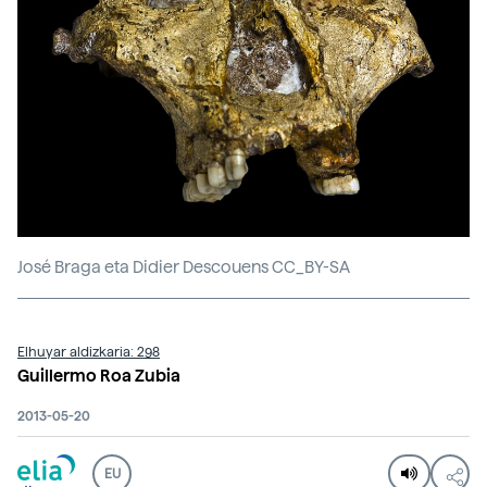
José Braga eta Didier Descouens CC_BY-SA
Elhuyar aldizkaria: 298
Guillermo Roa Zubia
2013-05-20
EU