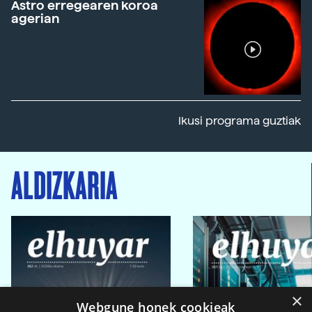
Astro erregearen koroa
agerian
Ikusi programa guztiak
ALDIZKARIA
×
Webgune honek cookieak