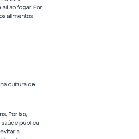
lí ao fogar. Por
os alimentos
ha cultura de
s. Por iso,
e saúde pública
evitar a