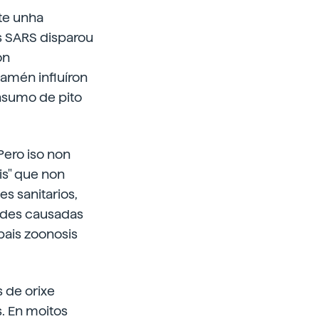
te unha
s SARS disparou
ón
amén influíron
nsumo de pito
ero iso non
is" que non
s sanitarios,
ades causadas
pais zoonosis
 de orixe
. En moitos