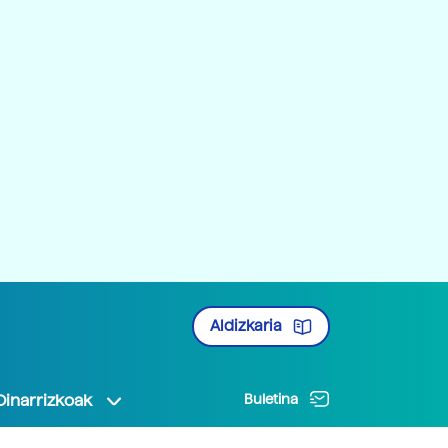
Aldizkaria
Oinarrizkoak
Buletina