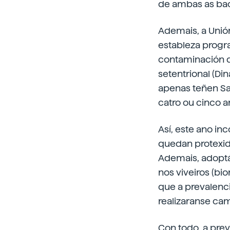
de ambas as bact
Ademais, a Unió
estableza progra
contaminación d
setentrional (Di
apenas teñen Sa
catro ou cinco a
Así, este ano in
quedan protexid
Ademais, adoptá
nos viveiros (bi
que a prevalenc
realizaranse ca
Con todo, a pre