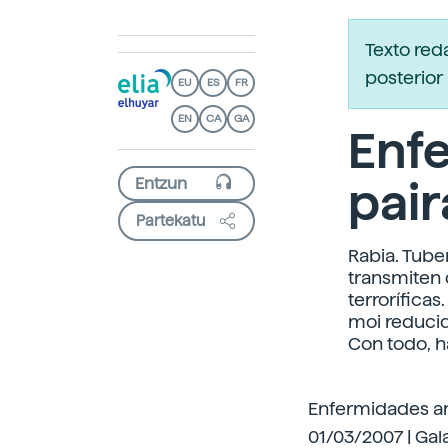
Texto re
posterior 
EU
ES
FR
EN
CA
GA
Enf
pai
Partekatu
Rabia. Tube
transmiten
terrorífica
moi reducid
Con todo, h
Enfermidades an
01/03/2007 | Gal