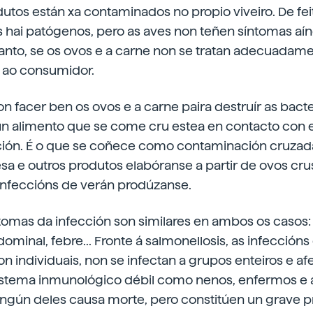
utos están xa contaminados no propio viveiro. De fei
os hai patógenos, pero as aves non teñen síntomas aí
tanto, se os ovos e a carne non se tratan adecuadame
r ao consumidor.
con facer ben os ovos e a carne paira destruír as bacte
ún alimento que se come cru estea en contacto con e
ción. É o que se coñece como contaminación cruzada
a e outros produtos elabóranse a partir de ovos crus
infeccións de verán prodúzanse.
tomas da infección son similares en ambos os casos: 
ominal, febre... Fronte á salmonellosis, as infeccións
 individuais, non se infectan a grupos enteiros e af
istema inmunológico débil como nenos, enfermos e 
gún deles causa morte, pero constitúen un grave p