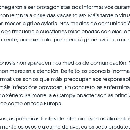
 chegaron a ser protagonistas dos informativos duran
on lembra a crise das vacas tolas? Máis tarde o viru
uns meses a gripe aviaria. Nos medios de comunicaci
on frecuencia cuestiones relacionadas con elas, e t
 xente, por exemplo, por medo á gripe aviaria, o co
oonosis non aparecen nos medios de comunicación. P
non merezan a atención. De feito, os zoonosis "norma
ormativos son os que máis preocupan aos responsable
máis infeccións provocan. En concreto, as enfermid
 do xénero Salmonella e Campylobacter son as princi
asco como en toda Europa.
s, as primeiras fontes de infección son os alimentos
lmente os ovos e a carne de ave, ou os seus produtos