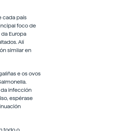
e cada país
incipal foco de
s da Europa
tados. Alí
ón similar en
galiñas e os ovos
Salmonella.
 da infección
 iso, espérase
inuación
n todo o