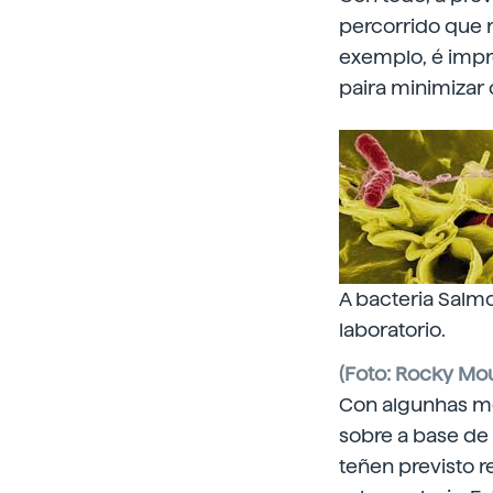
percorrido que r
exemplo, é impr
paira minimizar 
A bacteria Salm
laboratorio.
(Foto: Rocky Mou
Con algunhas med
sobre a base de
teñen previsto r