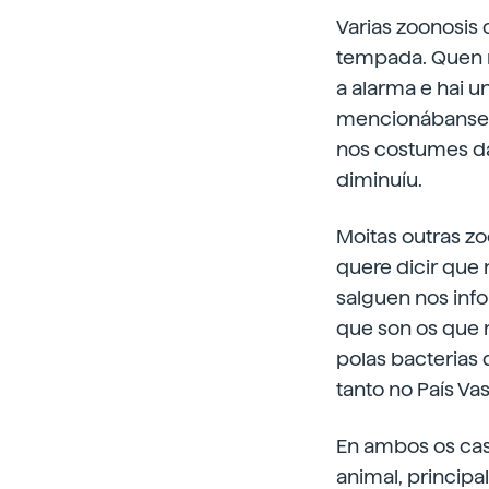
Varias zoonosis
tempada. Quen n
a alarma e hai 
mencionábanse c
nos costumes da
diminuíu.
Moitas outras z
quere dicir que 
salguen nos inf
que son os que 
polas bacterias
tanto no País V
En ambos os caso
animal, principa