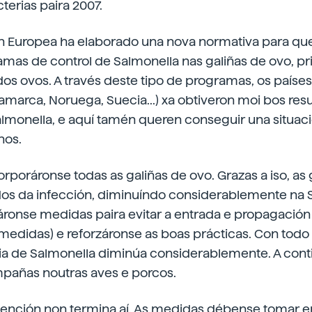
erias paira 2007.
n Europea ha elaborado una nova normativa para qu
mas de control de Salmonella nas galiñas de ovo, pr
os ovos. A través deste tipo de programas, os paíse
namarca, Noruega, Suecia...) xa obtiveron moi bos resul
lmonella, e aquí tamén queren conseguir una situaci
nos.
corporáronse todas as galiñas de ovo. Grazas a iso, as 
os da infección, diminuíndo considerablemente na 
ronse medidas paira evitar a entrada e propagación
omedidas) e reforzáronse as boas prácticas. Con todo
ia de Salmonella diminúa considerablemente. A cont
mpañas noutras aves e porcos.
vención non termina aí. As medidas débense tomar e