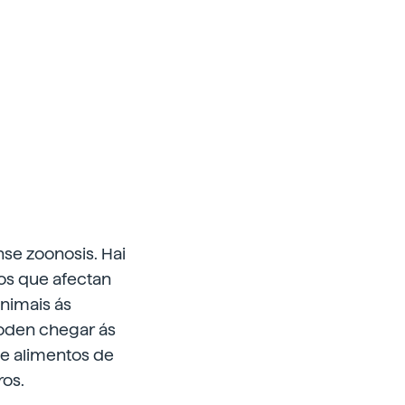
se zoonosis. Hai
sos que afectan
animais ás
poden chegar ás
de alimentos de
ros.