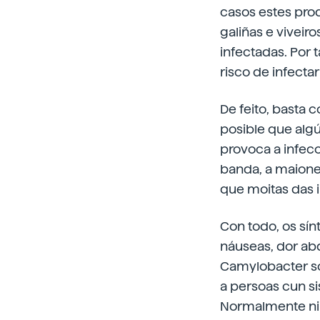
casos estes prod
galiñas e viveir
infectadas. Por 
risco de infecta
De feito, basta 
posible que alg
provoca a infec
banda, a maiones
que moitas das 
Con todo, os sín
náuseas, dor abd
Camylobacter son
a persoas cun s
Normalmente nin