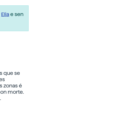
r
Elia
e sen
es que se
es
as zonas é
non morte.
.