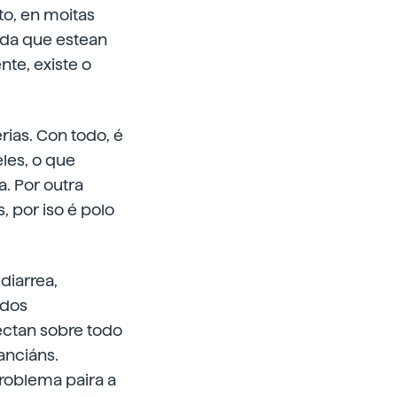
to, en moitas
nda que estean
nte, existe o
rias. Con todo, é
les, o que
. Por outra
, por iso é polo
diarrea,
 dos
ectan sobre todo
anciáns.
roblema paira a