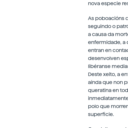
nova especie res
As poboacións d
seguindo o patr
a causa da mort
enfermidade, a q
entran en contac
desenvolven es
libéranse media
Deste xeito, a e
aínda que non pr
queratina en tod
inmediatamente. 
polo que morren
superficie.