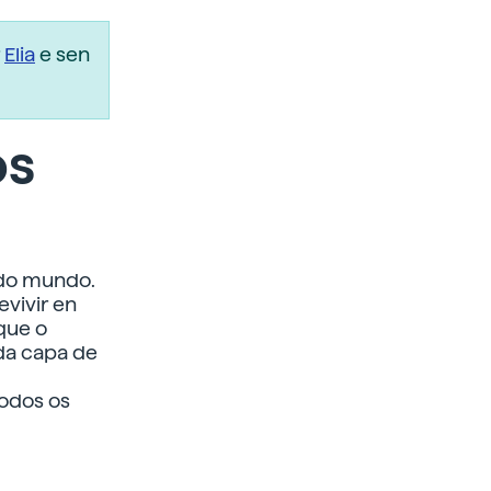
r
Elia
e sen
os
 do mundo.
evivir en
que o
 da capa de
todos os