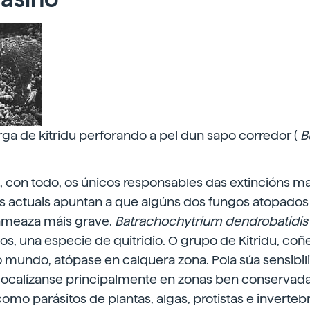
ga de kitridu perforando a pel dun sapo corredor (
B
, con todo, os únicos responsables das extincións m
tos actuais apuntan a que algúns dos fungos atopad
ameaza máis grave.
Batrachochytrium dendrobatidis
ios, una especie de quitridio. O grupo de Kitridu, co
 mundo, atópase en calquera zona. Pola súa sensibil
localízanse principalmente en zonas ben conservada
omo parásitos de plantas, algas, protistas e inverteb