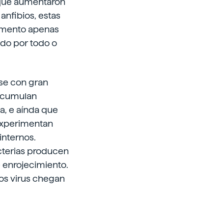
 que aumentaron
anfibios, estas
momento apenas
do por todo o
nse con gran
 acumulan
a, e aínda que
 experimentan
internos.
cterias producen
 enrojecimiento.
 os virus chegan