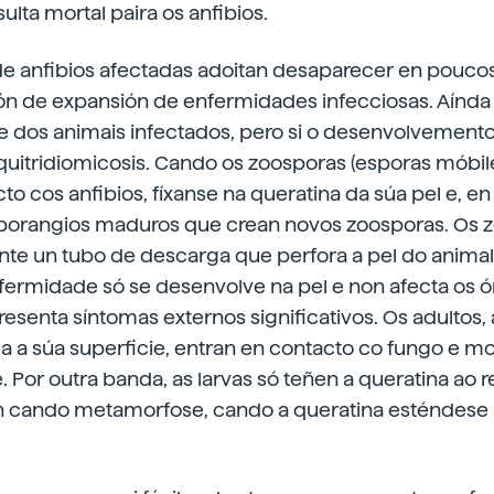
ulta mortal paira os anfibios.
e anfibios afectadas adoitan desaparecer en pouco
ón de expansión de enfermidades infecciosas. Aínd
e dos animais infectados, pero si o desenvolvement
uitridiomicosis. Cando os zoosporas (esporas móbile
to cos anfibios, fíxanse na queratina da súa pel e, en
porangios maduros que crean novos zoosporas. Os 
nte un tubo de descarga que perfora a pel do anima
nfermidade só se desenvolve na pel e non afecta os ó
esenta síntomas externos significativos. Os adultos, 
a a súa superficie, entran en contacto co fungo e m
Por outra banda, as larvas só teñen a queratina ao 
 cando metamorfose, cando a queratina esténdese 