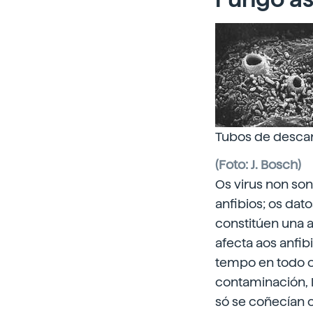
Tubos de descar
(Foto: J. Bosch)
Os virus non son
anfibios; os da
constitúen una 
afecta aos anfib
tempo en todo o
contaminación, 
só se coñecían c