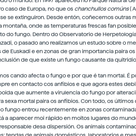
odo o mundo. En 1997 apareceu no Parque Natural de
ro caso de Europa, no que os
chanchullos comúns
( A
case se extinguiron. Desde entón, coñecemos outras 
ta montaña, onde as temperaturas frescas fan posible
 do fungo. Dentro do Observatorio de Herpetologí
nzadi, o pasado ano realizamos un estudo sobre o m
 de Euskadi e en zonas de gran importancia paira os 
lusión de que existe un fungo causante da quitridio
os cando afecta o fungo e por que é tan mortal. É p
pre en contacto cos anfibios e que agora estes debil
 poida que aumente a virulencia do fungo por altera
 sexa mortal paira os anfibios. Con todo, os últimos
o fungo entrou recentemente en zonas contaminada
á a aparecer moi rápido en moitos lugares do mund
responsable desa dispersión. Os animais contamina
es: tendas de animais domésticos, laboratorios e me