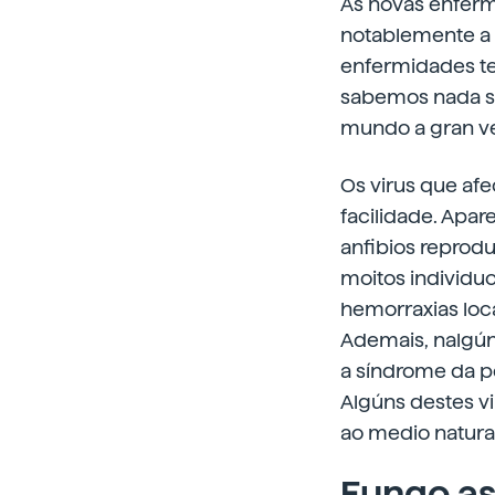
As
novas enferm
notablemente a s
enfermidades te
sabemos nada so
mundo a gran ve
Os virus que af
facilidade. Apa
anfibios reprod
moitos individuo
hemorraxias loca
Ademais, nalgún
a síndrome da p
Algúns destes v
ao medio natura
Fungo as