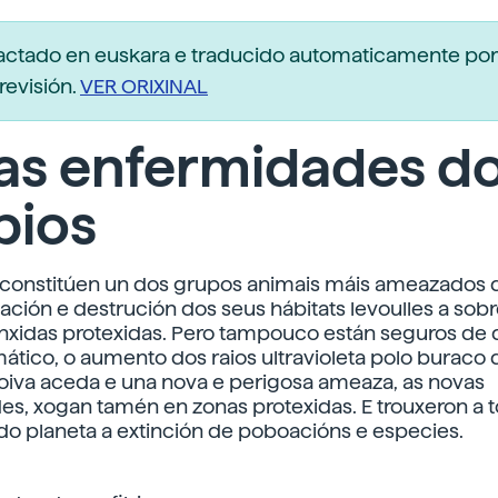
dactado en euskara e traducido automaticamente po
revisión.
VER ORIXINAL
as enfermidades d
bios
s constitúen un dos grupos animais máis ameazados
ación e destrución dos seus hábitats levoulles a sobr
inxidas protexidas. Pero tampouco están seguros de 
ático, o aumento dos raios ultravioleta polo buraco
oiva aceda e una nova e perigosa ameaza, as novas
s, xogan tamén en zonas protexidas. E trouxeron a 
o planeta a extinción de poboacións e especies.