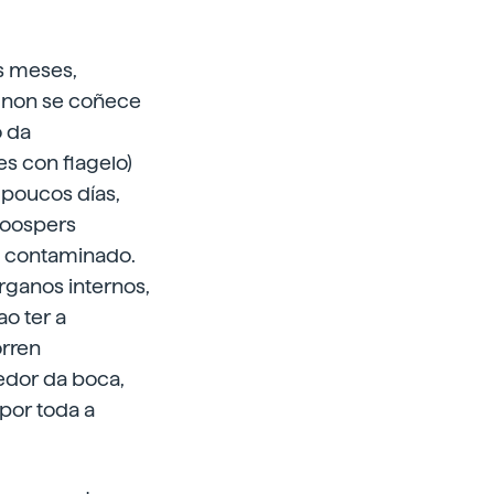
s meses,
a non se coñece
o da
s con flagelo)
 poucos días,
zoospers
l contaminado.
rganos internos,
ao ter a
orren
redor da boca,
por toda a