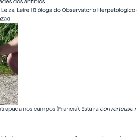
des dos anfibios
 Leiza, Leire | Bióloga do Observatorio Herpetológic
nzadi
atrapada nos campos (Francia). Esta ra
converteuse 
.