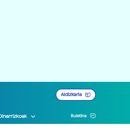
Aldizkaria
Oinarrizkoak
Buletina