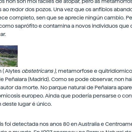
os non son moi fáciles de atopar, pero as metamorfo
 ao redor dos pozos. Una vez que os anfibios aband
ece completo, sen que se aprecie ningún cambio. Pe
como saprófito e contamina a novos individuos que
ar.
 ( Alytes
obstetricans ),
metamorfose e quitridiomico
de Peñalara (Madrid). Como se pode observar, non ha
autor da morte. No parque natural de Peñalara apar
omicosis europeo. Aínda que podería pensarse o cont
 deste lugar é único.
is foi detectada nos anos 80 en Australia e Centroamé