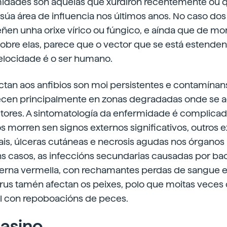
idades son aquelas que xurdiron recentemente ou
úa área de influencia nos últimos
anos. No caso dos 
ñen unha orixe vírico ou fúngico, e aínda que de 
bre elas, parece que o vector que se está estenden
locidade é o ser humano.
ectan aos anfibios son moi persistentes e contamína
recen principalmente en zonas degradadas onde se
utores. A sintomatología da enfermidade é complicad
s morren sen signos externos significativos, outros
is, úlceras cutáneas e necrosis agudas nos órganos 
s casos, as infeccións secundarias causadas por ba
erna vermella, con rechamantes perdas de sangue e
irus tamén afectan os peixes, polo que moitas veces
l con repoboacións de peces.
asino