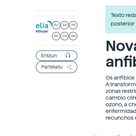
Texto re
posterior 
EU
ES
FR
EN
CA
GA
Nov
anfi
Partekatu
Os anfibio
A transform
zonas restr
cambio clim
ozono, a ch
enfermidade
recunchos d