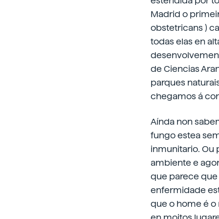
estendida por t
Madrid o primei
obstetricans ) 
todas elas en al
desenvolvemento
de Ciencias Ara
parques naturais
chegamos á conc
Aínda non sabem
fungo estea sem
inmunitario. Ou
ambiente e agora
que parece que 
enfermidade est
que o home é o 
en moitos lugar