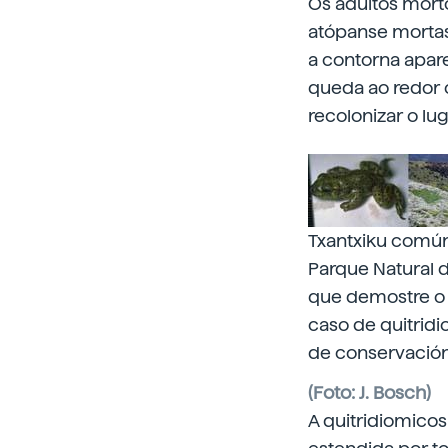
Os adultos mort
atópanse mortas
a contorna apar
queda ao redor 
recolonizar o lug
Txantxiku común
Parque Natural 
que demostre o 
caso de quitridi
de conservación
(Foto: J. Bosch)
A quitridiomicos