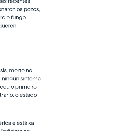
ses recentes
onaron os pozos,
ro o fungo
 queren
sis, morto no
i ningún síntoma
eceu o primeiro
rario, o estado
rica e está xa