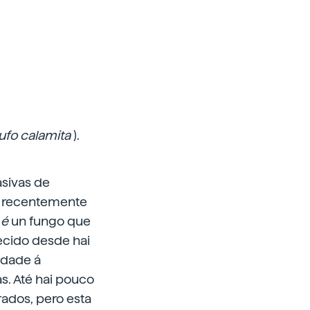
ufo calamita
).
asivas de
os recentemente
 é
un fungo que
ñecido desde hai
idade á
s. Até hai pouco
rados, pero esta