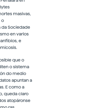
 Peñalara en
lytes
mortes masivas,
 o
a da Sociedade
esmo en varios
anfibios, e
micosis.
osible que o
iten o sistema
ción do medio
 datos apuntan a
s. E como a
o, queda claro
dos atopáronse
smo ras