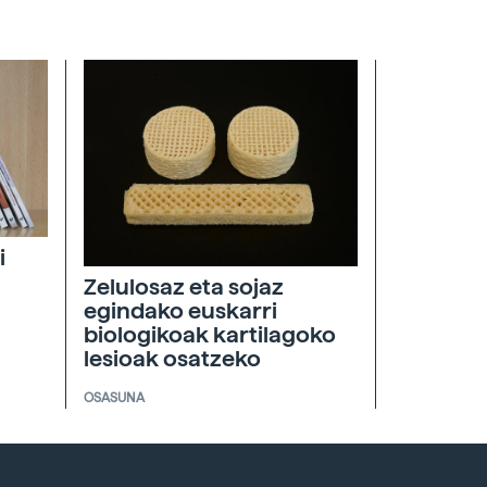
i
Zelulosaz eta sojaz
egindako euskarri
biologikoak kartilagoko
lesioak osatzeko
OSASUNA