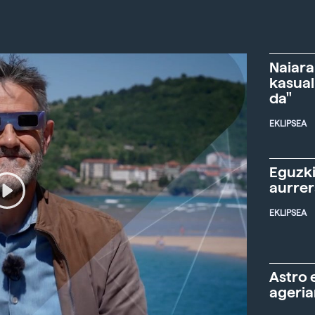
Naiara
kasual
da"
EKLIPSEA
Eguzki
aurre
EKLIPSEA
Astro 
ageria