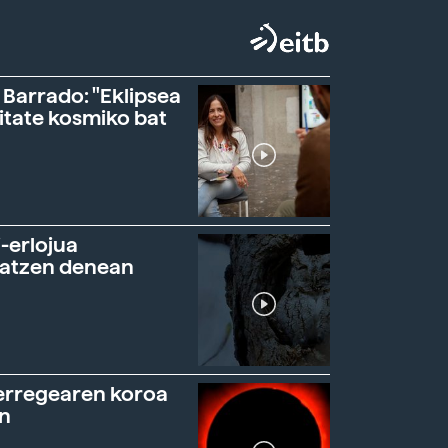
 Barrado: "Eklipsea
itate kosmiko bat
-erlojua
ratzen denean
erregearen koroa
n