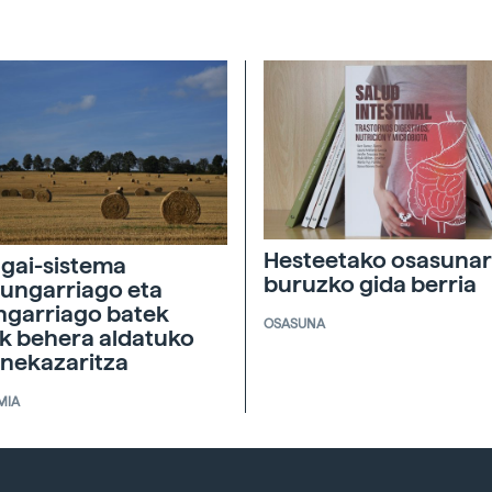
Hesteetako osasunar
agai-sistema
buruzko gida berria
ungarriago eta
ngarriago batek
OSASUNA
ik behera aldatuko
 nekazaritza
MIA