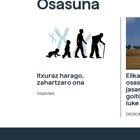
Osasuna
Itxuraz harago,
Elik
zahartzaro ona
osas
jasa
OSASUNA
goit
luke
EKONO