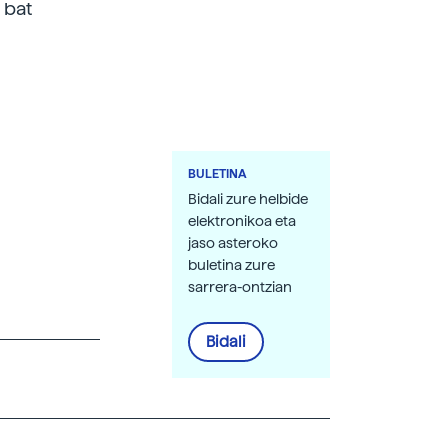
 bat
BULETINA
Bidali zure helbide
elektronikoa eta
jaso asteroko
buletina zure
sarrera-ontzian
Bidali