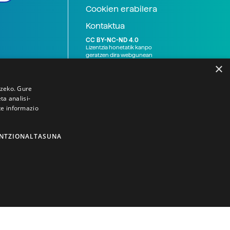
Cookien erabilera
Kontaktua
CC BY-NC-ND 4.0
Lizentzia honetatik kanpo
geratzen dira webgunean
argitaratutako baliabide
×
grafikoak (argazki eta
ilustrazioak), baita Elhuyar ez
den bestelako erakunde eta
tzeko. Gure
norbanakoek idatzitakoak
a analisi-
ere. Kanpo-esteken bidez
te informazio
emandako edukiak esteka
horietan agertzen den
lizentziapean daude,
gehienetan copyright-a
NTZIONALTASUNA