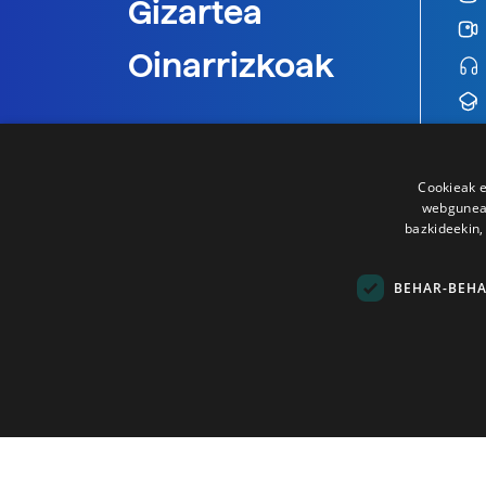
Gizartea
Oinarrizkoak
Cookieak e
webgunear
bazkideekin,
BEHAR-BEH