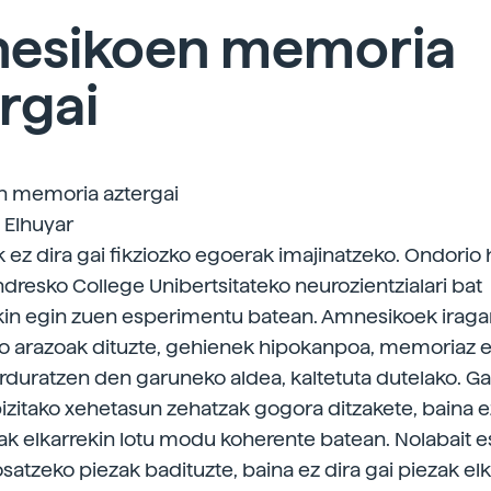
esikoen memoria
rgai
 memoria aztergai
| Elhuyar
ez dira gai fikziozko egoerak imajinatzeko. Ondorio 
ondresko College Unibertsitateko neurozientzialari bat
in egin zuen esperimentu batean. Amnesikoek irag
o arazoak dituzte, gehienek hipokanpoa, memoriaz e
rduratzen den garuneko aldea, kaltetuta dutelako. G
izitako xehetasun zehatzak gogora ditzakete, baina e
 elkarrekin lotu modu koherente batean. Nolabait e
satzeko piezak badituzte, baina ez dira gai piezak el