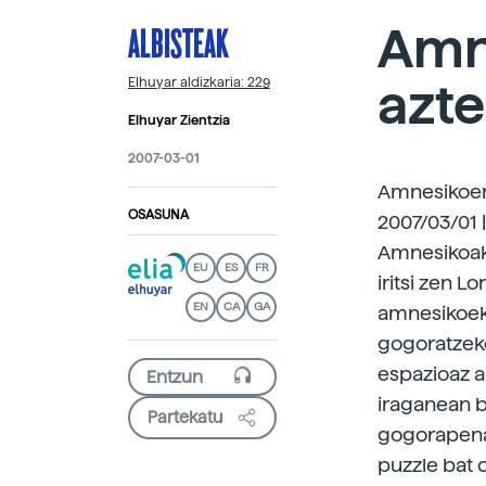
ALBISTEAK
Amn
azte
Elhuyar aldizkaria: 229
Elhuyar Zientzia
2007-03-01
Amnesikoen
OSASUNA
2007/03/01 
Amnesikoak 
EU
ES
FR
iritsi zen L
EN
CA
GA
amnesikoek
gogoratzek
espazioaz a
iraganean b
Partekatu
gogorapenak
puzzle bat o