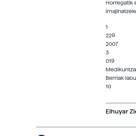
Horregatik 
imajinatzeko
1
229
2007
3
019
Medikuntza;
Berriak labu
10
Elhuyar Zi