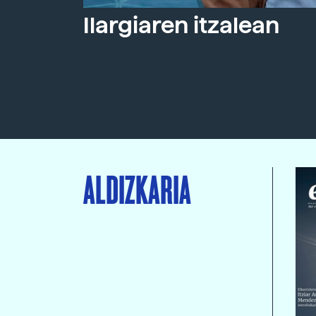
Ilargiaren itzalean
ALDIZKARIA