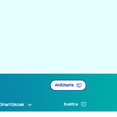
Aldizkaria
Oinarrizkoak
Buletina