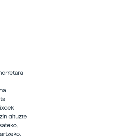
horretara
ana
ta
aixoek
zin dituzte
sateko,
kartzeko.