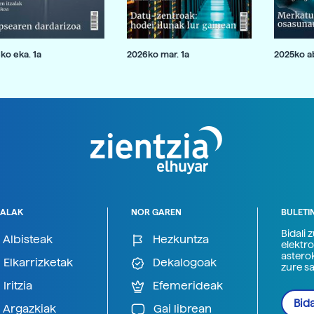
ko eka. 1a
2026ko mar. 1a
2025ko ab
ALAK
NOR GAREN
BULETI
Bidali 
Albisteak
Hezkuntza
elektro
astero
Elkarrizketak
Dekalogoak
zure s
Iritzia
Efemerideak
Bida
Argazkiak
Gai librean