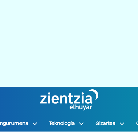
Ingurumena
Teknologia
Gizartea