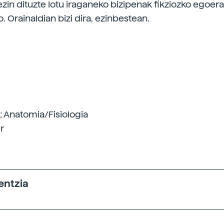
ezin dituzte lotu iraganeko bizipenak fikziozko egoera
. Orainaldian bizi dira, ezinbestean.
 Anatomia/Fisiologia
r
entzia