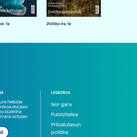
e. 1a
2025ko ira. 1a
NA
LEGEZKOA
zure helbide
Nor gara
nikoa eta jaso
ko buletina
Publizitatea
arrera-ontzian
Pribatutasun
politika
li