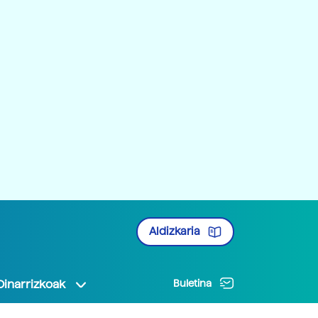
Aldizkaria
Oinarrizkoak
Buletina