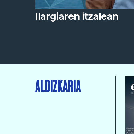
Ilargiaren itzalean
ALDIZKARIA