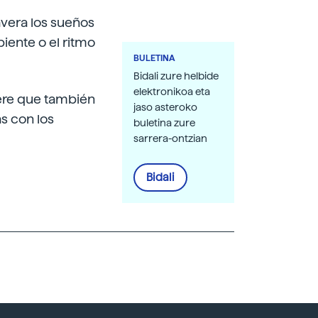
avera los sueños
iente o el ritmo
BULETINA
Bidali zure helbide
elektronikoa eta
ere que también
jaso asteroko
as con los
buletina zure
sarrera-ontzian
Bidali