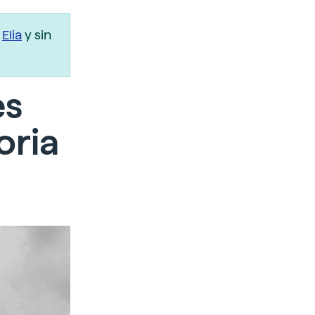
r
Elia
y sin
es
oria