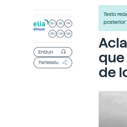
Texto red
posterior 
EU
ES
FR
EN
CA
GA
Acla
que 
Partekatu
de l