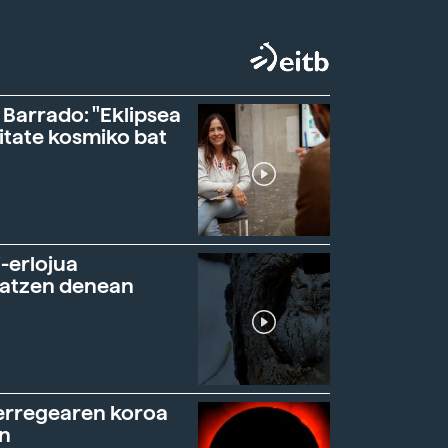
 Barrado: "Eklipsea
itate kosmiko bat
-erlojua
ratzen denean
erregearen koroa
n