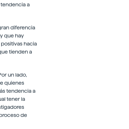
 tendencia a
gran diferencia
 y que hay
positivas hacia
 que tienden a
Por un lado,
ue quienes
más tendencia a
al tener la
stigadores
 proceso de