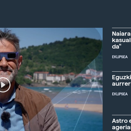
Naiara
kasual
da"
EKLIPSEA
Eguzki
aurre
EKLIPSEA
Astro 
ageria