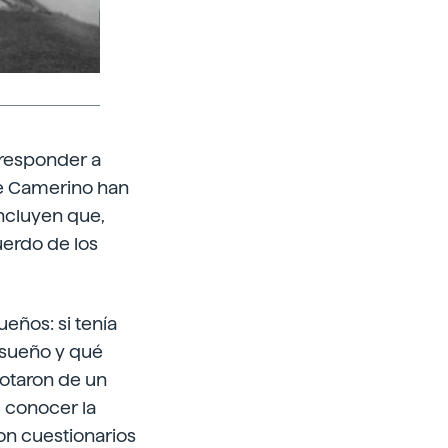
 responder a
de Camerino han
oncluyen que,
uerdo de los
ueños: si tenía
 sueño y qué
dotaron de un
e conocer la
ron cuestionarios