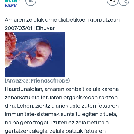
EU
Amaren zelulak ume diabetikoen gorputzean
2007/03/01 | Elhuyar
(Argazkia: Friendsofhope)
Haurdunaldian, amaren zenbait zelula
karena
zeharkatu eta fetuaren organismoan sartzen
dira. Lehen, zientzialariek uste zuten fetuaren
immunitate-sistemak suntsitu egiten zituela,
baina gero frogatu zuten ez zela beti hala
gertatzen; alegia, zelula batzuk fetuaren