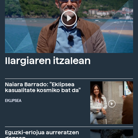
Ilargiaren itzalean
Naiara Barrado: "Eklipsea
kasualitate kosmiko bat da"
EKLIPSEA
Eguzki-erlojua aurreratzen