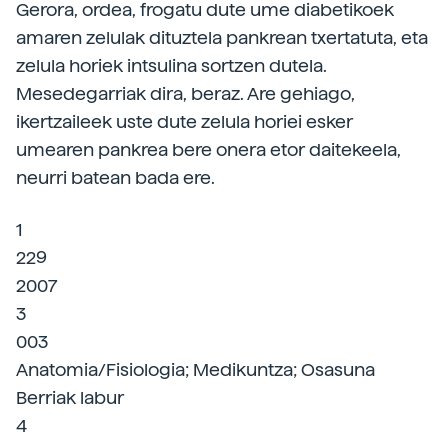
Gerora, ordea, frogatu dute ume diabetikoek
amaren zelulak dituztela pankrean txertatuta, eta
zelula horiek intsulina sortzen dutela.
Mesedegarriak dira, beraz. Are gehiago,
ikertzaileek uste dute zelula horiei esker
umearen pankrea bere onera etor daitekeela,
neurri batean bada ere.
1
229
2007
3
003
Anatomia/Fisiologia; Medikuntza; Osasuna
Berriak labur
4