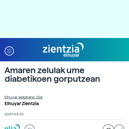
Amaren zelulak ume
diabetikoen gorputzean
Elhuyar aldizkaria: 229
Elhuyar Zientzia
2007-03-01