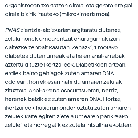
organismoan txertatzen direla, eta gerora ere gai
direla bizirik irauteko (mikrokimerismoa).
PNAS
zientzia-aldizkarian argitaratu dutenez,
zelula horiek umearentzat onuragarriak izan
daitezke zenbait kasutan. Zehazki, 1 motako
diabetea duten umeak eta haien anai-arrebak
aztertu dituzte ikertzaileek. Diabetikoen artean,
erdiek baino gehiagok zuten amaren DNA
odolean; horrek esan nahi du amaren zelulak
zituztela. Anai-arreba osasuntsuetan, berriz,
herenek baizik ez zuten amaren DNA. Hortaz,
ikertzaileek hasieran ondorioztatu zuten amaren
zelulek kalte egiten zietela umearen pankreako
zelulei, eta horregatik ez zutela intsulina ekoizten.