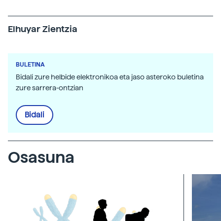
Elhuyar Zientzia
BULETINA
Bidali zure helbide elektronikoa eta jaso asteroko buletina
zure sarrera-ontzian
Bidali
Osasuna