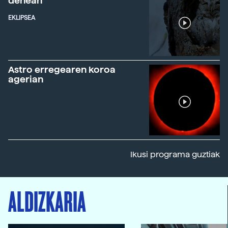
denean
EKLIPSEA
Astro erregearen koroa
agerian
Ikusi programa guztiak
ALDIZKARIA