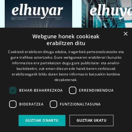
×
Webgune honek cookieak
erabiltzen ditu
Cookieak erabiltzen ditugu edukia, iragarkiak pertsonalizatzeko eta
gure trafikoa aztertzeko. Gure webgunearen erabilerari buruzko
informazioa ere partekatzen dugu gure publizitate- eta analisi-
bazkideekin, zuk eman diezun edo haiek beren zerbitzuak
erabiltzeagatik bildu duten beste informazio batzuekin konbina
dezaketenak.
BEHAR-BEHARREZKOA
ERRENDIMENDUA
BIDERATZEA
FUNTZIONALTASUNA
2026ko eka. 1a
2026ko mar. 1a
GUZTIAK ONARTU
GUZTIAK UKATU