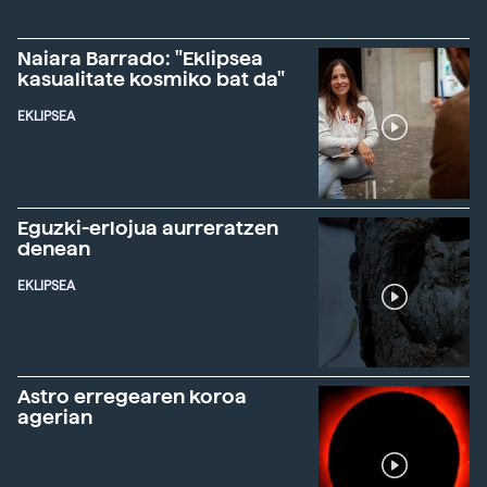
Naiara Barrado: "Eklipsea
kasualitate kosmiko bat da"
EKLIPSEA
Eguzki-erlojua aurreratzen
denean
EKLIPSEA
Astro erregearen koroa
agerian