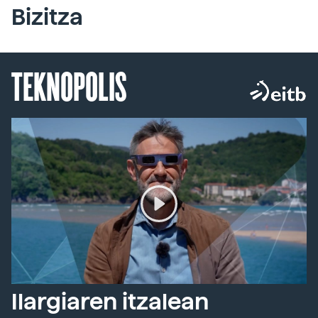
Bizitza
TEKNOPOLIS
Ilargiaren itzalean