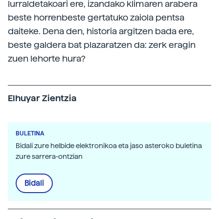
lurraldetakoari ere, izandako klimaren arabera
beste horrenbeste gertatuko zaiola pentsa
daiteke. Dena den, historia argitzen bada ere,
beste galdera bat plazaratzen da: zerk eragin
zuen lehorte hura?
Elhuyar Zientzia
BULETINA
Bidali zure helbide elektronikoa eta jaso asteroko buletina
zure sarrera-ontzian
Bidali