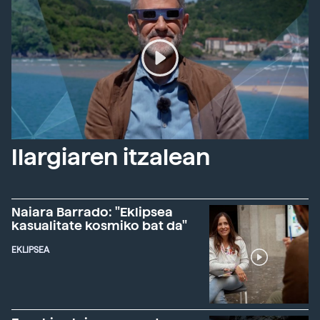
Ilargiaren itzalean
Naiara Barrado: "Eklipsea
kasualitate kosmiko bat da"
EKLIPSEA