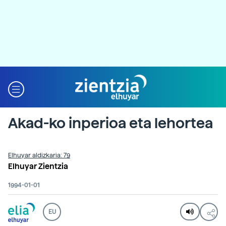
Akad-ko inperioa eta lehortea
Elhuyar aldizkaria: 79
Elhuyar Zientzia
1994-01-01
EU