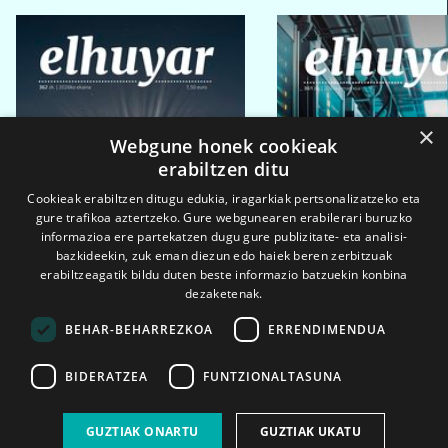
×
Webgune honek cookieak
erabiltzen ditu
Cookieak erabiltzen ditugu edukia, iragarkiak pertsonalizatzeko eta
gure trafikoa aztertzeko. Gure webgunearen erabilerari buruzko
informazioa ere partekatzen dugu gure publizitate- eta analisi-
bazkideekin, zuk eman diezun edo haiek beren zerbitzuak
erabiltzeagatik bildu duten beste informazio batzuekin konbina
dezaketenak.
BEHAR-BEHARREZKOA
ERRENDIMENDUA
BIDERATZEA
FUNTZIONALTASUNA
2026ko eka. 1a
2026ko mar. 1a
GUZTIAK ONARTU
GUZTIAK UKATU