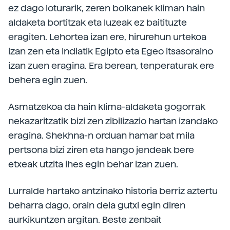
ez dago loturarik, zeren bolkanek kliman hain
aldaketa bortitzak eta luzeak ez baitituzte
eragiten. Lehortea izan ere, hirurehun urtekoa
izan zen eta Indiatik Egipto eta Egeo itsasoraino
izan zuen eragina. Era berean, tenperaturak ere
behera egin zuen.
Asmatzekoa da hain klima-aldaketa gogorrak
nekazaritzatik bizi zen zibilizazio hartan izandako
eragina. Shekhna-n orduan hamar bat mila
pertsona bizi ziren eta hango jendeak bere
etxeak utzita ihes egin behar izan zuen.
Lurralde hartako antzinako historia berriz aztertu
beharra dago, orain dela gutxi egin diren
aurkikuntzen argitan. Beste zenbait