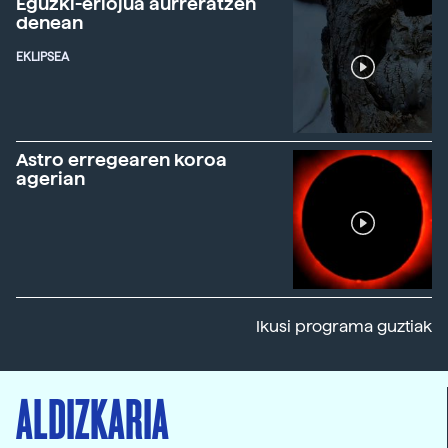
Eguzki-erlojua aurreratzen
denean
EKLIPSEA
Astro erregearen koroa
agerian
Ikusi programa guztiak
ALDIZKARIA