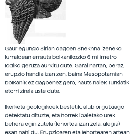
Gaur egungo Sirian dagoen Shekhna izeneko
lurraldean errauts bolkanikozko 6 milimetro
lodiko geruza aurkitu dute. Garai hartan, beraz,
erupzio handia izan zen, baina Mesopotamian
bolkanik ez dagoenez gero, hauts haiek Turkiatik
etorri zirela uste dute.
Ikerketa geologikoek bestetik, alubioi gutxiago
detektatu dituzte, eta horrek ibaietako urek
behera egin zutela (lehortea izan zela, alegia)
esan nahi du. Erupzioaren eta lehortearen artean