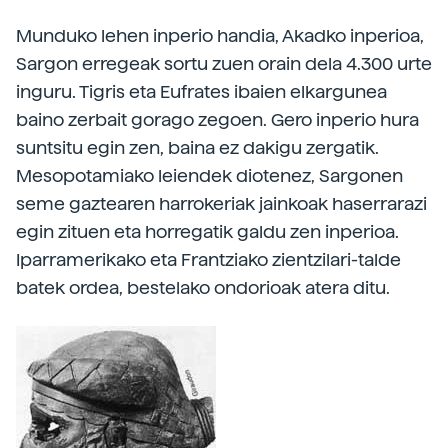
Munduko lehen inperio handia, Akadko inperioa,
Sargon erregeak sortu zuen orain dela 4.300 urte
inguru. Tigris eta Eufrates ibaien elkargunea
baino zerbait gorago zegoen. Gero inperio hura
suntsitu egin zen, baina ez dakigu zergatik.
Mesopotamiako leiendek diotenez, Sargonen
seme gaztearen harrokeriak jainkoak haserrarazi
egin zituen eta horregatik galdu zen inperioa.
Iparramerikako eta Frantziako zientzilari-talde
batek ordea, bestelako ondorioak atera ditu.