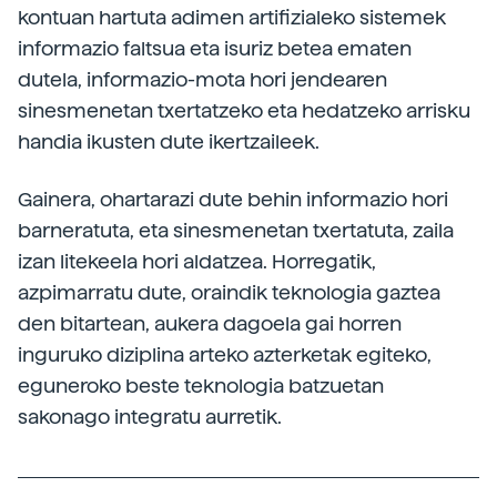
kontuan hartuta adimen artifizialeko sistemek
informazio faltsua eta isuriz betea ematen
dutela, informazio-mota hori jendearen
sinesmenetan txertatzeko eta hedatzeko arrisku
handia ikusten dute ikertzaileek.
Gainera, ohartarazi dute behin informazio hori
barneratuta, eta sinesmenetan txertatuta, zaila
izan litekeela hori aldatzea. Horregatik,
azpimarratu dute, oraindik teknologia gaztea
den bitartean, aukera dagoela gai horren
inguruko diziplina arteko azterketak egiteko,
eguneroko beste teknologia batzuetan
sakonago integratu aurretik.