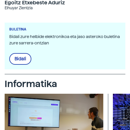
Egoitz Etxebeste Aduriz
Elhuyar Zientzia
BULETINA
Bidali zure helbide elektronikoa eta jaso asteroko buletina
zure sarrera-ontzian
Bidali
Informatika