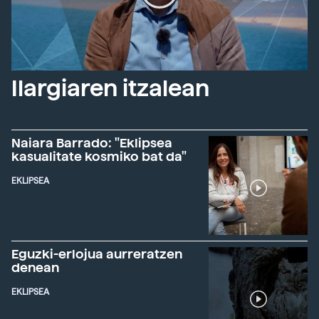
Ilargiaren itzalean
Naiara Barrado: "Eklipsea
kasualitate kosmiko bat da"
EKLIPSEA
Eguzki-erlojua aurreratzen
denean
EKLIPSEA