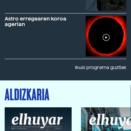
Astro erregearen koroa
agerian
Ikusi programa guztiak
ALDIZKARIA