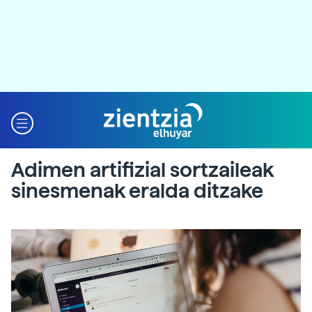
Adimen artifizial sortzaileak
sinesmenak eralda ditzake