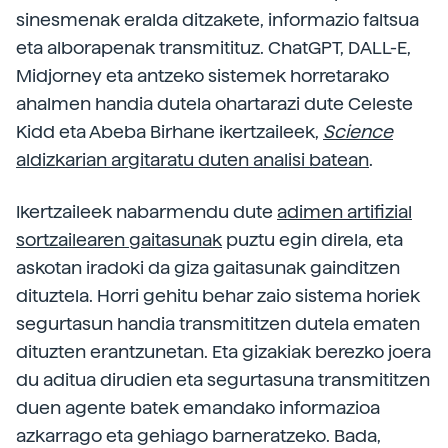
sinesmenak eralda ditzakete, informazio faltsua
eta alborapenak transmitituz. ChatGPT, DALL-E,
Midjorney eta antzeko sistemek horretarako
ahalmen handia dutela ohartarazi dute Celeste
Kidd eta Abeba Birhane ikertzaileek,
Science
aldizkarian argitaratu duten analisi batean
.
Ikertzaileek nabarmendu dute
adimen artifizial
sortzailearen gaitasunak
puztu egin direla, eta
askotan iradoki da giza gaitasunak gainditzen
dituztela. Horri gehitu behar zaio sistema horiek
segurtasun handia transmititzen dutela ematen
dituzten erantzunetan. Eta gizakiak berezko joera
du aditua dirudien eta segurtasuna transmititzen
duen agente batek emandako informazioa
azkarrago eta gehiago barneratzeko. Bada,