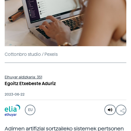
Cottonbro studio / Pexels
Elhuyar aldizkaria: 351
Egoitz Etxebeste Aduriz
2023-06-22
EU
Adimen artifizial sortzaileko sistemek pertsonen