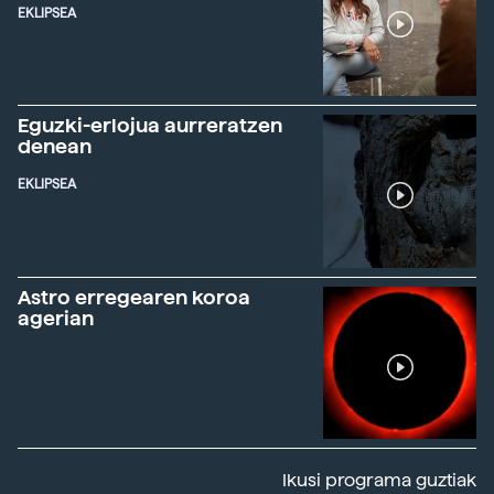
EKLIPSEA
Eguzki-erlojua aurreratzen
denean
EKLIPSEA
Astro erregearen koroa
agerian
Ikusi programa guztiak