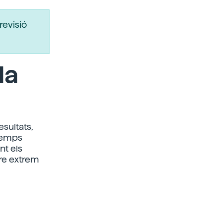
revisió
la
esultats,
temps
nt els
tre extrem