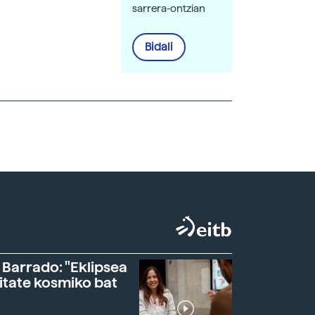
sarrera-ontzian
Bidali
 Barrado: "Eklipsea
itate kosmiko bat