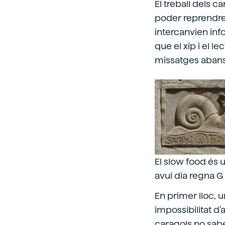
El treball dels 
poder reprendre e
intercanvien inf
que el xip i el l
missatges abans
El slow food és 
avui dia regna G
En primer lloc, 
impossibilitat d'
caragols no saben