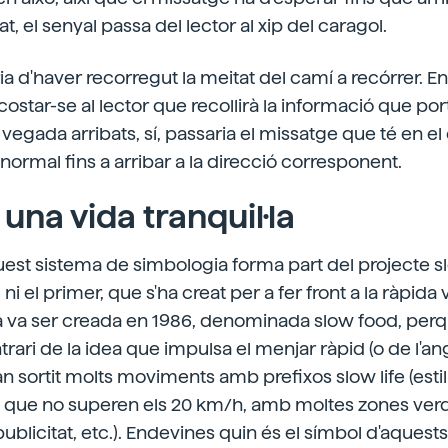
 el senyal passa del lector al xip del caragol.
ia d'haver recorregut la meitat del camí a recórrer. E
costar-se al lector que recollirà la informació que port
a vegada arribats, sí, passaria el missatge que té en el c
a normal fins a arribar a la direcció corresponent.
 una vida tranquil·la
uest sistema de simbologia forma part del projecte sl
ni el primer, que s'ha creat per a fer front a la ràpida
a va ser creada en 1986, denominada slow food, perq
ari de la idea que impulsa el menjar ràpid (o de l'ang
n sortit molts moviments amb prefixos slow life (estil 
ts que no superen els 20 km/h, amb moltes zones ver
publicitat, etc.). Endevines quin és el símbol d'aque