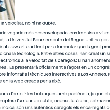
 la velocitat, no hi ha dubte.
cada vegada més desenvolupada, ens impulsa a viure 
bé, la Universitat Bournemouth del Regne Unit ha pos
at slow art o art lent per a fomentar que la gent pr
iona la tecnologia. Entre altres coses, han creat un 
ectrònics a la velocitat dels caragols: Li han anomenat
eal. Es presentarà oficialment a l'agost en un congrés
re infografia i tècniques interactives a Los Angeles. 
le en la web creada per a això.
 haurà d'omplir les butxaques amb paciència, ja que el
comptes d'arribar de sobte, necessitarà dies, setma
 indica, són uns autèntics caragols els encarregats de