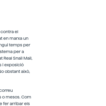
contra el
at en marxa un
engui temps per
sistema per a
 Real Snail Mail,
 i exposició
No obstant això,
 correu
nes o mesos. Com
 fer arribar els