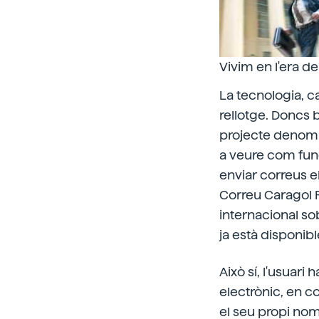
Vivim en l'era de
La tecnologia, 
rellotge. Doncs 
projecte denomin
a veure com func
enviar correus el
Correu Caragol R
internacional sob
ja està disponib
Això sí, l'usuari
electrònic, en 
el seu propi nom