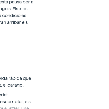
uesta pausa per a
gols. Els xips
a condició és
ran arribar els
 vida ràpida que
 el caragol.
edat
 descomptat, els
 a l'atzar. Una