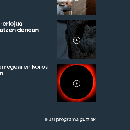
-erlojua
ratzen denean
erregearen koroa
n
Ikusi programa guztiak