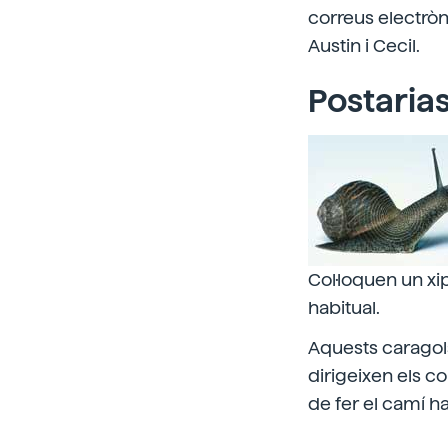
correus electròni
Austin i Cecil.
Postaria
Col·loquen un xi
habitual.
Aquests caragols
dirigeixen els co
de fer el camí ha