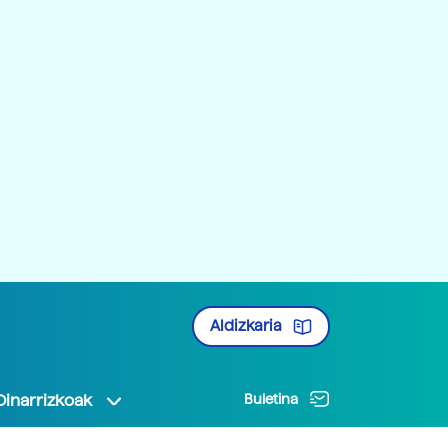
Aldizkaria
Oinarrizkoak
Buletina