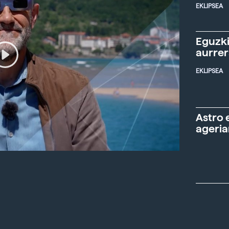
EKLIPSEA
Eguzki
aurre
EKLIPSEA
Astro 
ageria