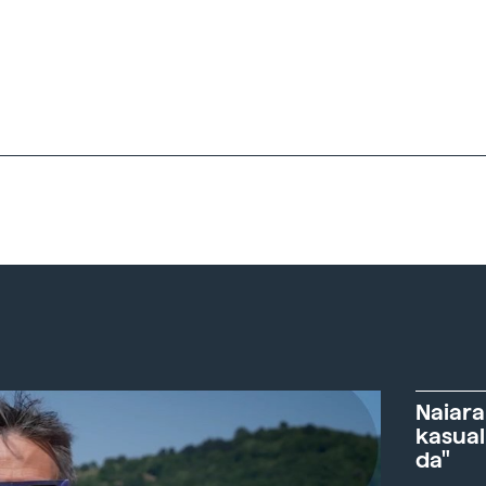
Naiara
kasual
da"