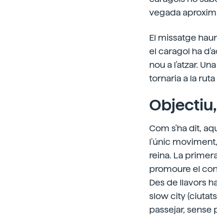
vegada aproximat,
El missatge haur
el caragol ha d'a
nou a l'atzar. Un
tornaria a la rut
Objectiu,
Com s'ha dit, aq
l'únic moviment, 
reina. La primer
promoure el contr
Des de llavors ha
slow city (ciuta
passejar, sense 