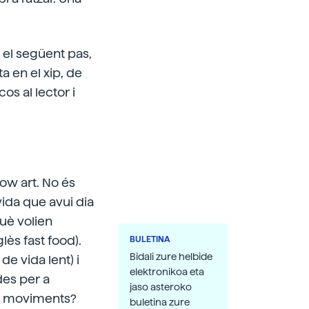
n el següent pas,
a en el xip, de
os al lector i
ow art. No és
 vida que avui dia
uè volien
lès fast food).
BULETINA
Bidali zure helbide
de vida lent) i
elektronikoa eta
des per a
jaso asteroko
sts moviments?
buletina zure