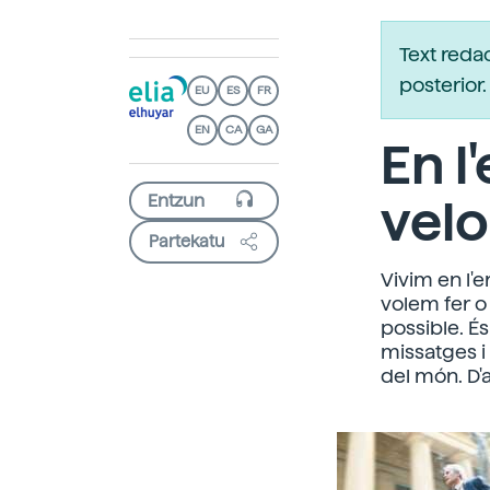
Text reda
posterio
EU
ES
FR
EN
CA
GA
En l
velo
Partekatu
Vivim en l'e
volem fer 
possible. É
missatges i 
del món. D'a