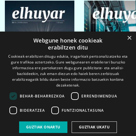
×
Webgune honek cookieak
erabiltzen ditu
Cookieak erabiltzen ditugu edukia, iragarkiak pertsonalizatzeko eta
gure trafikoa aztertzeko. Gure webgunearen erabilerari buruzko
informazioa ere partekatzen dugu gure publizitate- eta analisi-
bazkideekin, zuk eman diezun edo haiek beren zerbitzuak
erabiltzeagatik bildu duten beste informazio batzuekin konbina
dezaketenak.
BEHAR-BEHARREZKOA
ERRENDIMENDUA
BIDERATZEA
FUNTZIONALTASUNA
2026ko eka. 1a
2026ko mar. 1a
GUZTIAK ONARTU
GUZTIAK UKATU