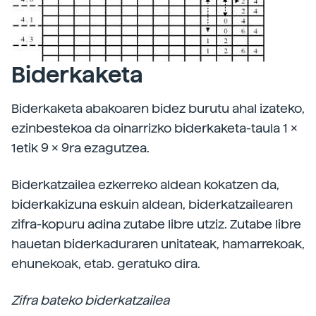
Biderkaketa
Biderkaketa abakoaren bidez burutu ahal izateko,
ezinbestekoa da oinarrizko biderkaketa-taula 1 x
1etik 9 x 9ra ezagutzea.
Biderkatzailea ezkerreko aldean kokatzen da,
biderkakizuna eskuin aldean, biderkatzailearen
zifra-kopuru adina zutabe libre utziz. Zutabe libre
hauetan biderkaduraren unitateak, hamarrekoak,
ehunekoak, etab. geratuko dira.
Zifra bateko biderkatzailea