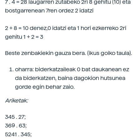
7 . 4 = 28 laugarren zutabeko 2ri 8 gehitu (10) eta
bostgarrenean 7ren ordez 2 idatzi
2 + 8 = 10 denez,0 idatzi eta 1 hori ezkerreko 2ri
gehitu 1 + 2 = 3
Beste zenbakiekin gauza bera. (ikus goiko taula).
oharra: biderkatzaileak 0 bat daukanean ez
da biderkatzen, baina dagokion hutsunea
gorde egin behar zaio.
Ariketak:
345 . 27;
369 . 63;
5241 . 345;