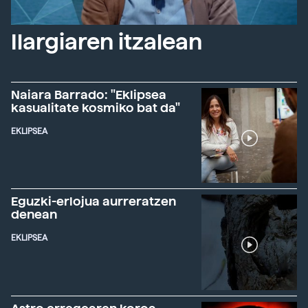
Ilargiaren itzalean
Naiara Barrado: "Eklipsea
kasualitate kosmiko bat da"
EKLIPSEA
Eguzki-erlojua aurreratzen
denean
EKLIPSEA