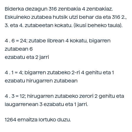
Biderka dezagun 316 zenbakia 4 zenbakiaz.
Eskuineko zutabea hutsik utzi behar da eta 316 2.,
3. eta 4. zutabeetan kokatu. (ikusi beheko taula).
4 . 6 = 24; zutabe librean 4 kokatu, bigarren
zutabean 6
ezabatu eta 2 jarri
4 . 1 = 4; bigarren zutabeko 2-ri 4 gehitu eta 1
ezabatu hirugarren zutabean
4 . 3 = 12; hirugarren zutabeko zerori 2 gehitu eta
laugarrenean 3 ezabatu eta 1 jarri.
1264 emaitza lortuko duzu.