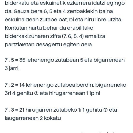
biderkatu eta eskuinetik ezkerrera idatzi egingo
da. Gauza bera 6, 5 eta 4 zenbakiekin baina
eskuinaldean zutabe bat, bi eta hiru libre utzita.
Kontutan hartu behar da erabilitako
biderkakizunaren zifra (7, 6, 5, 4) emaitza
partzialetan desagertu egiten dela.
7 . 5 = 35 lehenengo zutabean 5 eta bigarrenean
3 jarri.
7 . 2 = 14 lehenengo zutabea berdin, bigarreneko
3ri 4 gehitu (7) eta hirugarrenean 1 ipini
7 . 3 = 21 hirugarren zutabeko 1i 1 gehitu (2) eta
laugarrenean 2 kokatu