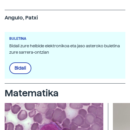
Angulo, Patxi
BULETINA
Bidali zure helbide elektronikoa eta jaso asteroko buletina
zure sarrera-ontzian
Bidali
Matematika