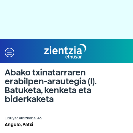
Abako txinatarraren
erabilpen-arautegia (I).
Batuketa, kenketa eta
biderkaketa
Elhuyar aldizkaria: 43
Angulo, Patxi