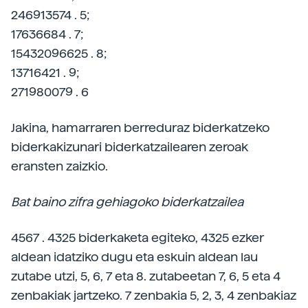
246913574 . 5;
17636684 . 7;
15432096625 . 8;
13716421 . 9;
271980079 . 6
Jakina, hamarraren berreduraz biderkatzeko
biderkakizunari biderkatzailearen zeroak
eransten zaizkio.
Bat baino zifra gehiagoko biderkatzailea
4567 . 4325 biderkaketa egiteko, 4325 ezker
aldean idatziko dugu eta eskuin aldean lau
zutabe utzi, 5, 6, 7 eta 8. zutabeetan 7, 6, 5 eta 4
zenbakiak jartzeko. 7 zenbakia 5, 2, 3, 4 zenbakiaz