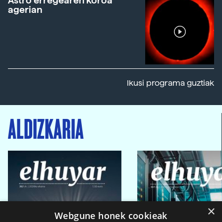
Astro erregearen koroa
agerian
Ikusi programa guztiak
ALDIZKARIA
×
Webgune honek cookieak