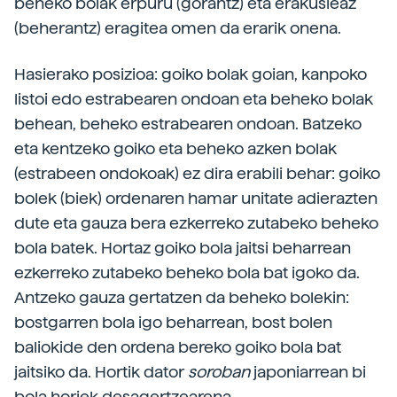
beheko bolak erpuru (gorantz) eta erakusleaz
(beherantz) eragitea omen da erarik onena.
Hasierako posizioa: goiko bolak goian, kanpoko
listoi edo estrabearen ondoan eta beheko bolak
behean, beheko estrabearen ondoan. Batzeko
eta kentzeko goiko eta beheko azken bolak
(estrabeen ondokoak) ez dira erabili behar: goiko
bolek (biek) ordenaren hamar unitate adierazten
dute eta gauza bera ezkerreko zutabeko beheko
bola batek. Hortaz goiko bola jaitsi beharrean
ezkerreko zutabeko beheko bola bat igoko da.
Antzeko gauza gertatzen da beheko bolekin:
bostgarren bola igo beharrean, bost bolen
baliokide den ordena bereko goiko bola bat
jaitsiko da. Hortik dator
soroban
japoniarrean bi
bola horiek desagertzearena.