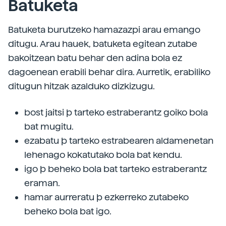
Batuketa
Batuketa burutzeko hamazazpi arau emango
ditugu. Arau hauek, batuketa egitean zutabe
bakoitzean batu behar den adina bola ez
dagoenean erabili behar dira. Aurretik, erabiliko
ditugun hitzak azalduko dizkizugu.
bost jaitsi þ tarteko estraberantz goiko bola
bat mugitu.
ezabatu þ tarteko estrabearen aldamenetan
lehenago kokatutako bola bat kendu.
igo þ beheko bola bat tarteko estraberantz
eraman.
hamar aurreratu þ ezkerreko zutabeko
beheko bola bat igo.