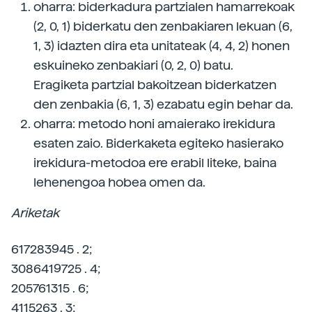
oharra: biderkadura partzialen hamarrekoak
(2, 0, 1) biderkatu den zenbakiaren lekuan (6,
1, 3) idazten dira eta unitateak (4, 4, 2) honen
eskuineko zenbakiari (0, 2, 0) batu.
Eragiketa partzial bakoitzean biderkatzen
den zenbakia (6, 1, 3) ezabatu egin behar da.
oharra: metodo honi amaierako irekidura
esaten zaio. Biderkaketa egiteko hasierako
irekidura-metodoa ere erabil liteke, baina
lehenengoa hobea omen da.
Ariketak
617283945 . 2;
3086419725 . 4;
205761315 . 6;
4115263 . 3;