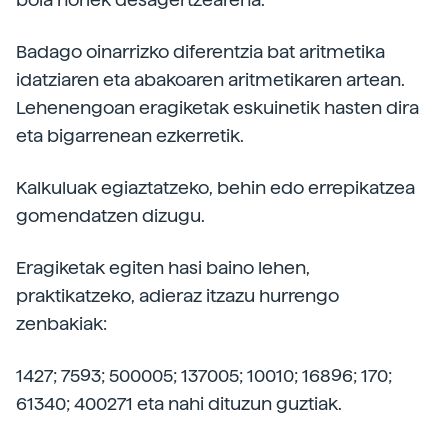
Badago oinarrizko diferentzia bat aritmetika
idatziaren eta abakoaren aritmetikaren artean.
Lehenengoan eragiketak eskuinetik hasten dira
eta bigarrenean ezkerretik.
Kalkuluak egiaztatzeko, behin edo errepikatzea
gomendatzen dizugu.
Eragiketak egiten hasi baino lehen,
praktikatzeko, adieraz itzazu hurrengo
zenbakiak:
1427; 7593; 500005; 137005; 10010; 16896; 170;
61340; 400271 eta nahi dituzun guztiak.