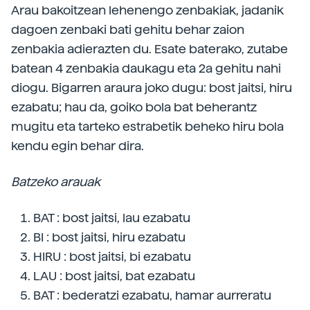
Arau bakoitzean lehenengo zenbakiak, jadanik
dagoen zenbaki bati gehitu behar zaion
zenbakia adierazten du. Esate baterako, zutabe
batean 4 zenbakia daukagu eta 2a gehitu nahi
diogu. Bigarren araura joko dugu: bost jaitsi, hiru
ezabatu; hau da, goiko bola bat beherantz
mugitu eta tarteko estrabetik beheko hiru bola
kendu egin behar dira.
Batzeko arauak
BAT : bost jaitsi, lau ezabatu
BI : bost jaitsi, hiru ezabatu
HIRU : bost jaitsi, bi ezabatu
LAU : bost jaitsi, bat ezabatu
BAT : bederatzi ezabatu, hamar aurreratu