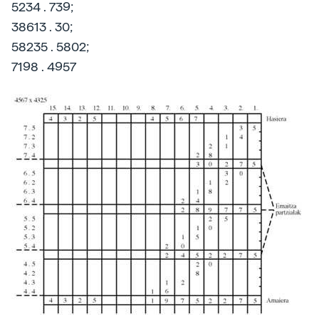
5234 . 739;
38613 . 30;
58235 . 5802;
7198 . 4957