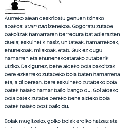
Aurreko alean deskribatu genuen txinako
abakoa:
suan pan
izenekoa. Gogoratu zutabe
bakoitzak hamarraren berredura bat adierazten
duela; eskuinetik hasiz, unitateak, hamarrekoak,
ehunekoak, milakoak, etab. Guk ez dugu
hamarren eta ehunenekoetarako zutaberik
utziko. Dakigunez, behe aldeko bola bakoitzak
bere ezkerreko zutabeko bola baten hamarrena
eta, aldi berean, bere eskuineko zutabeko bola
batek halako hamar balio izango du. Goi aldeko
bola batek zutabe bereko behe aldeko bola
batek halako bost balio du.
Bolak mugitzeko, goiko bolak erdiko hatzez eta