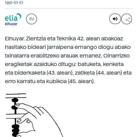
1991-01-01
EU
Elhuyar. Zientzia eta Teknika 42. alean abakoaz
hasitako bideari jarraipena emango diogu abako
txinatarra erabiltzeko arauak emanez. Oinarrizko
eragiketak azalduko ditugu: batuketa, kenketa
eta biderkaketa (43. alean), zatiketa (44. alean) eta
erro karratu eta kubikoa (45. alean).