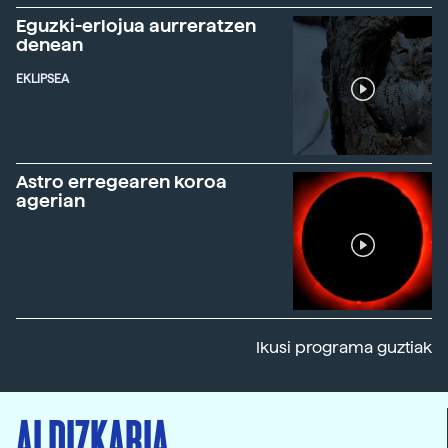
Eguzki-erlojua aurreratzen
denean
EKLIPSEA
Astro erregearen koroa
agerian
Ikusi programa guztiak
ALDIZKARIA