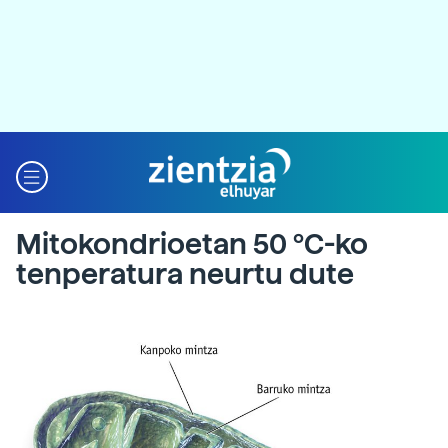
Mitokondrioetan 50 ºC-ko
tenperatura neurtu dute