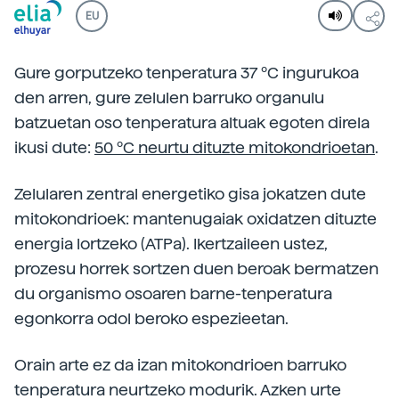
EU
Gure gorputzeko tenperatura 37 ºC ingurukoa
den arren, gure zelulen barruko organulu
batzuetan oso tenperatura altuak egoten direla
ikusi dute:
50 ºC neurtu dituzte mitokondrioetan
.
Zelularen zentral energetiko gisa jokatzen dute
mitokondrioek: mantenugaiak oxidatzen dituzte
energia lortzeko (ATPa). Ikertzaileen ustez,
prozesu horrek sortzen duen beroak bermatzen
du organismo osoaren barne-tenperatura
egonkorra odol beroko espezieetan.
Orain arte ez da izan mitokondrioen barruko
tenperatura neurtzeko modurik. Azken urte