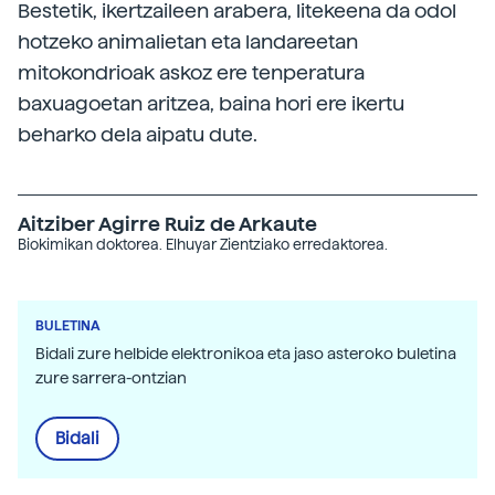
Bestetik, ikertzaileen arabera, litekeena da odol
hotzeko animalietan eta landareetan
mitokondrioak askoz ere tenperatura
baxuagoetan aritzea, baina hori ere ikertu
beharko dela aipatu dute.
Aitziber Agirre Ruiz de Arkaute
Biokimikan doktorea. Elhuyar Zientziako erredaktorea.
BULETINA
Bidali zure helbide elektronikoa eta jaso asteroko buletina
zure sarrera-ontzian
Bidali