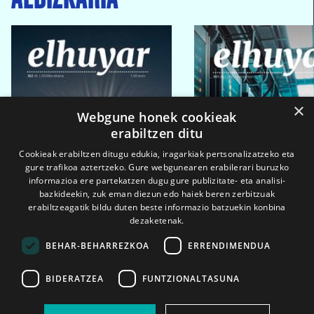
×
Webgune honek cookieak
erabiltzen ditu
Cookieak erabiltzen ditugu edukia, iragarkiak pertsonalizatzeko eta
gure trafikoa aztertzeko. Gure webgunearen erabilerari buruzko
informazioa ere partekatzen dugu gure publizitate- eta analisi-
bazkideekin, zuk eman diezun edo haiek beren zerbitzuak
erabiltzeagatik bildu duten beste informazio batzuekin konbina
dezaketenak.
BEHAR-BEHARREZKOA
ERRENDIMENDUA
BIDERATZEA
FUNTZIONALTASUNA
2026ko eka. 1a
2026ko mar. 1a