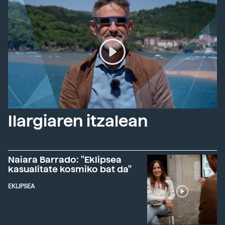
Ilargiaren itzalean
Naiara Barrado: "Eklipsea
kasualitate kosmiko bat da"
EKLIPSEA