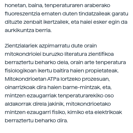
honetan, baina, tenperaturaren araberako
fluoreszentzia ematen duten tindatzaileak garatu
dituzte zenbait ikertzailek, eta haiei esker egin da
aurkikuntza berria.
Zientzialariek azpimarratu dute orain
mitokondrioiei buruzko literatura zientifikoa
berraztertu beharko dela, orain arte tenperatura
fisiologikoan ikertu baitira haien propietateak.
Mitokondrioetan ATPa lortzeko prozesuan,
oinarrizkoak dira haien barne-mintzak, eta,
mintzen ezaugarriak tenperaturarekiko oso
aldakorrak direla jakinik, mitokondrioetako
mintzen ezaugarri fisiko, kimiko eta elektrikoak
berraztertu beharko dira.