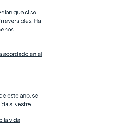
veían que si se
irreversibles. Ha
ómenos
a acordado en el
de este año, se
da silvestre.
o la vida