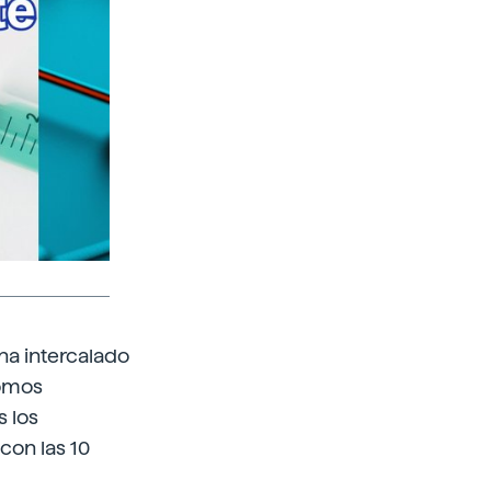
 ha intercalado
nomos
 los
con las 10