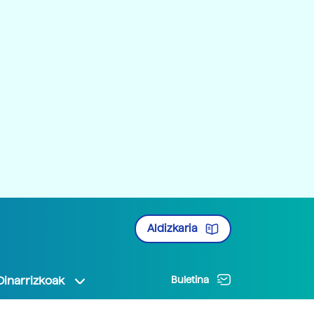
Aldizkaria
Oinarrizkoak
Buletina