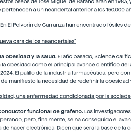
restos óseos de José Miguel de Barandiaran en 1983, 
pertenecen a un neandertal anterior a los 150.000 a
"En El Polvorín de Carranza han encontrado fósiles d
nueva cara de los neandertales"
la obesidad y la salud.
El año pasado, Science califi
la obesidad como el principal avance científico del 
 2024. El palillo de la industria farmacéutica, pero c
e manifiesto la necesidad de redefinir la obesidad y
sidad, una enfermedad condicionada por la socieda
conductor funcional de grafeno.
Los investigadores
erando, pero, finalmente, se ha conseguido el avan
 de hacer electrónica. Dicen que será la base de la