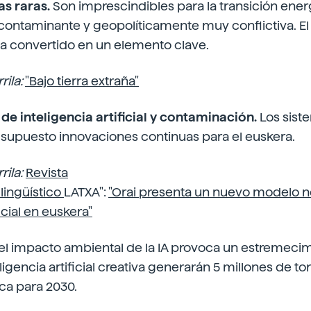
ras raras.
Son imprescindibles para la transición energ
ontaminante y geopolíticamente muy conflictiva. El 
 ha convertido en un elemento clave.
rila:
"Bajo tierra extraña"
de inteligencia artificial y contaminación.
Los sist
 supuesto innovaciones continuas para el euskera.
rila:
Revista
lingüístico
LATXA":
"Orai presenta un nuevo modelo ne
ficial en euskera"
 el impacto ambiental de la IA provoca un estremecim
ligencia artificial creativa generarán 5 millones de t
ca para 2030.