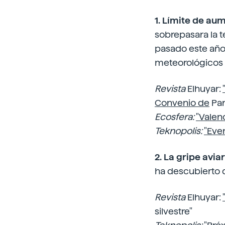
1. Límite de a
sobrepasara la te
pasado este año
meteorológicos
Revista
Elhuyar:
Convenio de
Par
Ecosfera:
"Valenc
Teknopolis:
"Eve
2. La gripe avi
ha descubierto q
Revista
Elhuyar:
silvestre"