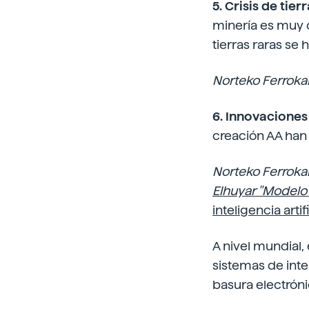
5. Crisis de tier
minería es muy c
tierras raras se
Norteko Ferrokar
6. Innovaciones 
creación AA han
Norteko Ferrokar
Elhuyar "Modelo
inteligencia arti
A nivel mundial,
sistemas de inte
basura electróni