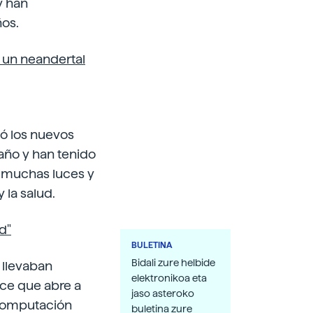
y han
ños.
e un neandertal
có los nuevos
año y han tenido
on muchas luces y
 la salud.
d"
BULETINA
Bidali zure helbide
 llevaban
elektronikoa eta
ce que abre a
jaso asteroko
 computación
buletina zure