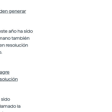
ueden generar
ste año ha sido
humano también
 en resolución
o.
nagre
solución
 sido
llamado la