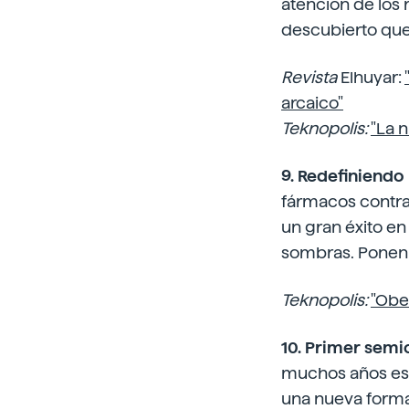
atención de los 
descubierto que 
Revista
Elhuyar:
arcaico"
Teknopolis:
"La 
9. Redefiniendo 
fármacos contra 
un gran éxito en
sombras. Ponen d
Teknopolis:
"Obe
10. Primer semi
muchos años esp
una nueva forma