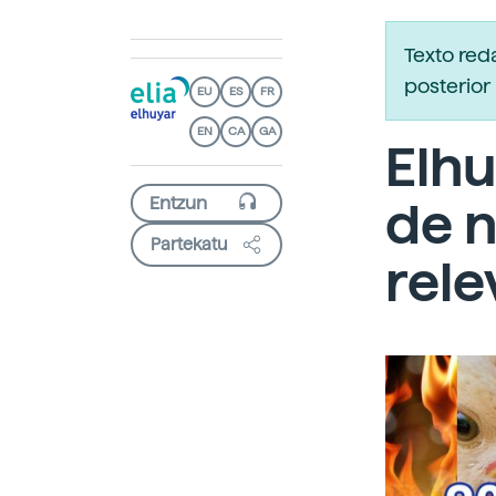
Texto red
posterior 
EU
ES
FR
EN
CA
GA
Elhu
de n
Partekatu
rele