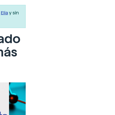
r
Elia
y sin
tado
más