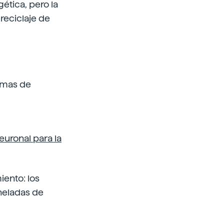
ética, pero la
reciclaje de
emas de
uronal para la
iento: los
oneladas de