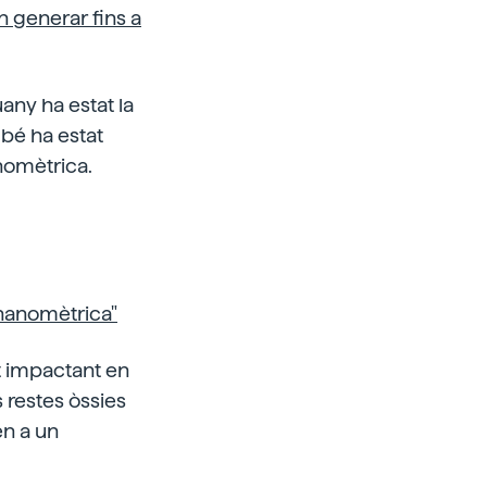
en generar fins a
ny ha estat la
bé ha estat
anomètrica.
 nanomètrica"
at impactant en
s restes òssies
en a un