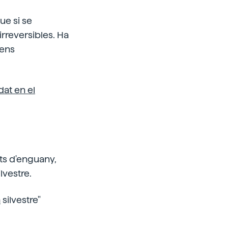
ue si se
irreversibles. Ha
mens
dat en el
ts d'enguany,
lvestre.
a
silvestre"