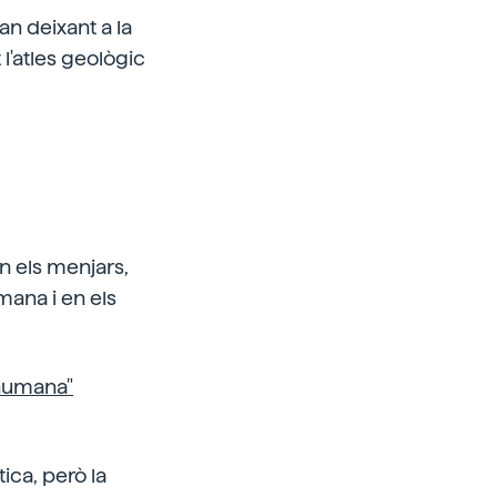
an deixant a la
l'atles geològic
en els menjars,
mana i en els
 humana"
ica, però la