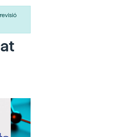
revisió
tat