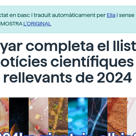
ctat en basc i traduït automàticament per
Elia
i sense 
r. MOSTRA
L’ORIGINAL
yar completa el llis
otícies científiques
rellevants de 2024