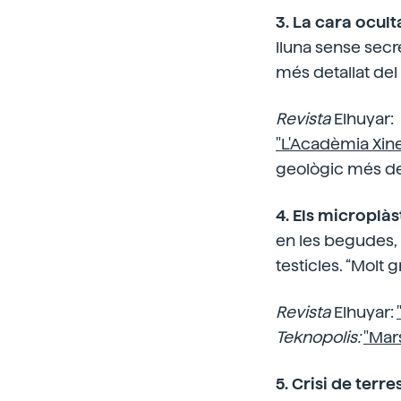
3. La cara ocult
lluna sense secr
més detallat del s
Revista
Elhuyar:
"L'Acadèmia Xin
geològic més det
4. Els microplàs
en les begudes, 
testicles. “Molt 
Revista
Elhuyar:
Teknopolis:
"Mars
5. Crisi de terre