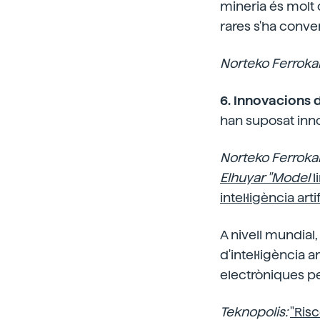
mineria és molt 
rares s'ha conve
Norteko Ferrokar
6. Innovacions d
han suposat inno
Norteko Ferrokar
Elhuyar "Model
l
intel·ligència art
A nivell mundial
d'intel·ligència 
electròniques pe
Teknopolis:
"Risc