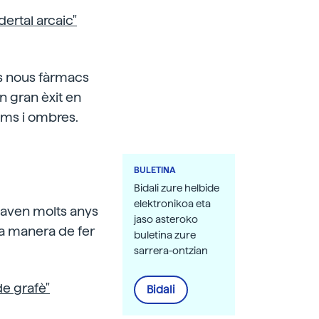
dertal arcaic"
ls nous fàrmacs
un gran èxit en
ums i ombres.
BULETINA
Bidali zure helbide
elektronikoa eta
taven molts anys
jaso asteroko
va manera de fer
buletina zure
sarrera-ontzian
e grafè"
Bidali