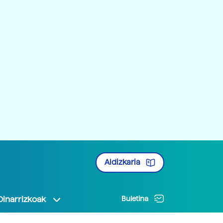
Aldizkaria
Oinarrizkoak
Buletina