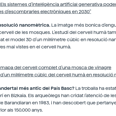
"Els sistemes d'intel·ligència artificial generativa pod
nes d'escombraries electròniques en 2030"
 resolució nanomètrica.
La imatge més bonica d'engua
ervell de les mosques. L'estudi del cervell humà tam
reat el model 3D d'un mil·límetre cúbic en resolució n
es mai vistes en el cervell humà.
un mapa del cervell complet d'una mosca de vinagre
 d'un mil·límetre cúbic del cervell humà en resolució
eandertal més antic del País Basc?
La troballa ha est
rí en Bizkaia. Els arqueòlegs han cridat l'atenció de le
de Barandiaran en 1983, i han descobert que pertany
ior als 150.000 anys.