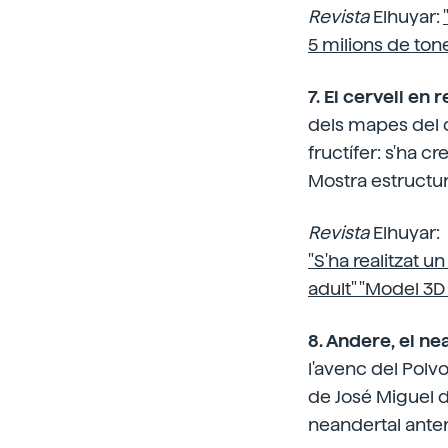
Revista
Elhuyar:
5 milions de to
7. El cervell en
dels mapes del c
fructífer: s'ha c
Mostra estructur
Revista
Elhuyar:
"S'ha realitzat 
adult" "Model 3D
8. Andere, el n
l'avenc del Polvo
de José Miguel 
neandertal anter