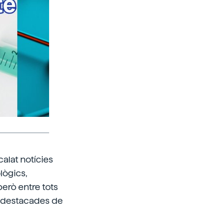
calat notícies
lògics,
però entre tots
és destacades de