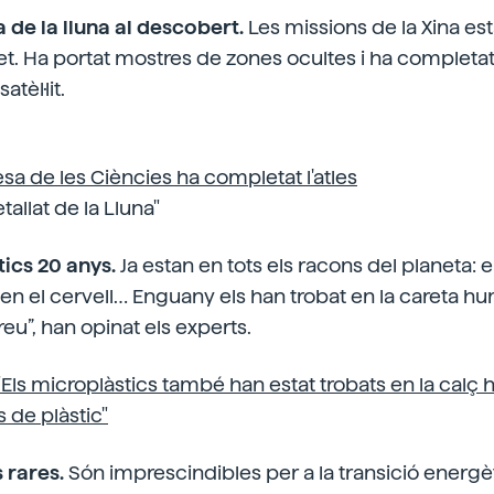
a de la lluna al descobert.
Les missions de la Xina est
et. Ha portat mostres de zones ocultes i ha completat 
atèl·lit.
esa de les
Ciències ha completat l'atles
allat de la Lluna"
tics 20 anys.
Ja estan en tots els racons del planeta: 
en el cervell… Enguany els han trobat en la careta hu
greu”, han opinat els experts.
"Els microplàstics també han estat trobats en la calç
 de plàstic"
s rares.
Són imprescindibles per a la transició energèt