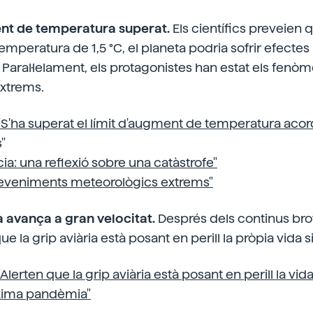
ent de temperatura superat.
Els científics preveien q
mperatura de 1,5 °C, el planeta podria sofrir efectes 
Paral·lelament, els protagonistes han estat els fenò
xtrems.
"S'ha superat el límit d'augment de temperatura acor
"
ia: una reflexió sobre una catàstrofe"
eveniments meteorològics extrems"
ia avança a gran velocitat.
Després dels continus bro
e la grip aviària està posant en perill la pròpia vida si
"Alerten que la grip aviària està posant en perill la vid
xima pandèmia"