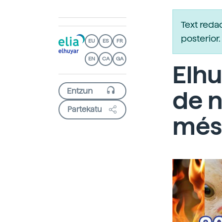
Text reda
posterio
EU
ES
FR
EN
CA
GA
Elhu
de n
Partekatu
més 