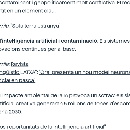
contaminant i geopolíticament molt conflictiva. El rec
rtit en un element clau.
rila:
"Sota terra estranya"
'intel·ligència artificial i contaminació.
Els sistemes
vacions contínues per al basc.
rila:
Revista
ingüístic
LATXA":
"Orai presenta un nou model neuronal
ificial en basca"
, l'impacte ambiental de la IA provoca un sotrac: els 
artificial creativa generaran 5 milions de tones d'esco
r a 2030.
os i oportunitats de la intel·ligència artificial"