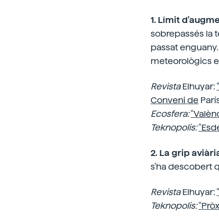
1. Límit d'augm
sobrepassés la te
passat enguany. 
meteorològics e
Revista
Elhuyar:
Conveni de
París
Ecosfera:
"Valènc
Teknopolis:
"Esd
2. La grip aviàr
s'ha descobert qu
Revista
Elhuyar:
Teknopolis:
"Prò