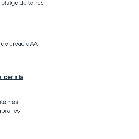
iclatge de terres
 de creació AA
 per a la
sistemes
mbraries