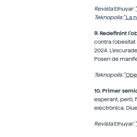
Revista
Elhuyar:
Teknopolis:
"La 
9. Redefinint l'ob
contra l'obesitat
2024. L'escurade
Posen de manifest
Teknopolis:
"Obes
10. Primer semi
esperant, però, 
electrònica. Diu
Revista
Elhuyar: