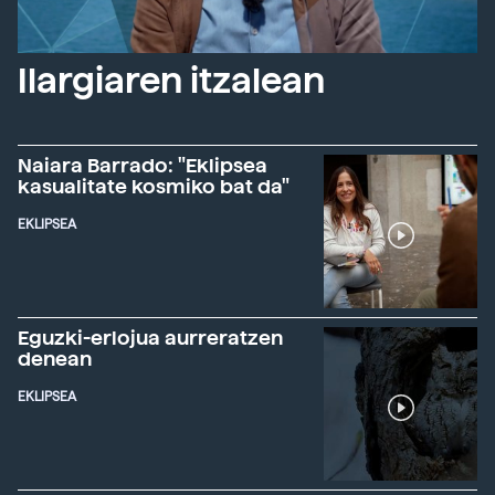
Ilargiaren itzalean
Naiara Barrado: "Eklipsea
kasualitate kosmiko bat da"
EKLIPSEA
Eguzki-erlojua aurreratzen
denean
EKLIPSEA