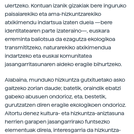
ulertzeko. Kontuan izanik gizakiak bere inguruko
paisaiarekiko eta ama-hizkuntzarekiko
atxikimendu indartsua izaten duela —bere
identitatearen parte izateraino—, euskara
erreminta baliotsua da ezagutza ekologikoa
transmititzeko, naturarekiko atxikimendua
indartzeko eta euskal komunitatea
jasangarritasunaren aldeko eragile bihurtzeko.
Alabaina, munduko hizkuntza gutxituetako asko
galtzeko zorian daude; batetik, oraindik ebatzi
gabeko abusuen ondorioz, eta, bestetik,
gurutzatzen diren eragile ekologikoen ondorioz.
Aitortu denez kultura- eta hizkuntza-aniztasuna
herrien garapen jasangarrirako funtsezko
elementuak direla, interesgarria da hizkuntza-