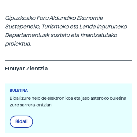
Gipuzkoako Foru Aldundiko Ekonomia
Sustapeneko, Turismoko eta Landa Inguruneko
Departamentuak sustatu eta finantzatutako
proiektua.
Elhuyar Zientzia
BULETINA
Bidali zure helbide elektronikoa eta jaso asteroko buletina
zure sarrera-ontzian
Bidali