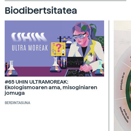
Biodibertsitatea
#65 UHIN ULTRAMOREAK:
Ekologismoaren ama, misoginiaren
jomuga
BERDINTASUNA