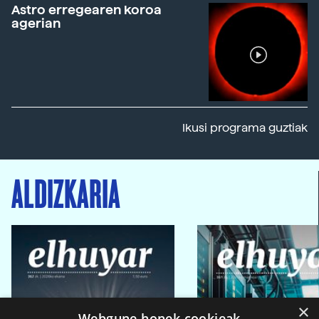
Astro erregearen koroa
agerian
Ikusi programa guztiak
ALDIZKARIA
×
Webgune honek cookieak