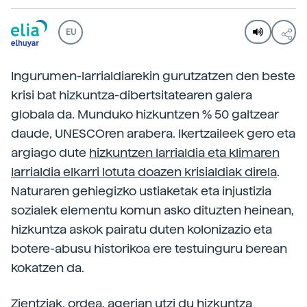
EU
Ingurumen-larrialdiarekin gurutzatzen den beste
krisi bat hizkuntza-dibertsitatearen galera
globala da. Munduko hizkuntzen % 50 galtzear
daude, UNESCOren arabera. Ikertzaileek gero eta
argiago dute
hizkuntzen larrialdia eta klimaren
larrialdia elkarri lotuta doazen krisialdiak direla
.
Naturaren gehiegizko ustiaketak eta injustizia
sozialek elementu komun asko dituzten heinean,
hizkuntza askok pairatu duten kolonizazio eta
botere-abusu historikoa ere testuinguru berean
kokatzen da.
Zientziak, ordea, agerian utzi du
hizkuntza