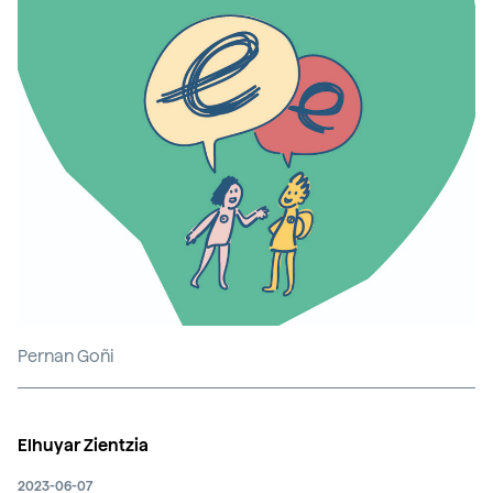
Pernan Goñi
Elhuyar Zientzia
2023-06-07