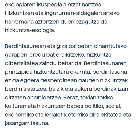
ekologiaren ikuspegia aintzat hartzea.
Hizkuntzen eta ingurumen-aldagaien arteko
harremana aztertzen duen ezagutza da
hizkuntza-ekologia.
Berdintasunean eta giza balioetan oinarritutako
garapen-eredu bat eraikitzeko, hizkuntza-
dibertsitatea zaindu behar da. Berdintasunaren
printzipioa hizkuntzetara ekarrita, berdintasuna
ez da egoera desberdinean dauden hizkuntzak
berdin tratatzea, baizik eta aukera berdinak izan
ditzaten ahalbidetzea. Beraz, tokian tokiko
kulturen eta hizkuntzen babes politiko, sozial,
ekonomiko eta legaletik etorriko dira ekitatea eta
jasangarritasuna.