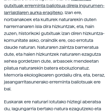
gutxituak erreminta baliotsua direla ingurumen-
larrialdiaren aurka eragiteko
. Izan ere,
norbanakoek eta kulturek naturarekin duten
harremanaren isla dira hizkuntzak, eta, hain
zuzen, historikoki gutxituak izan diren hizkuntza-
komunitate asko, oraindik ere, oso errotuta
daude naturan. Naturaren zaintza barneratua
dute, eta haien hizkuntzek naturaren ezagutza
xehea gordetzen dute, arbasoek mendeetan
pilatua naturarekin batera eboluzionatuz.
Memoria ekologikoaren gordailu dira, eta, beraz,
jasangarritasunerako erreminta baliotsuak ere
bai.
Euskarak ere naturari lotutako hiztegi aberatsa
du, lagungarria bertako natura ezagutzeko eta