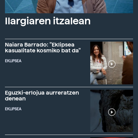
Ilargiaren itzalean
Naiara Barrado: "Eklipsea
kasualitate kosmiko bat da"
EKLIPSEA
Eguzki-erlojua aurreratzen
denean
EKLIPSEA