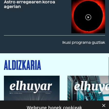
Astro erregearen koroa
agerian
Ikusi programa guztiak
ALDIZKARIA
×
Webgune honek cookieak