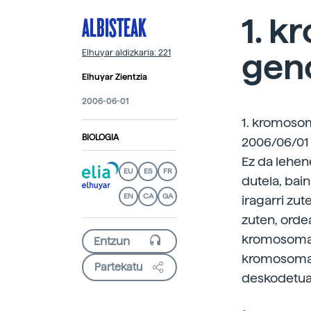
ALBISTEAK
1. 
gen
Elhuyar aldizkaria: 221
Elhuyar Zientzia
2006-06-01
1. kromoso
BIOLOGIA
2006/06/01 
Ez da lehen
EU
ES
FR
dutela, bai
EN
CA
GA
iragarri zu
zuten, orde
kromosoma. 
kromosomar
Partekatu
deskodetua 