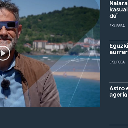
Naiara
kasual
da"
EKLIPSEA
Eguzki
aurre
EKLIPSEA
Astro 
ageria