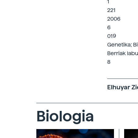
1
221
2006
6
019
Genetika; Bi
Berriak labu
8
Elhuyar Zi
Biologia