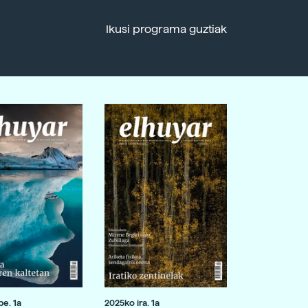
Ikusi programa guztiak
e. 1a
2025ko ira. 1a