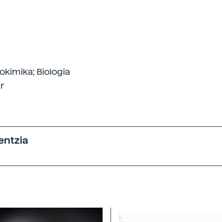
okimika; Biologia
r
entzia