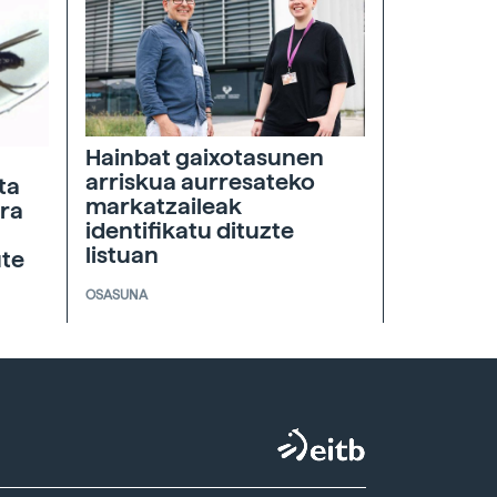
Hainbat gaixotasunen
arriskua aurresateko
ta
markatzaileak
era
identifikatu dituzte
listuan
ute
OSASUNA