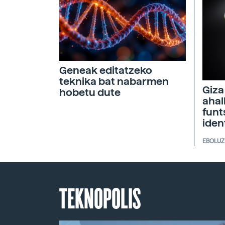
Geneak editatzeko
teknika bat nabarmen
Giza
hobetu dute
ahal
funt
iden
EBOLUZ
TEKNOPOLIS