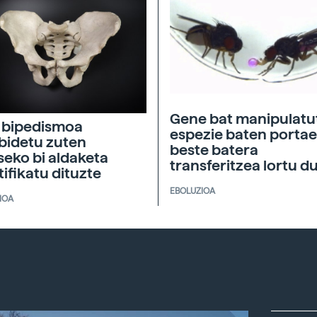
Gene bat manipulatu
 bipedismoa
espezie baten porta
bidetu zuten
beste batera
seko bi aldaketa
transferitzea lortu d
tifikatu dituzte
EBOLUZIOA
IOA