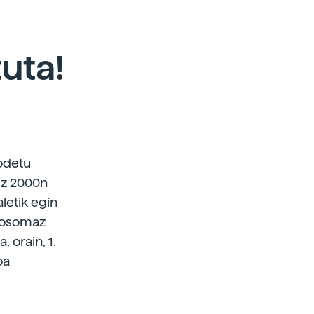
uta!
odetu
iz 2000n
letik egin
omosomaz
 orain, 1.
oa