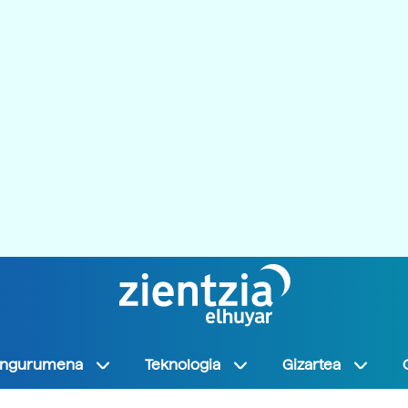
Ingurumena
Teknologia
Gizartea