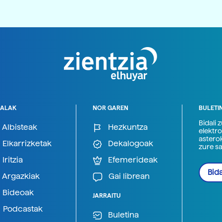
ALAK
NOR GAREN
BULETI
Bidali 
Albisteak
Hezkuntza
elektro
astero
Elkarrizketak
Dekalogoak
zure s
Iritzia
Efemerideak
Bida
Argazkiak
Gai librean
Bideoak
JARRAITU
Podcastak
Buletina