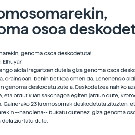
kromosomarekin,
oma osoa deskodet
marekin, genoma osoa deskodetuta!
| Elhuyar
engo aldia iragartzen dutela giza genoma osoa desk
na, oraingoan, behin betikoa omen da. Lehenengo ald
ten genoma deskodetu zutela. Deskodetzea nahiko aza
a, eta ordutik lan sakonagoa egiten jardun dute, kr
Gainerako 23 kromosomak deskodetuta zituzten, eta,
ekin --handiena-- bukatu dutenez, giza genoma os
dela ziurtatu dute.