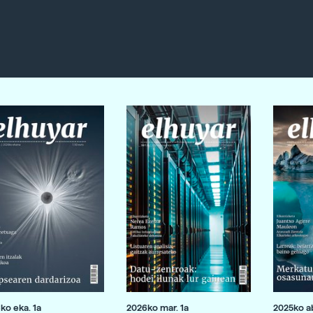
ko eka. 1a
2026ko mar. 1a
2025ko ab