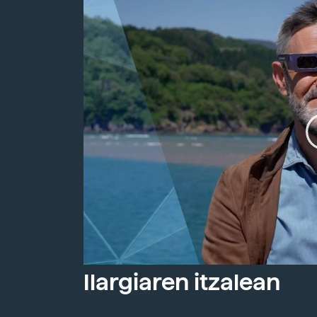
Ilargiaren itzalean