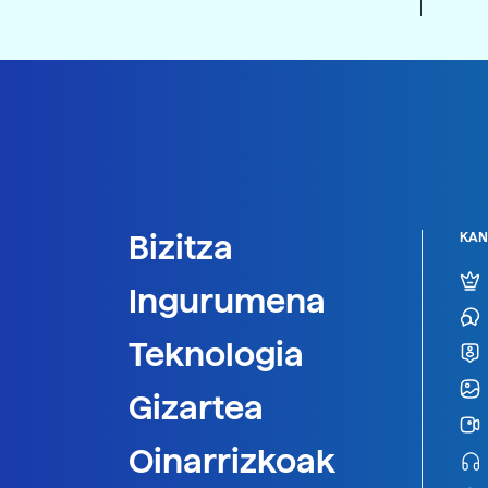
Bizitza
KAN
Ingurumena
Teknologia
Gizartea
Oinarrizkoak