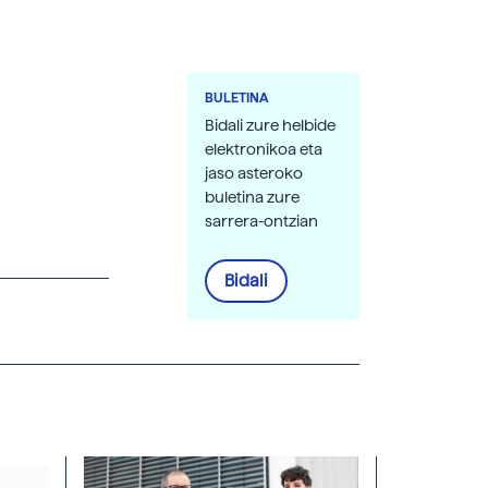
BULETINA
Bidali zure helbide
elektronikoa eta
jaso asteroko
buletina zure
sarrera-ontzian
Bidali