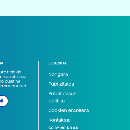
NA
LEGEZKOA
zure helbide
Nor gara
nikoa eta jaso
ko buletina
Publizitatea
arrera-ontzian
Pribatutasun
politika
li
Cookien erabilera
Kontaktua
CC BY-NC-ND 4.0