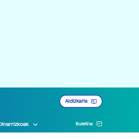
Aldizkaria
Oinarrizkoak
Buletina