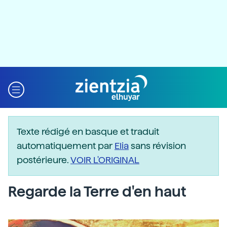
Texte rédigé en basque et traduit
automatiquement par
Elia
sans révision
postérieure.
VOIR L'ORIGINAL
Regarde la Terre d'en haut