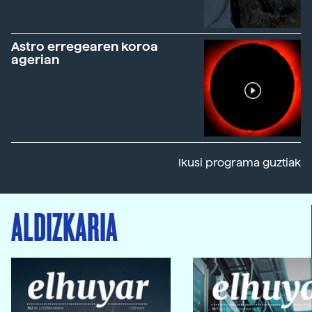
Astro erregearen koroa
agerian
Ikusi programa guztiak
ALDIZKARIA