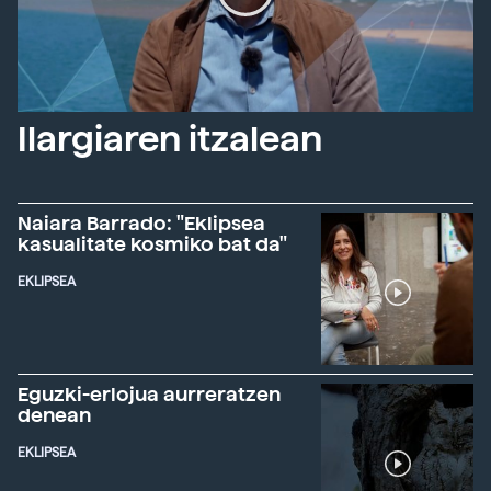
Ilargiaren itzalean
Naiara Barrado: "Eklipsea
kasualitate kosmiko bat da"
EKLIPSEA
Eguzki-erlojua aurreratzen
denean
EKLIPSEA