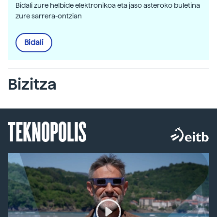
Bidali zure helbide elektronikoa eta jaso asteroko buletina
zure sarrera-ontzian
Bidali
Bizitza
TEKNOPOLIS