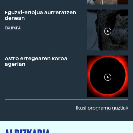
Eguzki-erlojua aurreratzen
denean
EKLIPSEA
Astro erregearen koroa
agerian
Ikusi programa guztiak