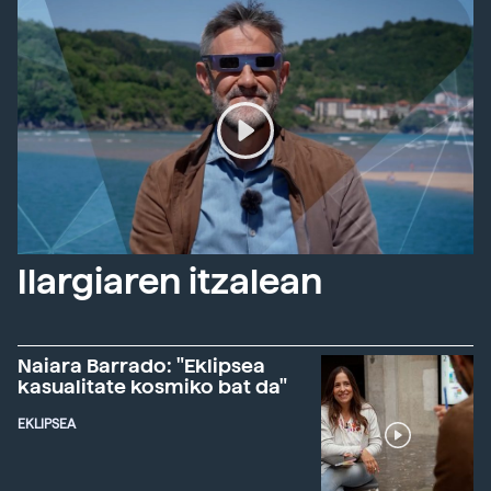
Ilargiaren itzalean
Naiara Barrado: "Eklipsea
kasualitate kosmiko bat da"
EKLIPSEA