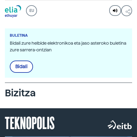
EU
BULETINA
Bidali zure helbide elektronikoa eta jaso asteroko buletina
zure sarrera-ontzian
Bidali
Bizitza
TEKNOPOLIS