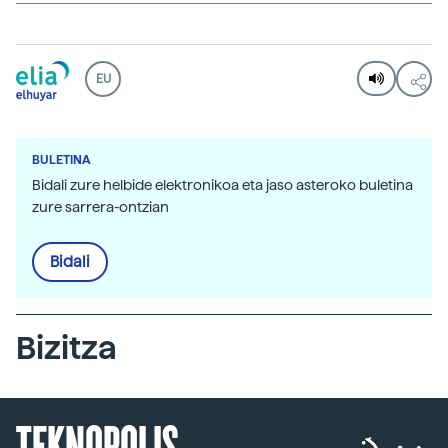
EU
BULETINA
Bidali zure helbide elektronikoa eta jaso asteroko buletina
zure sarrera-ontzian
Bidali
Bizitza
TEKNOPOLIS