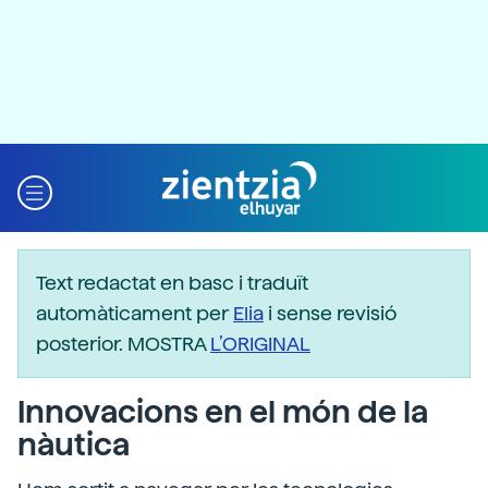
Text redactat en basc i traduït
automàticament per
Elia
i sense revisió
posterior. MOSTRA
L’ORIGINAL
Innovacions en el món de la
nàutica