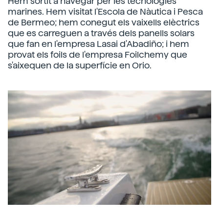
Hem sortit a navegar per les tecnologies
marines. Hem visitat l'Escola de Nàutica i Pesca
de Bermeo; hem conegut els vaixells elèctrics
que es carreguen a través dels panells solars
que fan en l'empresa Lasai d'Abadiño; i hem
provat els foils de l'empresa Foilchemy que
s'aixequen de la superfície en Orio.