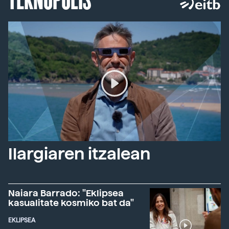
Ilargiaren itzalean
Naiara Barrado: "Eklipsea
kasualitate kosmiko bat da"
EKLIPSEA