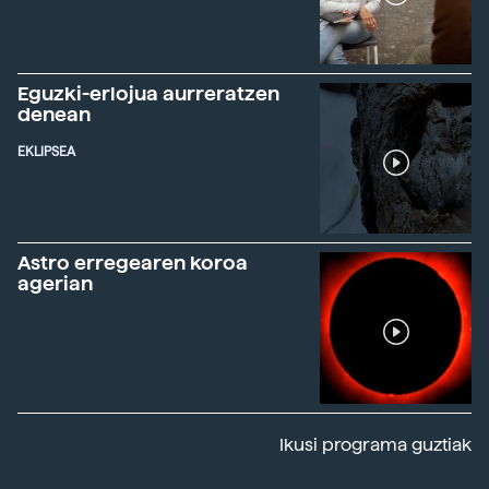
Eguzki-erlojua aurreratzen
denean
EKLIPSEA
Astro erregearen koroa
agerian
Ikusi programa guztiak