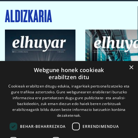
ALDIZKARIA
×
Webgune honek cookieak
erabiltzen ditu
Cookieak erabiltzen ditugu edukia, iragarkiak pertsonalizatzeko eta
gure trafikoa aztertzeko. Gure webgunearen erabilerari buruzko
informazioa ere partekatzen dugu gure publizitate- eta analisi-
bazkideekin, zuk eman diezun edo haiek beren zerbitzuak
erabiltzeagatik bildu duten beste informazio batzuekin konbina
dezaketenak.
BEHAR-BEHARREZKOA
ERRENDIMENDUA