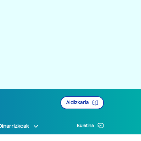
Aldizkaria
Oinarrizkoak
Buletina