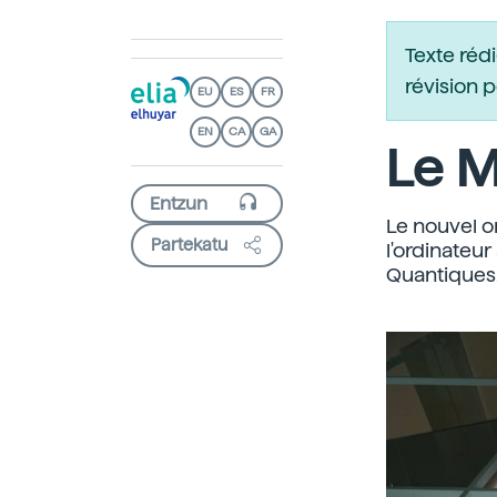
Texte réd
révision 
EU
ES
FR
EN
CA
GA
Le M
Le nouvel or
Partekatu
l'ordinateur
Quantiques