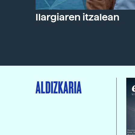
Ilargiaren itzalean
ALDIZKARIA