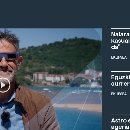
Naiara
kasual
da"
EKLIPSEA
Eguzki
aurre
EKLIPSEA
Astro 
ageria