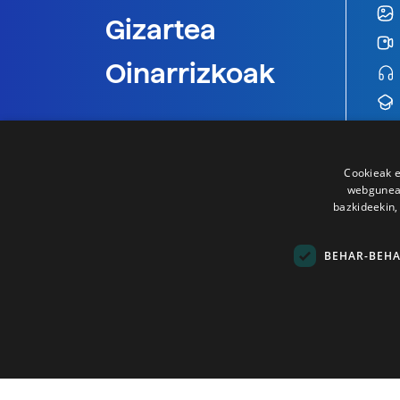
Gizartea
Oinarrizkoak
Cookieak e
webgunear
bazkideekin,
BEHAR-BEH