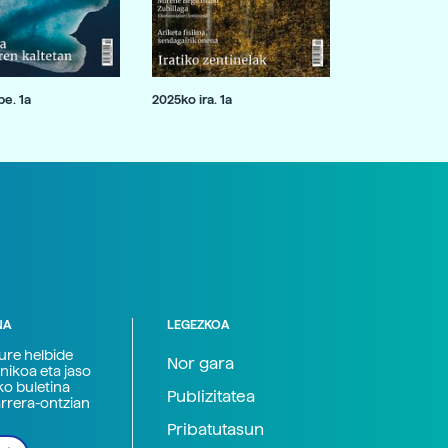
e. 1a
2025ko ira. 1a
NA
LEGEZKOA
zure helbide
Nor gara
nikoa eta jaso
ko buletina
Publizitatea
arrera-ontzian
Pribatutasun