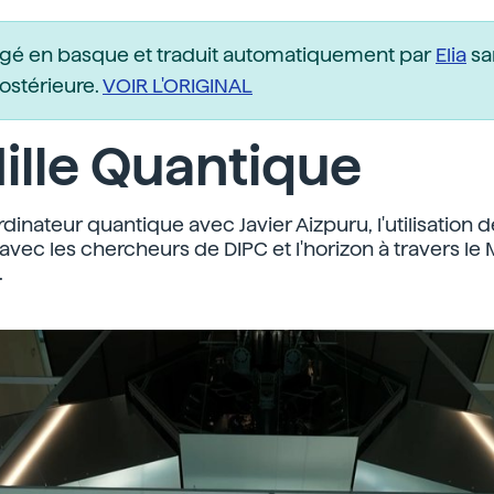
igé en basque et traduit automatiquement par
Elia
sa
postérieure.
VOIR L'ORIGINAL
ille Quantique
dinateur quantique avec Javier Aizpuru, l'utilisation d
 avec les chercheurs de DIPC et l'horizon à travers le M
.