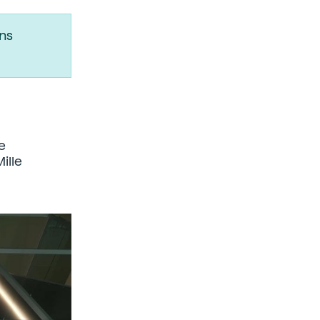
ns
e
ille