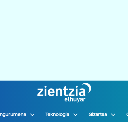
Ingurumena
Teknologia
Gizartea