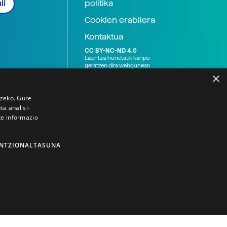
politika
li
Cookien erabilera
Kontaktua
CC BY-NC-ND 4.0
Lizentzia honetatik kanpo
geratzen dira webgunean
argitaratutako baliabide
×
grafikoak (argazki eta
ilustrazioak), baita Elhuyar ez
den bestelako erakunde eta
tzeko. Gure
norbanakoek idatzitakoak
a analisi-
ere. Kanpo-esteken bidez
te informazio
emandako edukiak esteka
horietan agertzen den
lizentziapean daude,
gehienetan copyright-a
NTZIONALTASUNA