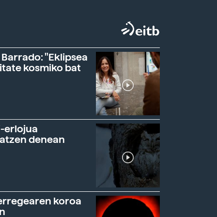
 Barrado: "Eklipsea
itate kosmiko bat
-erlojua
ratzen denean
erregearen koroa
n