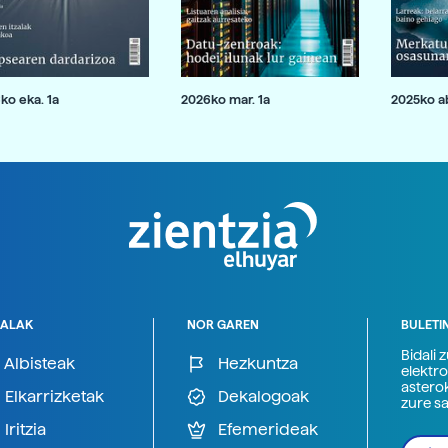
ko eka. 1a
2026ko mar. 1a
2025ko ab
ALAK
NOR GAREN
BULETI
Bidali 
Albisteak
Hezkuntza
elektro
astero
Elkarrizketak
Dekalogoak
zure s
Iritzia
Efemerideak