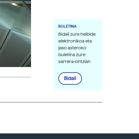
BULETINA
Bidali zure helbide
elektronikoa eta
jaso asteroko
buletina zure
sarrera-ontzian
Bidali