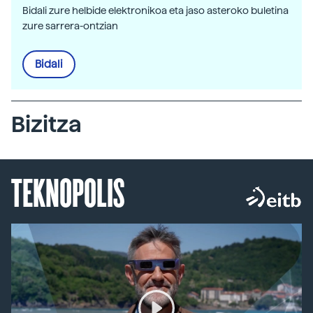
Bidali zure helbide elektronikoa eta jaso asteroko buletina
zure sarrera-ontzian
Bidali
Bizitza
TEKNOPOLIS