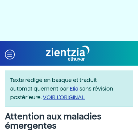
Texte rédigé en basque et traduit
automatiquement par
Elia
sans révision
postérieure.
VOIR L'ORIGINAL
Attention aux maladies
émergentes