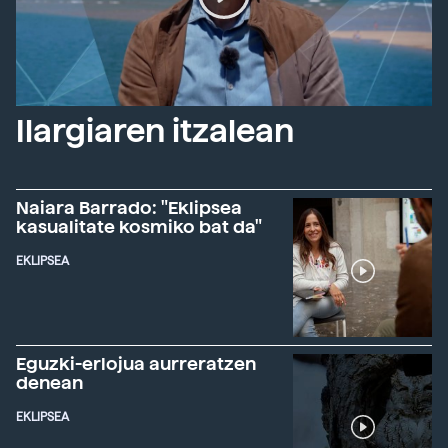
Ilargiaren itzalean
Naiara Barrado: "Eklipsea
kasualitate kosmiko bat da"
EKLIPSEA
Eguzki-erlojua aurreratzen
denean
EKLIPSEA