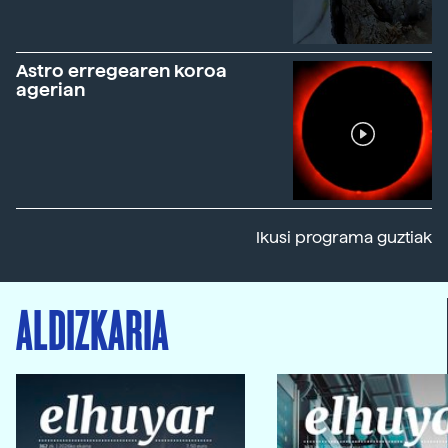
Astro erregearen koroa
agerian
Ikusi programa guztiak
ALDIZKARIA