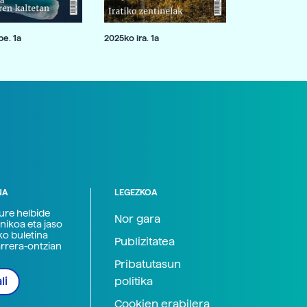
e. 1a
2025ko ira. 1a
NA
LEGEZKOA
zure helbide
Nor gara
nikoa eta jaso
ko buletina
Publizitatea
arrera-ontzian
Pribatutasun
politika
li
Cookien erabilera