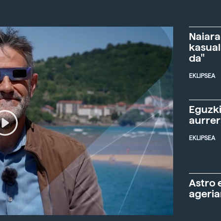
Naiara
kasual
da"
EKLIPSEA
Eguzki
aurre
EKLIPSEA
Astro 
ageria