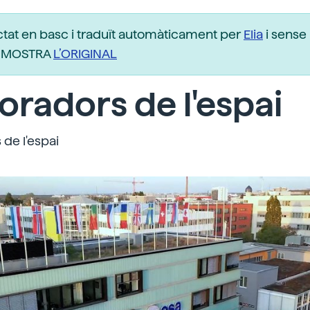
ctat en basc i traduït automàticament per
Elia
i sense 
r. MOSTRA
L’ORIGINAL
oradors de l'espai
 de l'espai