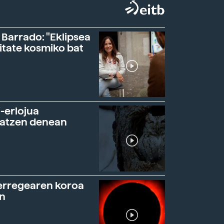
 Barrado: "Eklipsea
itate kosmiko bat
-erlojua
ratzen denean
erregearen koroa
n