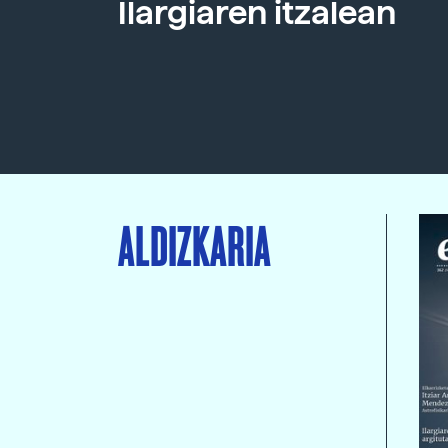
Ilargiaren itzalean
ALDIZKARIA