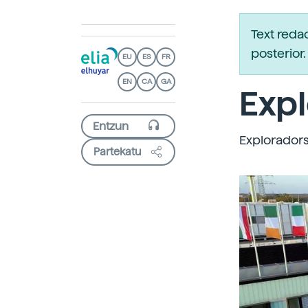
Text reda
posterio
EU
ES
FR
EN
CA
GA
Expl
Exploradors
Partekatu