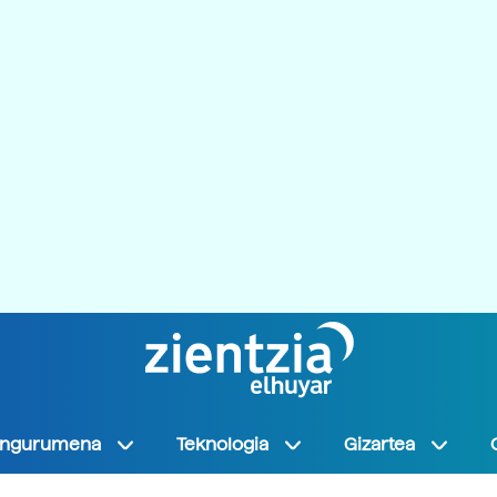
Ingurumena
Teknologia
Gizartea