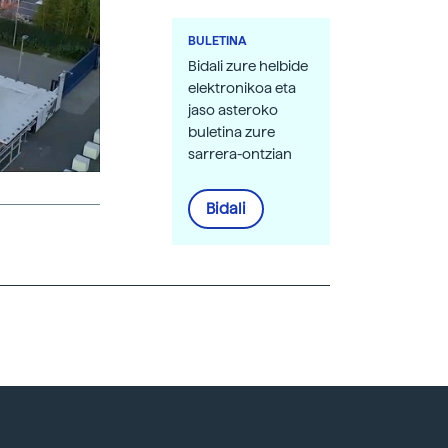
BULETINA
Bidali zure helbide
elektronikoa eta
jaso asteroko
buletina zure
sarrera-ontzian
Bidali