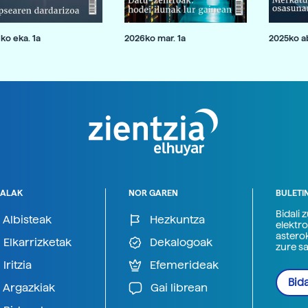
ko eka. 1a
2026ko mar. 1a
2025ko ab
ALAK
NOR GAREN
BULETI
Bidali 
Albisteak
Hezkuntza
elektro
astero
Elkarrizketak
Dekalogoak
zure s
Iritzia
Efemerideak
Bida
Argazkiak
Gai librean