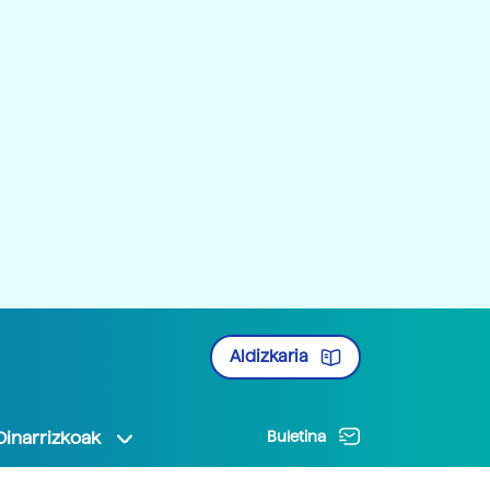
Aldizkaria
Oinarrizkoak
Buletina