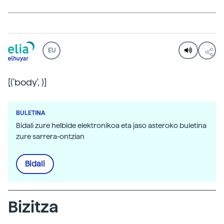
EU
[('body',
)]
BULETINA
Bidali zure helbide elektronikoa eta jaso asteroko buletina
zure sarrera-ontzian
Bidali
Bizitza