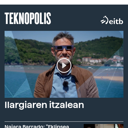
TEKNOPOLIS
Ilargiaren itzalean
Naiara Barrado: "Eklipsea