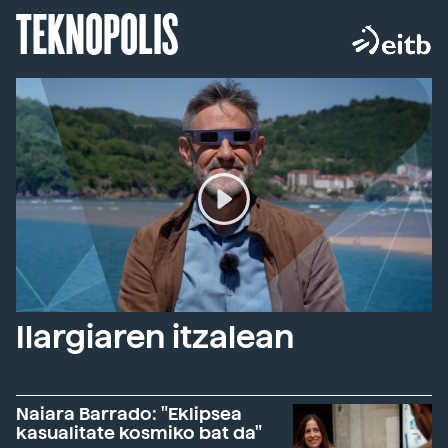
TEKNOPOLIS
Ilargiaren itzalean
Naiara Barrado: "Eklipsea
kasualitate kosmiko bat da"