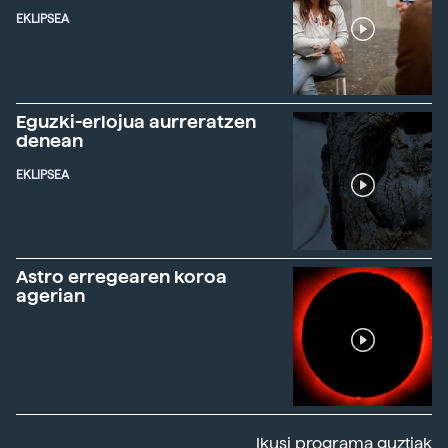
EKLIPSEA
Eguzki-erlojua aurreratzen
denean
EKLIPSEA
Astro erregearen koroa
agerian
Ikusi programa guztiak