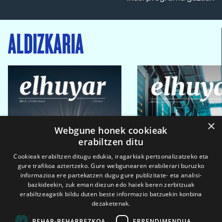
ALDIZKARIA
×
Webgune honek cookieak
erabiltzen ditu
Cookieak erabiltzen ditugu edukia, iragarkiak pertsonalizatzeko eta
gure trafikoa aztertzeko. Gure webgunearen erabilerari buruzko
informazioa ere partekatzen dugu gure publizitate- eta analisi-
bazkideekin, zuk eman diezun edo haiek beren zerbitzuak
erabiltzeagatik bildu duten beste informazio batzuekin konbina
dezaketenak.
BEHAR-BEHARREZKOA
ERRENDIMENDUA