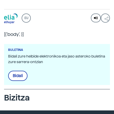
EU
[('body',
)]
BULETINA
Bidali zure helbide elektronikoa eta jaso asteroko buletina
zure sarrera-ontzian
Bidali
Bizitza