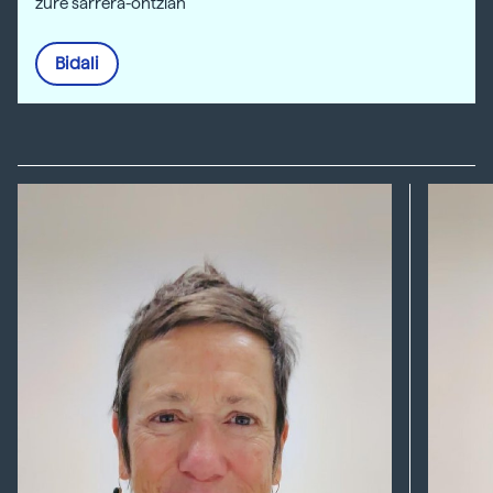
zure sarrera-ontzian
Bidali