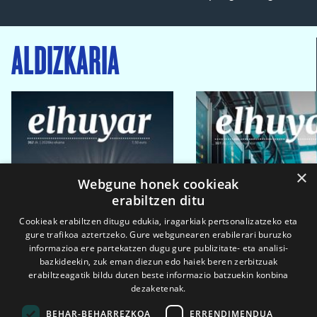
ALDIZKARIA
×
Webgune honek cookieak
erabiltzen ditu
Cookieak erabiltzen ditugu edukia, iragarkiak pertsonalizatzeko eta
gure trafikoa aztertzeko. Gure webgunearen erabilerari buruzko
informazioa ere partekatzen dugu gure publizitate- eta analisi-
bazkideekin, zuk eman diezun edo haiek beren zerbitzuak
erabiltzeagatik bildu duten beste informazio batzuekin konbina
dezaketenak.
BEHAR-BEHARREZKOA
ERRENDIMENDUA