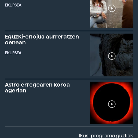
EKLIPSEA
Eguzki-erlojua aurreratzen
denean
EKLIPSEA
Astro erregearen koroa
agerian
Ikusi programa guztiak