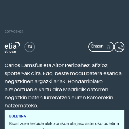
2017-03-04
EU
Carlos Lamsfus eta Aitor Peribañez, afizioz,
spotter-ak dira. Edo, beste modu batera esanda,
hegazkinen argazkilariak. Hondarribiako
aireportuan elkartu dira Madrildik datorren
hegazkin baten lurreratzea euren kamerekin
hatzemateko.
BULETINA
Bidali zure helbide elektronikoa eta jaso asteroko buletina