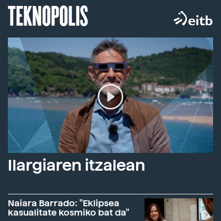
TEKNOPOLIS
Ilargiaren itzalean
Naiara Barrado: "Eklipsea
kasualitate kosmiko bat da"