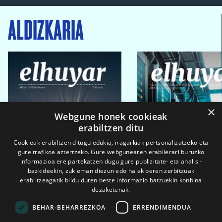
ALDIZKARIA
×
Webgune honek cookieak
erabiltzen ditu
Cookieak erabiltzen ditugu edukia, iragarkiak pertsonalizatzeko eta
gure trafikoa aztertzeko. Gure webgunearen erabilerari buruzko
informazioa ere partekatzen dugu gure publizitate- eta analisi-
bazkideekin, zuk eman diezun edo haiek beren zerbitzuak
erabiltzeagatik bildu duten beste informazio batzuekin konbina
dezaketenak.
BEHAR-BEHARREZKOA
ERRENDIMENDUA