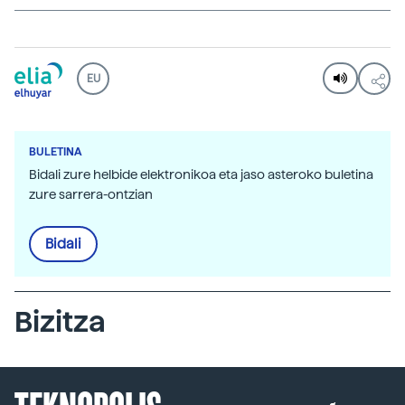
EU
BULETINA
Bidali zure helbide elektronikoa eta jaso asteroko buletina
zure sarrera-ontzian
Bidali
Bizitza