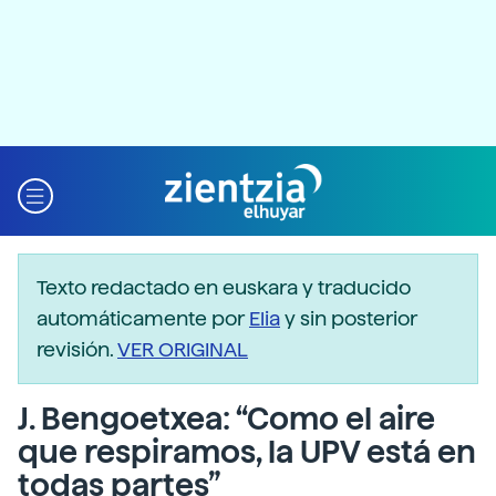
Texto redactado en euskara y traducido
automáticamente por
Elia
y sin posterior
revisión.
VER ORIGINAL
J. Bengoetxea: “Como el aire
que respiramos, la UPV está en
todas partes”