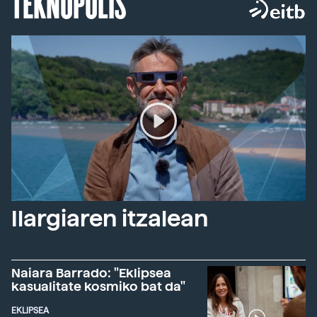
TEKNOPOLIS
Ilargiaren itzalean
Naiara Barrado: "Eklipsea
kasualitate kosmiko bat da"
EKLIPSEA