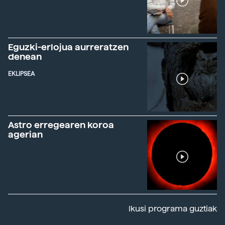
Eguzki-erlojua aurreratzen
denean
EKLIPSEA
Astro erregearen koroa
agerian
Ikusi programa guztiak