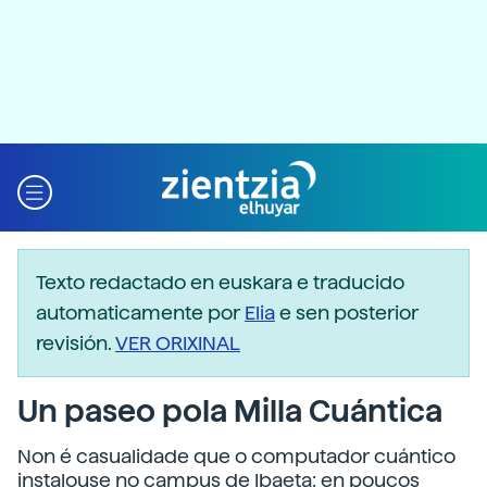
Texto redactado en euskara e traducido
automaticamente por
Elia
e sen posterior
revisión.
VER ORIXINAL
Un paseo pola Milla Cuántica
Non é casualidade que o computador cuántico
instalouse no campus de Ibaeta: en poucos