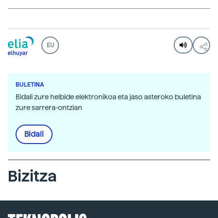
EU
BULETINA
Bidali zure helbide elektronikoa eta jaso asteroko buletina
zure sarrera-ontzian
Bidali
Bizitza