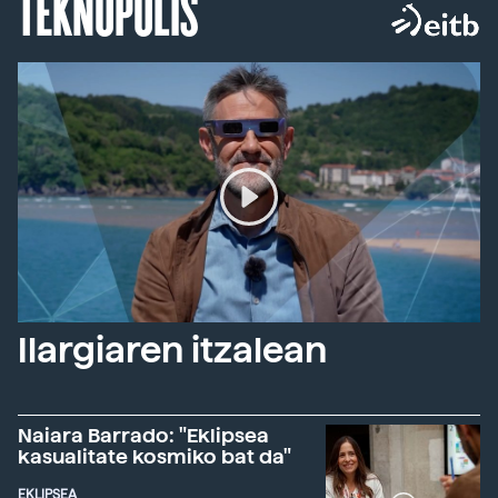
TEKNOPOLIS
Ilargiaren itzalean
Naiara Barrado: "Eklipsea
kasualitate kosmiko bat da"
EKLIPSEA