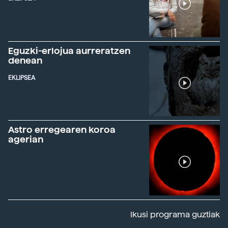
Eguzki-erlojua aurreratzen
denean
EKLIPSEA
Astro erregearen koroa
agerian
Ikusi programa guztiak