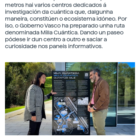
metros hai varios centros dedicados á
investigación da cuántica que, dalgunha
maneira, constitúen o ecosistema idóneo. Por
iso, o Goberno Vasco ha preparado unha ruta
denominada Milla Cuántica. Dando un paseo
pódese ir dun centro a outro e saciar a
curiosidade nos paneis informativos.