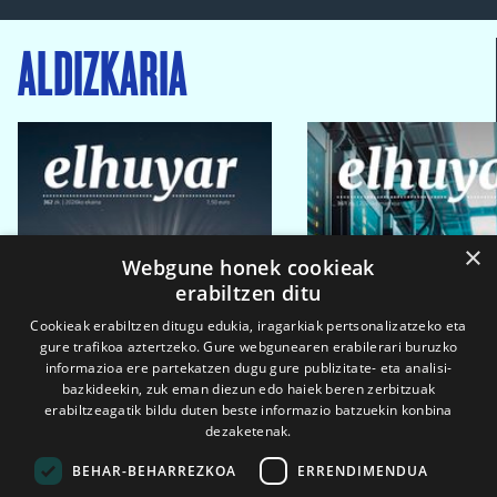
ALDIZKARIA
×
Webgune honek cookieak
erabiltzen ditu
Cookieak erabiltzen ditugu edukia, iragarkiak pertsonalizatzeko eta
gure trafikoa aztertzeko. Gure webgunearen erabilerari buruzko
informazioa ere partekatzen dugu gure publizitate- eta analisi-
bazkideekin, zuk eman diezun edo haiek beren zerbitzuak
erabiltzeagatik bildu duten beste informazio batzuekin konbina
dezaketenak.
BEHAR-BEHARREZKOA
ERRENDIMENDUA