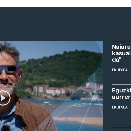
Naiara
kasual
da"
EKLIPSEA
Eguzki
aurre
EKLIPSEA