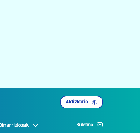
Aldizkaria
Oinarrizkoak
Buletina