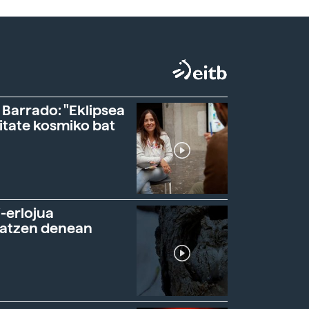
 Barrado: "Eklipsea
itate kosmiko bat
-erlojua
ratzen denean