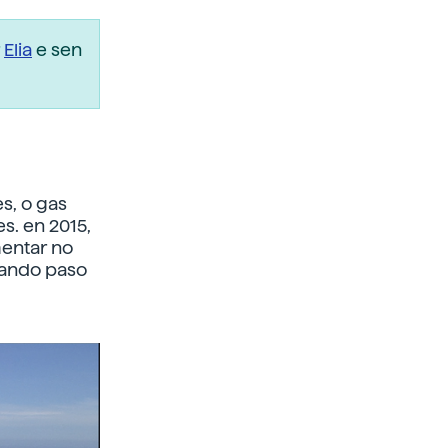
r
Elia
e sen
s, o gas
s. en 2015,
mentar no
 dando paso