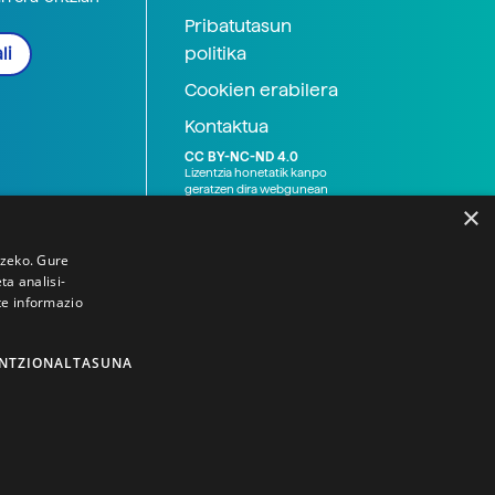
Pribatutasun
politika
li
Cookien erabilera
Kontaktua
CC BY-NC-ND 4.0
Lizentzia honetatik kanpo
geratzen dira webgunean
argitaratutako baliabide
×
grafikoak (argazki eta
ilustrazioak), baita Elhuyar ez
den bestelako erakunde eta
tzeko. Gure
norbanakoek idatzitakoak
a analisi-
ere. Kanpo-esteken bidez
te informazio
emandako edukiak esteka
horietan agertzen den
lizentziapean daude,
gehienetan copyright-a
NTZIONALTASUNA