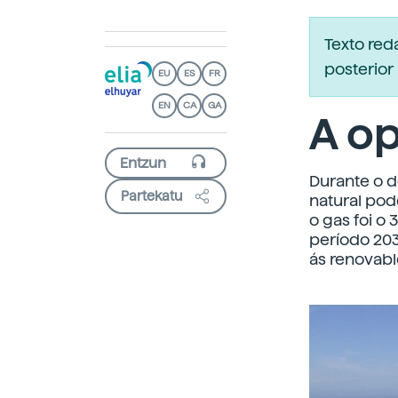
Texto re
posterior 
EU
ES
FR
EN
CA
GA
A op
Durante o d
Partekatu
natural pod
o gas foi o
período 203
ás renovabl