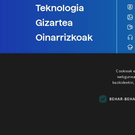
Teknologia
Gizartea
Oinarrizkoak
Cookieak e
webgunear
bazkideekin,
BEHAR-BEH