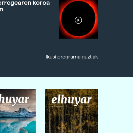
erregearen koroa
n
Ikusi programa guztiak