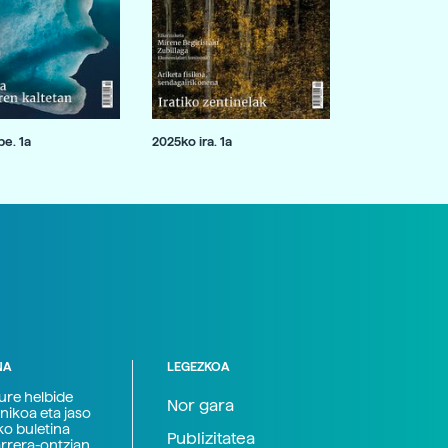
e. 1a
2025ko ira. 1a
NA
LEGEZKOA
zure helbide
Nor gara
nikoa eta jaso
ko buletina
Publizitatea
arrera-ontzian