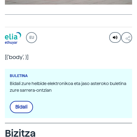
EU
[('body',
)]
BULETINA
Bidali zure helbide elektronikoa eta jaso asteroko buletina
zure sarrera-ontzian
Bidali
Bizitza