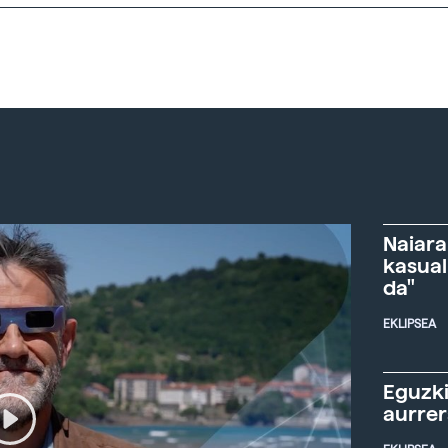
Naiara
kasual
da"
EKLIPSEA
Eguzki
aurre