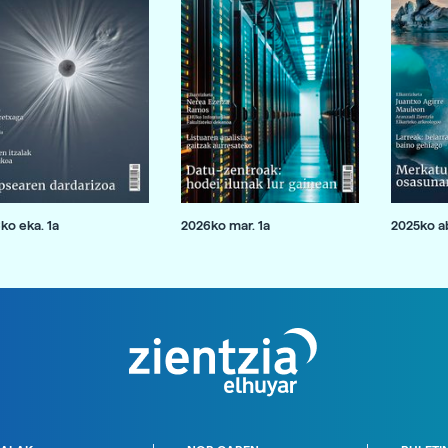
ko eka. 1a
2026ko mar. 1a
2025ko ab