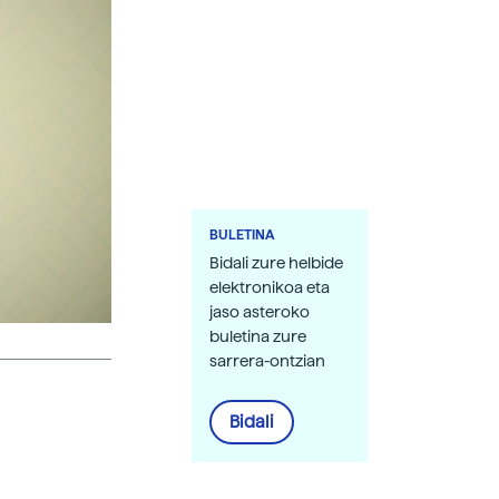
BULETINA
Bidali zure helbide
elektronikoa eta
jaso asteroko
buletina zure
sarrera-ontzian
Bidali