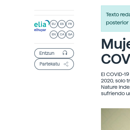
Texto red
posterior 
EU
ES
FR
EN
CA
GA
Muje
COV
Partekatu
El COVID-19
2020, solo 
Nature Inde
sufriendo 