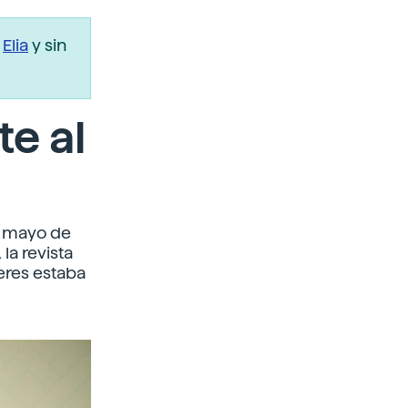
r
Elia
y sin
te al
n mayo de
la revista
eres estaba