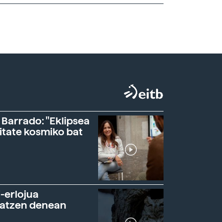
 Barrado: "Eklipsea
itate kosmiko bat
-erlojua
ratzen denean