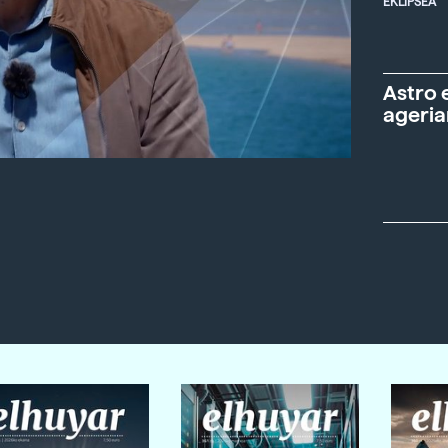
EKLIPSEA
Astro 
ageria