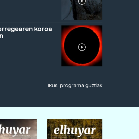
erregearen koroa
n
Ikusi programa guztiak