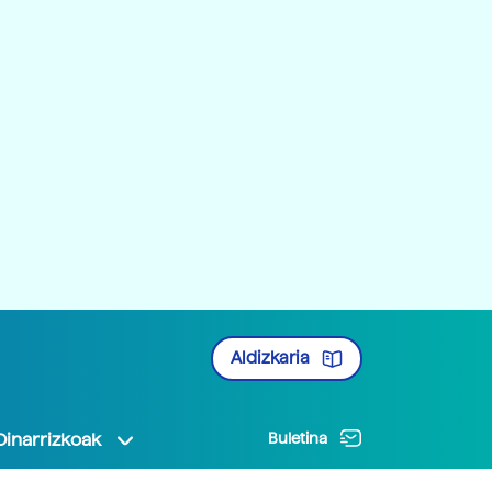
Aldizkaria
Oinarrizkoak
Buletina