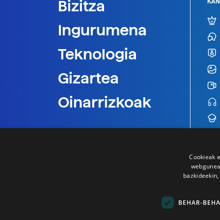
Bizitza
KAN
Ingurumena
Teknologia
Gizartea
Oinarrizkoak
Cookieak e
webgunear
bazkideekin,
BEHAR-BEH