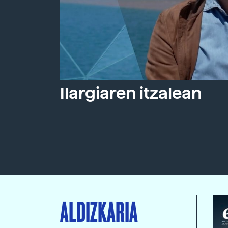
Ilargiaren itzalean
ALDIZKARIA