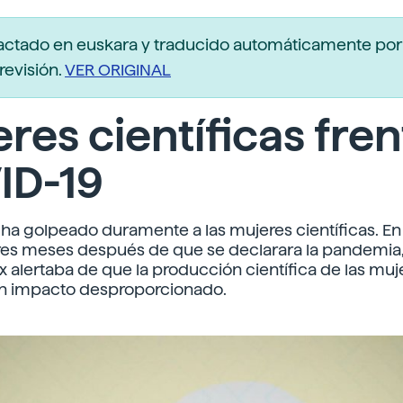
actado en euskara y traducido automáticamente po
revisión.
VER ORIGINAL
res científicas fren
ID-19
 ha golpeado duramente a las mujeres científicas. E
tres meses después de que se declarara la pandemia, 
x alertaba de que la producción científica de las muj
un impacto desproporcionado.