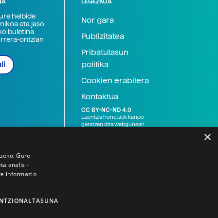
NA
LEGEZKOA
zure helbide
Nor gara
nikoa eta jaso
ko buletina
Publizitatea
arrera-ontzian
Pribatutasun
politika
li
Cookien erabilera
Kontaktua
CC BY-NC-ND 4.0
Lizentzia honetatik kanpo
geratzen dira webgunean
argitaratutako baliabide
×
grafikoak (argazki eta
ilustrazioak), baita Elhuyar ez
den bestelako erakunde eta
tzeko. Gure
norbanakoek idatzitakoak
a analisi-
ere. Kanpo-esteken bidez
te informazio
emandako edukiak esteka
horietan agertzen den
lizentziapean daude,
gehienetan copyright-a
NTZIONALTASUNA