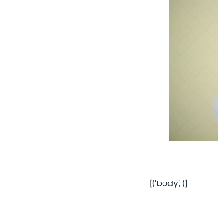
[('body',
)]