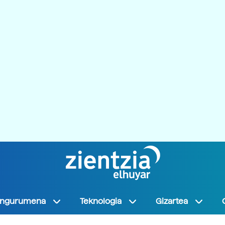
Ingurumena
Teknologia
Gizartea