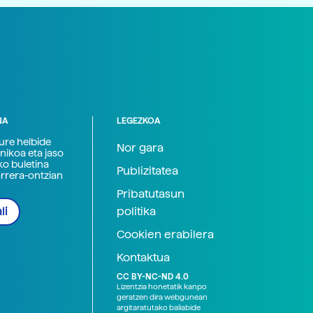
NA
LEGEZKOA
zure helbide
Nor gara
nikoa eta jaso
ko buletina
Publizitatea
arrera-ontzian
Pribatutasun
politika
li
Cookien erabilera
Kontaktua
CC BY-NC-ND 4.0
Lizentzia honetatik kanpo
geratzen dira webgunean
argitaratutako baliabide