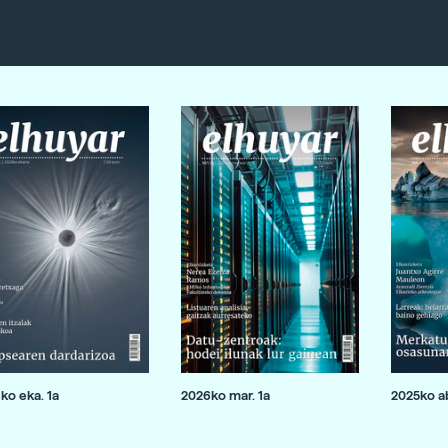
ko eka. 1a
2026ko mar. 1a
2025ko ab