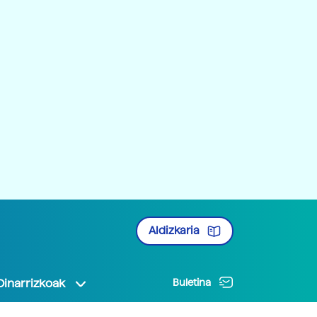
Aldizkaria
Oinarrizkoak
Buletina