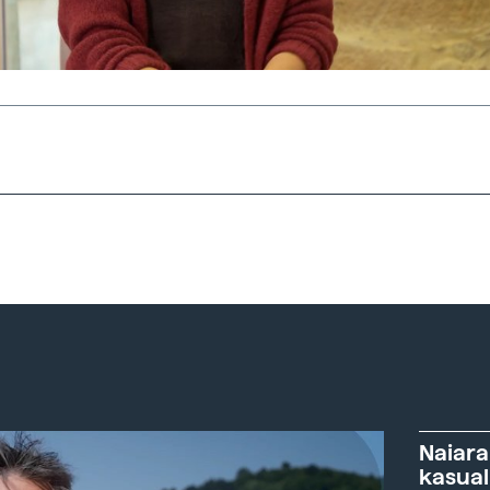
Naiara
kasual