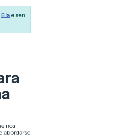
r
Elia
e sen
ara
na
ue nos
be abordarse