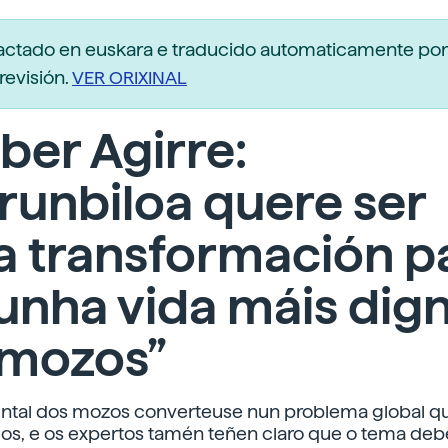
dactado en euskara e traducido automaticamente po
revisión.
VER ORIXINAL
iber Agirre:
runbiloa quere ser
a transformación p
unha vida máis dig
 mozos”
ntal dos mozos converteuse nun problema global q
dos, e os expertos tamén teñen claro que o tema de