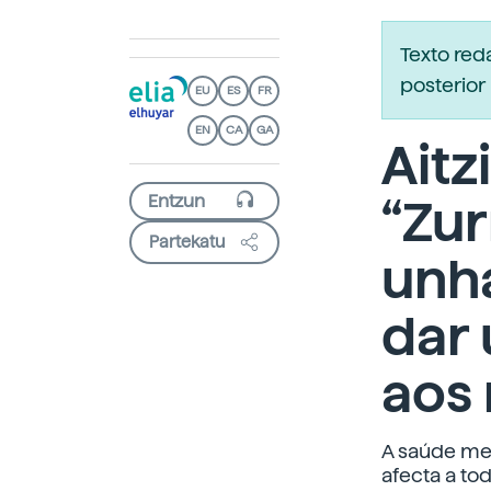
Texto re
posterior 
EU
ES
FR
EN
CA
GA
Aitz
“Zur
Partekatu
unh
dar 
aos
A saúde me
afecta a to