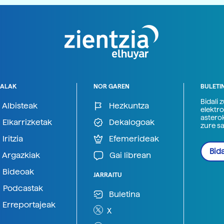
ALAK
NOR GAREN
BULETI
Bidali 
Albisteak
Hezkuntza
elektro
astero
Elkarrizketak
Dekalogoak
zure s
Iritzia
Efemerideak
Bida
Argazkiak
Gai librean
Bideoak
JARRAITU
Podcastak
Buletina
Erreportajeak
X