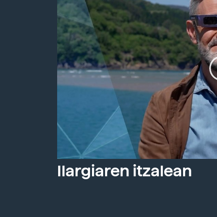
Ilargiaren itzalean