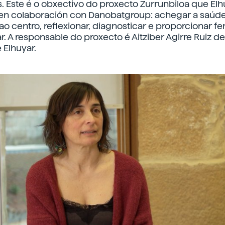
. Este é o obxectivo do proxecto Zurrunbiloa que El
en colaboración con Danobatgroup: achegar a saúd
o centro, reflexionar, diagnosticar e proporcionar f
r. A responsable do proxecto é Aitziber Agirre Ruiz de
Elhuyar.