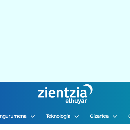
Ingurumena
Teknologia
Gizartea