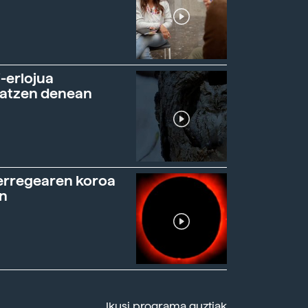
-erlojua
ratzen denean
erregearen koroa
n
Ikusi programa guztiak