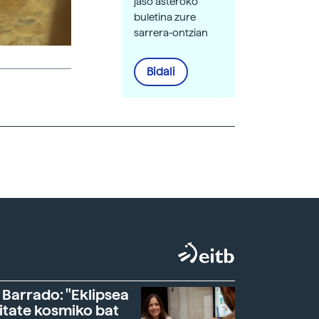
jaso asteroko
buletina zure
sarrera-ontzian
Bidali
 Barrado: "Eklipsea
itate kosmiko bat