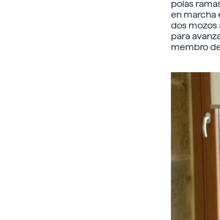
polas ramas
en marcha 
dos mozos a
para avanza
membro de 