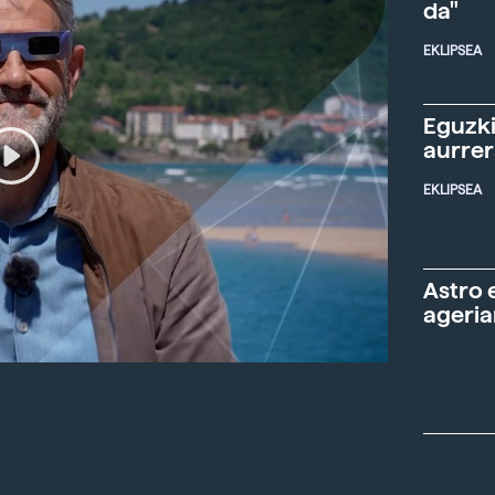
da"
EKLIPSEA
Eguzki
aurre
EKLIPSEA
Astro 
ageria