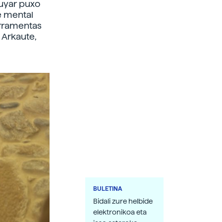
huyar puxo
e mental
erramentas
 Arkaute,
BULETINA
Bidali zure helbide
elektronikoa eta