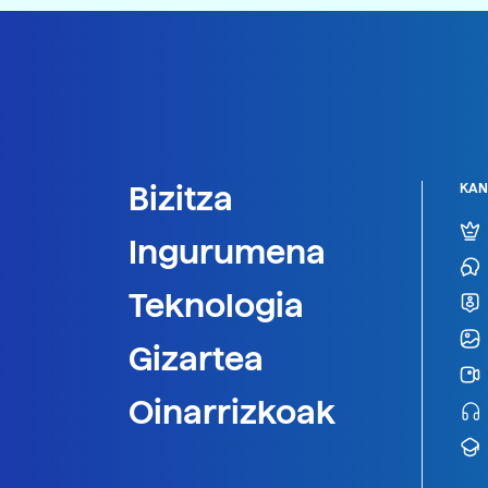
Bizitza
KAN
Ingurumena
Teknologia
Gizartea
Oinarrizkoak