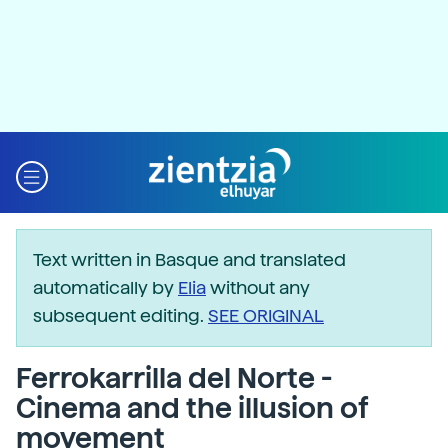
Text written in Basque and translated
automatically by
Elia
without any
subsequent editing.
SEE ORIGINAL
Ferrokarrilla del Norte -
Cinema and the illusion of
movement