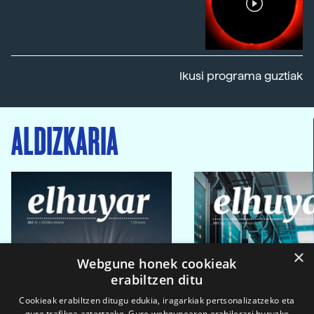
Ikusi programa guztiak
ALDIZKARIA
×
Webgune honek cookieak
erabiltzen ditu
Cookieak erabiltzen ditugu edukia, iragarkiak pertsonalizatzeko eta
gure trafikoa aztertzeko. Gure webgunearen erabilerari buruzko