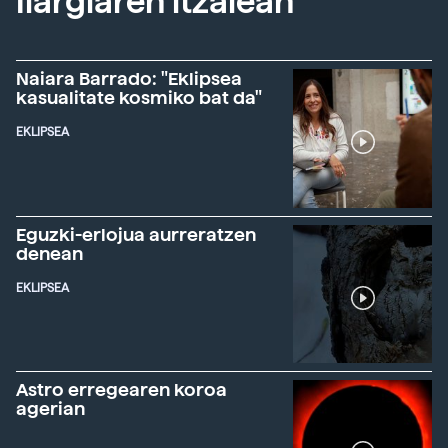
Ilargiaren itzalean
Naiara Barrado: "Eklipsea
kasualitate kosmiko bat da"
EKLIPSEA
Eguzki-erlojua aurreratzen
denean
EKLIPSEA
Astro erregearen koroa
agerian