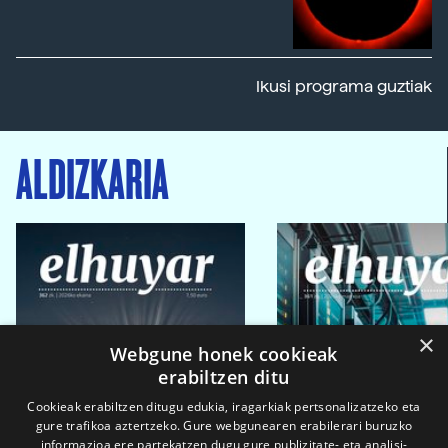
Ikusi programa guztiak
ALDIZKARIA
×
Webgune honek cookieak
erabiltzen ditu
Cookieak erabiltzen ditugu edukia, iragarkiak pertsonalizatzeko eta
gure trafikoa aztertzeko. Gure webgunearen erabilerari buruzko
informazioa ere partekatzen dugu gure publizitate- eta analisi-