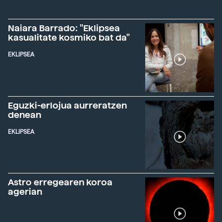
Naiara Barrado: "Eklipsea
kasualitate kosmiko bat da"
EKLIPSEA
Eguzki-erlojua aurreratzen
denean
EKLIPSEA
Astro erregearen koroa
agerian