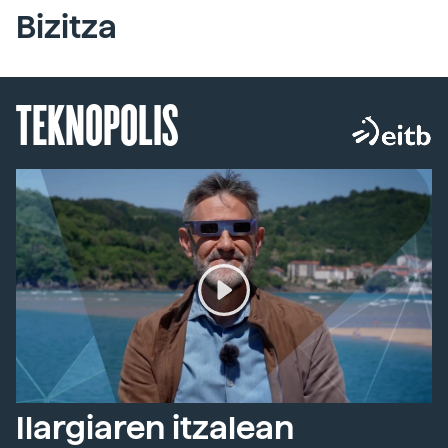
Bizitza
TEKNOPOLIS
Ilargiaren itzalean