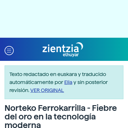
Texto redactado en euskara y traducido
automáticamente por
Elia
y sin posterior
revisión.
VER ORIGINAL
Norteko Ferrokarrilla - Fiebre
del oro en la tecnología
moderna