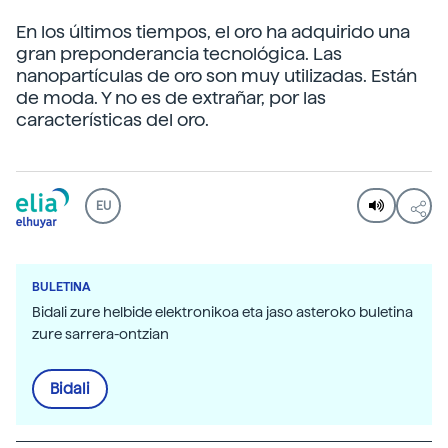
En los últimos tiempos, el oro ha adquirido una
gran preponderancia tecnológica. Las
nanopartículas de oro son muy utilizadas. Están
de moda. Y no es de extrañar, por las
características del oro.
EU
BULETINA
Bidali zure helbide elektronikoa eta jaso asteroko buletina
zure sarrera-ontzian
Bidali