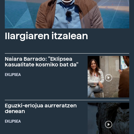
Ilargiaren itzalean
Naiara Barrado: "Eklipsea
kasualitate kosmiko bat da"
EKLIPSEA
Eguzki-erlojua aurreratzen
denean
EKLIPSEA