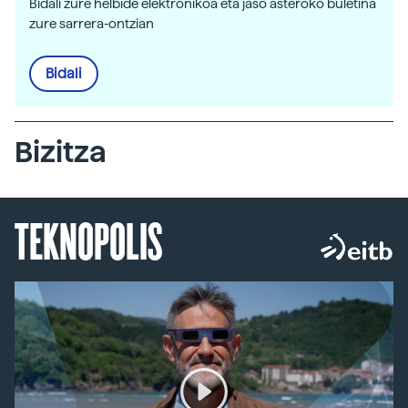
Bidali zure helbide elektronikoa eta jaso asteroko buletina
zure sarrera-ontzian
Bidali
Bizitza
TEKNOPOLIS