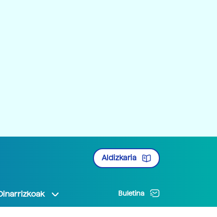
Aldizkaria
Oinarrizkoak
Buletina