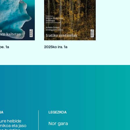
e. 1a
2025ko ira. 1a
NA
LEGEZKOA
zure helbide
Nor gara
nikoa eta jaso