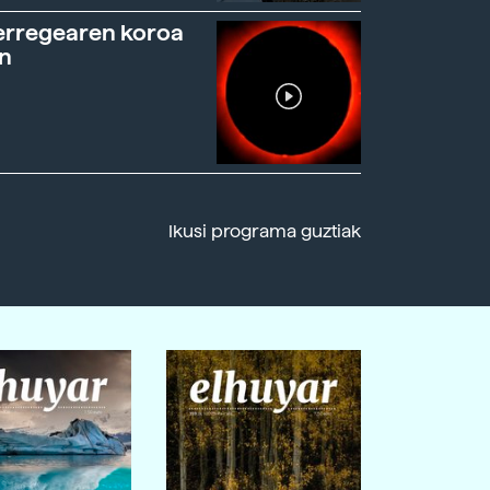
erregearen koroa
n
Ikusi programa guztiak