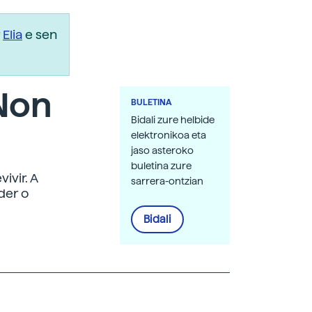
r
Elia
e sen
 Non
BULETINA
Bidali zure helbide
elektronikoa eta
jaso asteroko
buletina zure
ivir. A
sarrera-ontzian
der o
Bidali