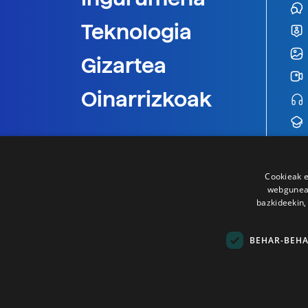
Teknologia
Gizartea
Oinarrizkoak
Cookieak e
webgunear
bazkideekin,
BEHAR-BEH