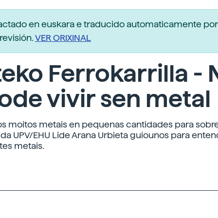
dactado en euskara e traducido automaticamente po
revisión.
VER ORIXINAL
eko Ferrokarrilla -
ode vivir sen metal
 moitos metais en pequenas cantidades para sobrev
da UPV/EHU Lide Arana Urbieta guiounos para enten
es metais.