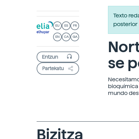
Texto re
posterior 
EU
ES
FR
EN
CA
GA
Nort
se p
Partekatu
Necesitamos
bioquímica 
mundo dest
Bizitza