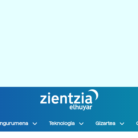
Ingurumena
Teknologia
Gizartea