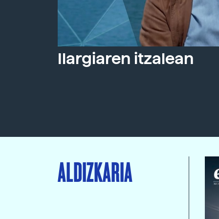
Ilargiaren itzalean
ALDIZKARIA