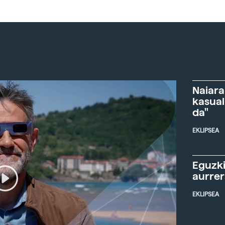
Naiara
kasual
da"
EKLIPSEA
Eguzki
aurre
EKLIPSEA