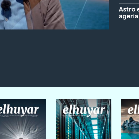
Astro 
ageria