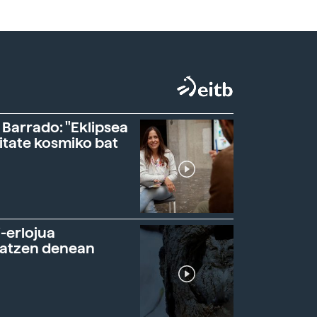
 Barrado: "Eklipsea
itate kosmiko bat
-erlojua
ratzen denean