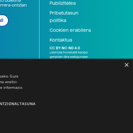
ko buletina
Publizitatea
arrera-ontzian
Pribatutasun
politika
li
Cookien erabilera
Kontaktua
CC BY-NC-ND 4.0
Lizentzia honetatik kanpo
geratzen dira webgunean
argitaratutako baliabide
×
grafikoak (argazki eta
ilustrazioak), baita Elhuyar ez
den bestelako erakunde eta
tzeko. Gure
norbanakoek idatzitakoak
a analisi-
ere. Kanpo-esteken bidez
te informazio
emandako edukiak esteka
horietan agertzen den
lizentziapean daude,
gehienetan copyright-a
NTZIONALTASUNA