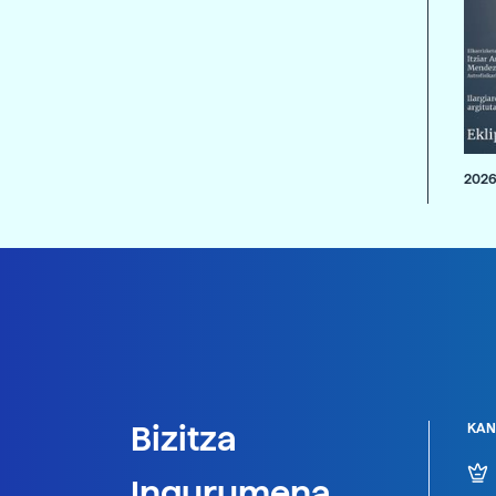
2026
Bizitza
KAN
Ingurumena