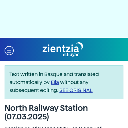
Text written in Basque and translated
automatically by
Elia
without any
subsequent editing.
SEE ORIGINAL
North Railway Station
(07.03.2025)