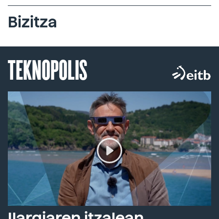
Bizitza
TEKNOPOLIS
Ilargiaren itzalean