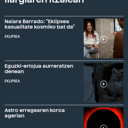
Naiara Barrado: "Eklipsea
kasualitate kosmiko bat da"
EKLIPSEA
Eguzki-erlojua aurreratzen
denean
EKLIPSEA
Astro erregearen koroa
agerian