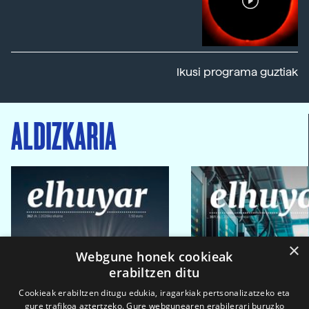
Ikusi programa guztiak
ALDIZKARIA
×
Webgune honek cookieak
erabiltzen ditu
Cookieak erabiltzen ditugu edukia, iragarkiak pertsonalizatzeko eta
gure trafikoa aztertzeko. Gure webgunearen erabilerari buruzko