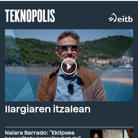
TEKNOPOLIS
Ilargiaren itzalean
Naiara Barrado: "Eklipsea