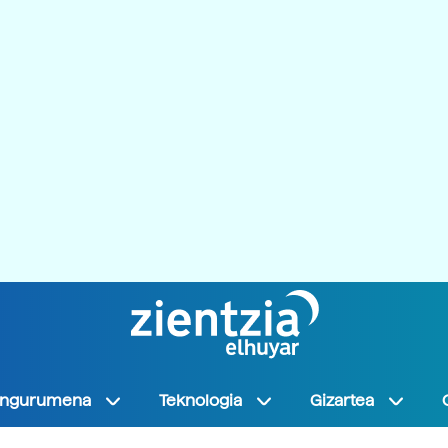
Ingurumena
Teknologia
Gizartea