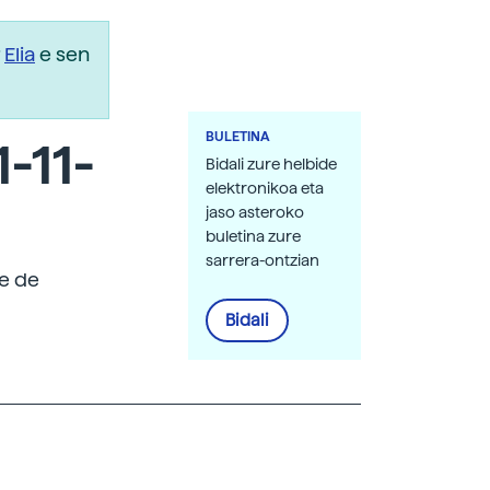
r
Elia
e sen
BULETINA
-11-
Bidali zure helbide
elektronikoa eta
jaso asteroko
buletina zure
sarrera-ontzian
xe de
Bidali