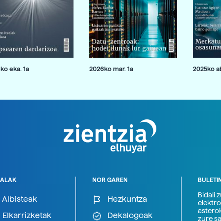
ko eka. 1a
2026ko mar. 1a
2025ko ab
ALAK
NOR GAREN
BULETI
Bidali 
Albisteak
Hezkuntza
elektro
astero
Elkarrizketak
Dekalogoak
zure s