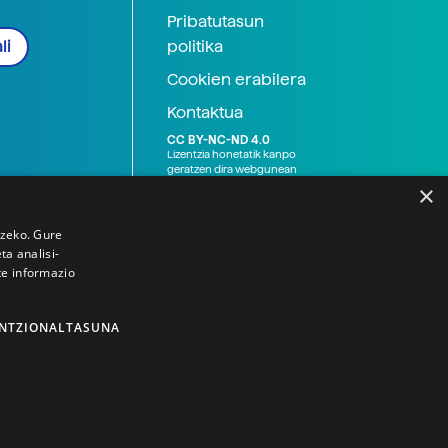
Pribatutasun
politika
li
Cookien erabilera
Kontaktua
CC BY-NC-ND 4.0
Lizentzia honetatik kanpo
geratzen dira webgunean
argitaratutako baliabide
×
grafikoak (argazki eta
ilustrazioak), baita Elhuyar ez
den bestelako erakunde eta
tzeko. Gure
norbanakoek idatzitakoak
a analisi-
ere. Kanpo-esteken bidez
te informazio
emandako edukiak esteka
horietan agertzen den
lizentziapean daude,
gehienetan copyright-a
NTZIONALTASUNA