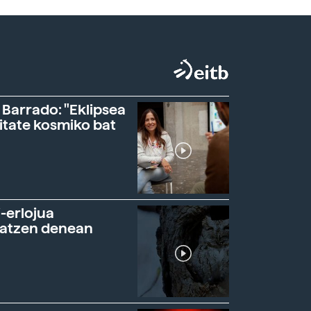
 Barrado: "Eklipsea
itate kosmiko bat
-erlojua
ratzen denean