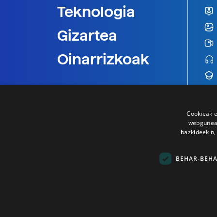
Teknologia
Gizartea
Oinarrizkoak
Cookieak e
webgunear
bazkideekin,
BEHAR-BEH