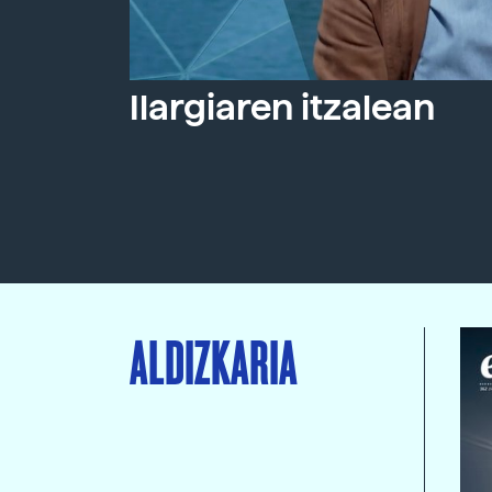
Ilargiaren itzalean
ALDIZKARIA