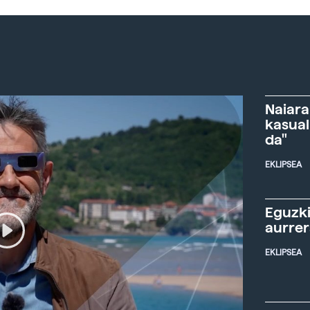
Naiara
kasual
da"
EKLIPSEA
Eguzki
aurre
EKLIPSEA