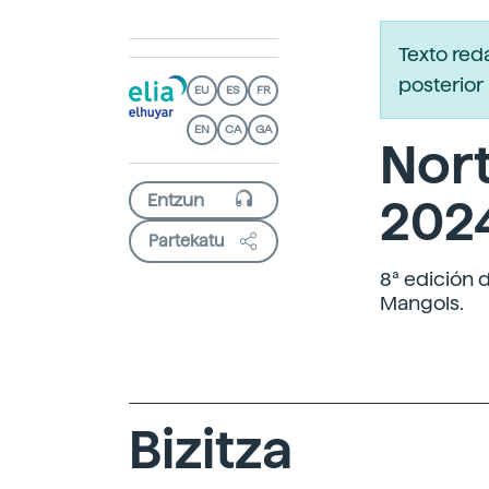
Texto re
posterior 
EU
ES
FR
EN
CA
GA
Nort
202
Partekatu
8ª edición 
Mangols.
Bizitza