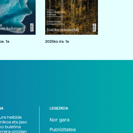
e. 1a
2025ko ira. 1a
NA
LEGEZKOA
zure helbide
Nor gara
nikoa eta jaso
ko buletina
Publizitatea
arrera-ontzian