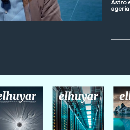
Astro 
ageria