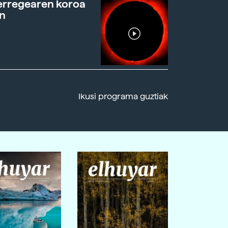
erregearen koroa
n
Ikusi programa guztiak