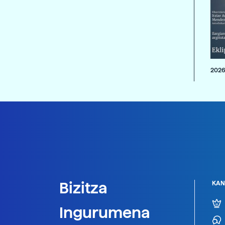
2026
Bizitza
KAN
Ingurumena