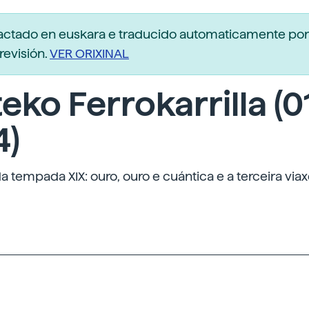
dactado en euskara e traducido automaticamente po
revisión.
VER ORIXINAL
eko Ferrokarrilla (01
4)
da tempada XIX: ouro, ouro e cuántica e a terceira via