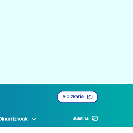
Aldizkaria
Oinarrizkoak
Buletina