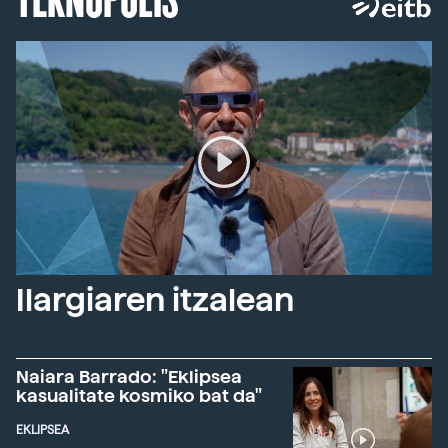
Ilargiaren itzalean
Naiara Barrado: "Eklipsea
kasualitate kosmiko bat da"
EKLIPSEA