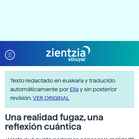
Texto redactado en euskara y traducido
automáticamente por
Elia
y sin posterior
revisión.
VER ORIGINAL
Una realidad fugaz, una
reflexión cuántica