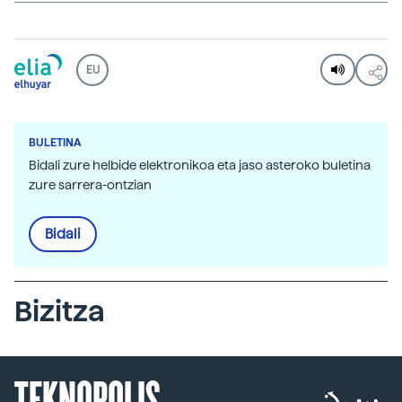
EU
BULETINA
Bidali zure helbide elektronikoa eta jaso asteroko buletina
zure sarrera-ontzian
Bidali
Bizitza
TEKNOPOLIS