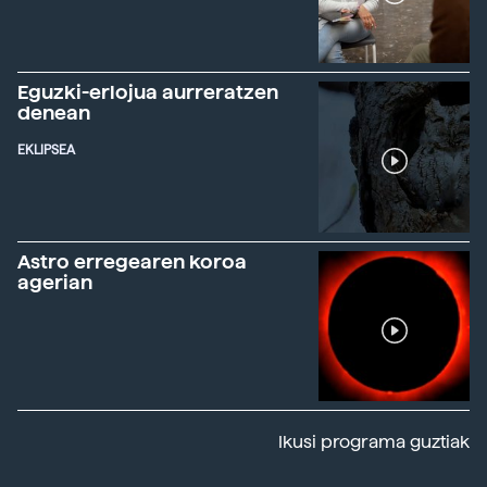
Eguzki-erlojua aurreratzen
denean
EKLIPSEA
Astro erregearen koroa
agerian
Ikusi programa guztiak