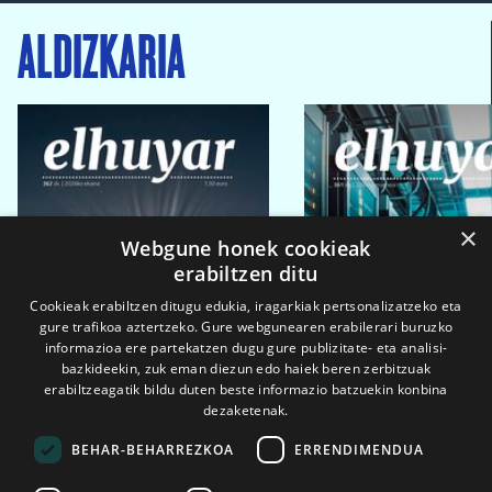
ALDIZKARIA
×
Webgune honek cookieak
erabiltzen ditu
Cookieak erabiltzen ditugu edukia, iragarkiak pertsonalizatzeko eta
gure trafikoa aztertzeko. Gure webgunearen erabilerari buruzko
informazioa ere partekatzen dugu gure publizitate- eta analisi-
bazkideekin, zuk eman diezun edo haiek beren zerbitzuak
erabiltzeagatik bildu duten beste informazio batzuekin konbina
dezaketenak.
BEHAR-BEHARREZKOA
ERRENDIMENDUA