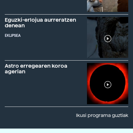
Eguzki-erlojua aurreratzen
denean
EKLIPSEA
Astro erregearen koroa
agerian
Ikusi programa guztiak