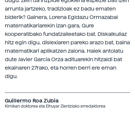
dugu. Zein da irizpide egokiena espezie bati izen
arrunta jartzeko, tradizioak ez badu ematen
biderik? Gainera, Lorena Egidazu Ormazabal
matematikariarekin izan gara, Gure
kooperatibako fundatzaileetako bat. Diskalkuliaz
hitz egin digu, dislexiaren pareko arazo bat, baina
matematikari aplikatzen zaiona. Haiek antolatu
dute Javier Garcia Orza adituarekin hitzaldi bat
ekainaren 27rako, eta horren berri ere eman
digu.
Guillermo Roa Zubia
Kimikan doktorea eta Elhuyar Zientziako erredaktorea