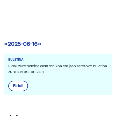
«2025-06-16»
BULETINA
Bidali zure helbide elektronikoa eta jaso asteroko buletina
zure sarrera-ontzian
Bidali