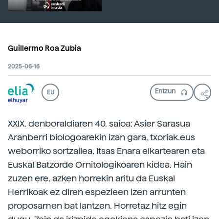
Guillermo Roa Zubia
2025-06-16
EU
XXIX. denboraldiaren 40. saioa: Asier Sarasua
Aranberri biologoarekin izan gara, txoriak.eus
weborriko sortzailea, Itsas Enara elkartearen eta
Euskal Batzorde Ornitologikoaren kidea. Hain
zuzen ere, azken horrekin aritu da Euskal
Herrikoak ez diren espezieen izen arrunten
proposamen bat lantzen. Horretaz hitz egin