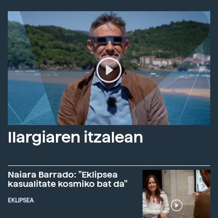
Ilargiaren itzalean
Naiara Barrado: "Eklipsea
kasualitate kosmiko bat da"
EKLIPSEA