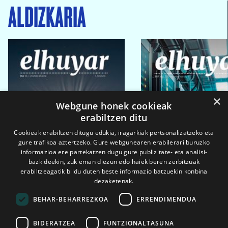
ALDIZKARIA
×
Webgune honek cookieak
erabiltzen ditu
Cookieak erabiltzen ditugu edukia, iragarkiak pertsonalizatzeko eta
gure trafikoa aztertzeko. Gure webgunearen erabilerari buruzko
informazioa ere partekatzen dugu gure publizitate- eta analisi-
bazkideekin, zuk eman diezun edo haiek beren zerbitzuak
erabiltzeagatik bildu duten beste informazio batzuekin konbina
dezaketenak.
BEHAR-BEHARREZKOA
ERRENDIMENDUA
BIDERATZEA
FUNTZIONALTASUNA
2026ko eka. 1a
2026ko mar. 1a