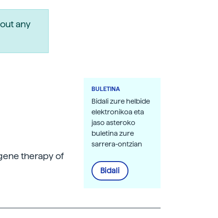
out any
BULETINA
Bidali zure helbide
elektronikoa eta
jaso asteroko
buletina zure
sarrera-ontzian
 gene therapy of
Bidali