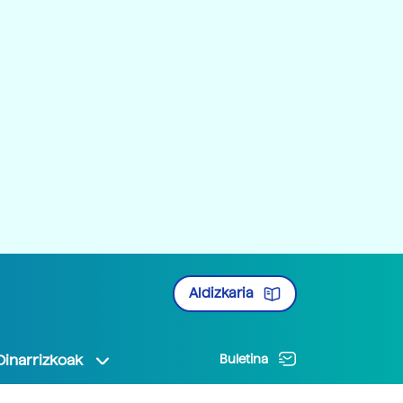
Aldizkaria
Oinarrizkoak
Buletina