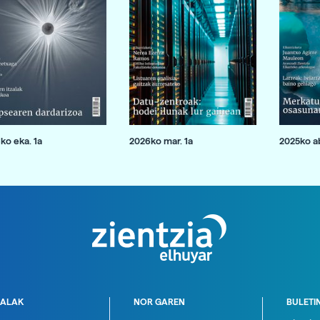
ko eka. 1a
2026ko mar. 1a
2025ko ab
ALAK
NOR GAREN
BULETI