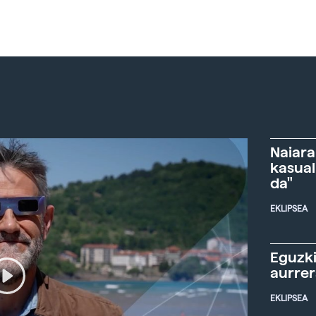
Naiara
kasual
da"
EKLIPSEA
Eguzki
aurre
EKLIPSEA