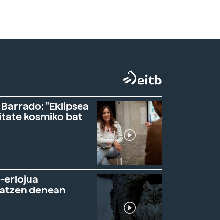
 Barrado: "Eklipsea
itate kosmiko bat
-erlojua
ratzen denean