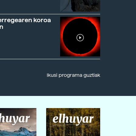
erregearen koroa
n
Ikusi programa guztiak