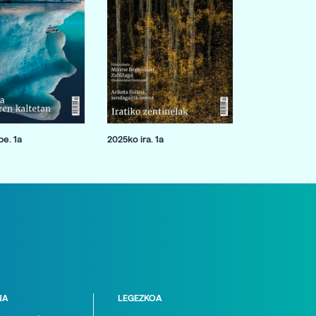
e. 1a
2025ko ira. 1a
NA
LEGEZKOA