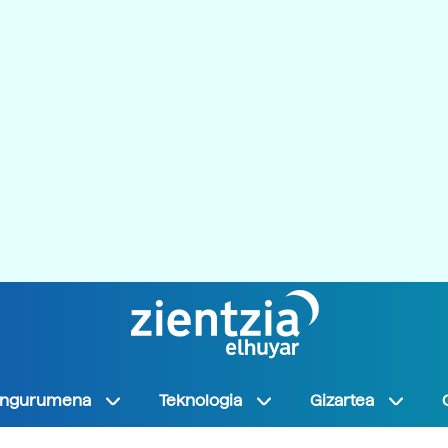
Ingurumena
Teknologia
Gizartea