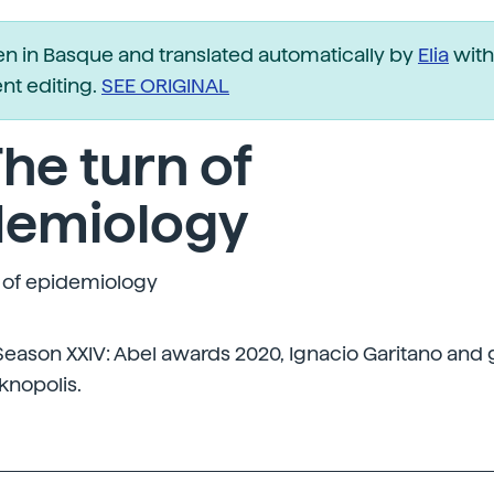
ten in Basque and translated automatically by
Elia
with
t editing.
SEE ORIGINAL
The turn of
demiology
n of epidemiology
Season XXIV: Abel awards 2020, Ignacio Garitano and
knopolis.