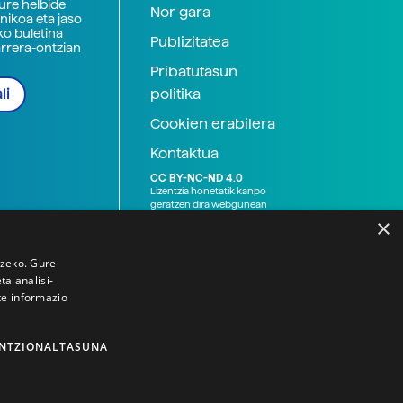
zure helbide
Nor gara
nikoa eta jaso
ko buletina
Publizitatea
arrera-ontzian
Pribatutasun
politika
li
Cookien erabilera
Kontaktua
CC BY-NC-ND 4.0
Lizentzia honetatik kanpo
geratzen dira webgunean
argitaratutako baliabide
×
grafikoak (argazki eta
ilustrazioak), baita Elhuyar ez
den bestelako erakunde eta
tzeko. Gure
norbanakoek idatzitakoak
a analisi-
ere. Kanpo-esteken bidez
te informazio
emandako edukiak esteka
horietan agertzen den
lizentziapean daude,
gehienetan copyright-a
NTZIONALTASUNA