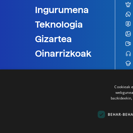
Ingurumena
Teknologia
Gizartea
Oinarrizkoak
Cookieak e
webgunear
bazkideekin,
BEHAR-BEH