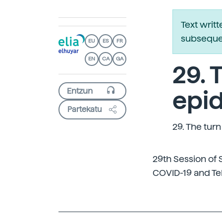
Text writ
subsequen
EU
ES
FR
EN
CA
GA
29. 
epi
Partekatu
29. The tur
29th Session of 
COVID-19 and Te