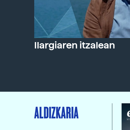
Ilargiaren itzalean
ALDIZKARIA