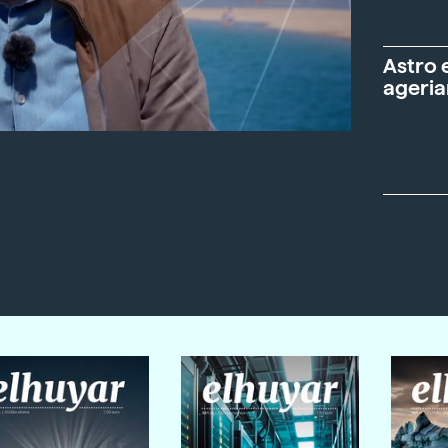
Astro 
ageria