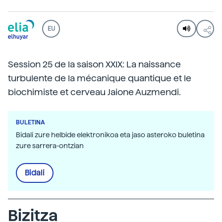
EU
Session 25 de la saison XXIX: La naissance
turbulente de la mécanique quantique et le
biochimiste et cerveau Jaione Auzmendi.
BULETINA
Bidali zure helbide elektronikoa eta jaso asteroko buletina
zure sarrera-ontzian
Bidali
Bizitza