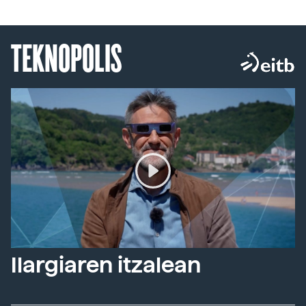
TEKNOPOLIS
Ilargiaren itzalean