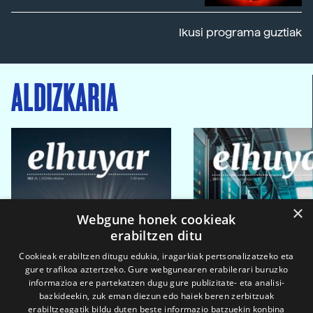
Ikusi programa guztiak
ALDIZKARIA
×
Webgune honek cookieak
erabiltzen ditu
Cookieak erabiltzen ditugu edukia, iragarkiak pertsonalizatzeko eta
gure trafikoa aztertzeko. Gure webgunearen erabilerari buruzko
informazioa ere partekatzen dugu gure publizitate- eta analisi-
bazkideekin, zuk eman diezun edo haiek beren zerbitzuak
erabiltzeagatik bildu duten beste informazio batzuekin konbina