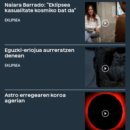
Naiara Barrado: "Eklipsea
kasualitate kosmiko bat da"
EKLIPSEA
Eguzki-erlojua aurreratzen
denean
EKLIPSEA
Astro erregearen koroa
agerian