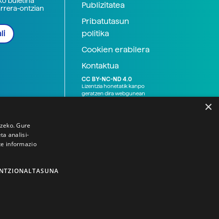
ko buletina
Publizitatea
arrera-ontzian
Pribatutasun
politika
li
Cookien erabilera
Kontaktua
CC BY-NC-ND 4.0
Lizentzia honetatik kanpo
geratzen dira webgunean
argitaratutako baliabide
×
grafikoak (argazki eta
ilustrazioak), baita Elhuyar ez
den bestelako erakunde eta
tzeko. Gure
norbanakoek idatzitakoak
a analisi-
ere. Kanpo-esteken bidez
te informazio
emandako edukiak esteka
horietan agertzen den
lizentziapean daude,
gehienetan copyright-a
NTZIONALTASUNA