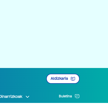
Aldizkaria
Oinarrizkoak
Buletina