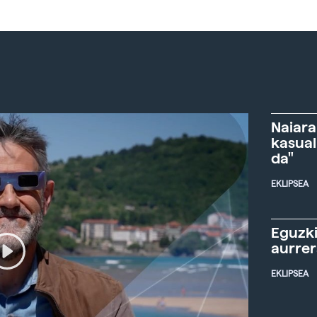
Naiara
kasual
da"
EKLIPSEA
Eguzki
aurre
EKLIPSEA