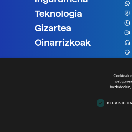
Teknologia
Gizartea
Oinarrizkoak
Cookieak e
webgunear
bazkideekin,
BEHAR-BEH