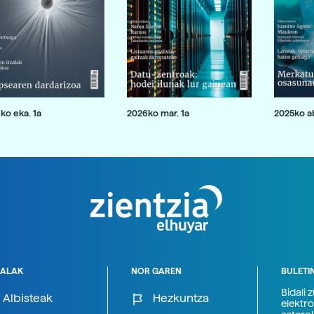
ko eka. 1a
2026ko mar. 1a
2025ko ab
ALAK
NOR GAREN
BULETI
Bidali 
Albisteak
Hezkuntza
elektro