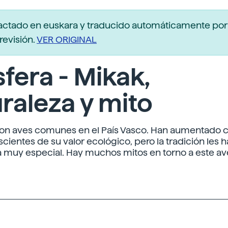
actado en euskara y traducido automáticamente po
revisión.
VER ORIGINAL
fera - Mikak,
raleza y mito
on aves comunes en el País Vasco. Han aumentado c
ientes de su valor ecológico, pero la tradición les h
muy especial. Hay muchos mitos en torno a este av