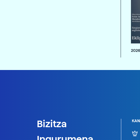
2026
Bizitza
KAN
Ingurumena