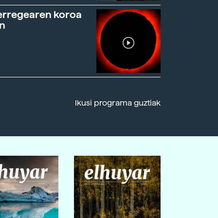
erregearen koroa
n
Ikusi programa guztiak