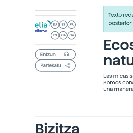
Texto red
posterior 
EU
ES
FR
EN
CA
GA
Ecos
natu
Partekatu
Las micas s
Somos consc
una manera 
Bizitza