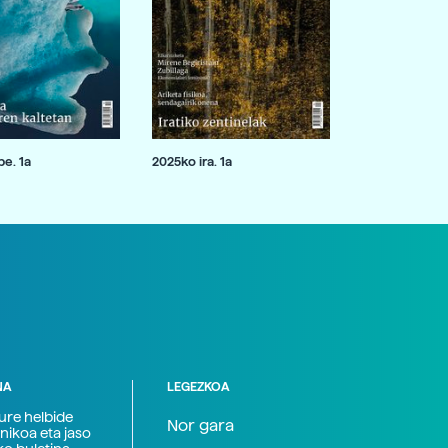
e. 1a
2025ko ira. 1a
NA
LEGEZKOA
zure helbide
Nor gara
nikoa eta jaso