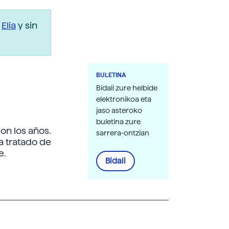
r
Elia
y sin
BULETINA
Bidali zure helbide
elektronikoa eta
jaso asteroko
buletina zure
on los años.
sarrera-ontzian
a tratado de
e.
Bidali