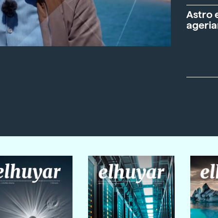
Astro 
ageria