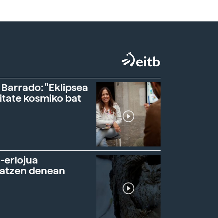
 Barrado: "Eklipsea
itate kosmiko bat
-erlojua
ratzen denean