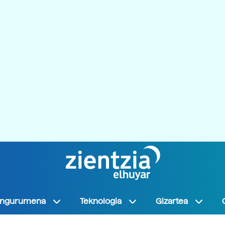
Ingurumena
Teknologia
Gizartea