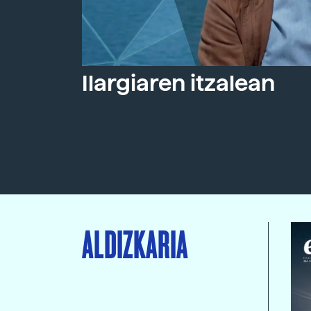
Ilargiaren itzalean
ALDIZKARIA