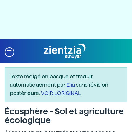
Texte rédigé en basque et traduit
automatiquement par
Elia
sans révision
postérieure.
VOIR L'ORIGINAL
Écosphère - Sol et agriculture
écologique