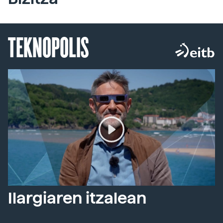
TEKNOPOLIS
Ilargiaren itzalean