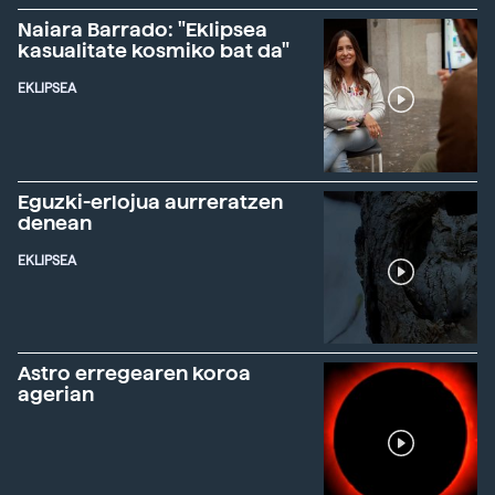
Naiara Barrado: "Eklipsea
kasualitate kosmiko bat da"
EKLIPSEA
Eguzki-erlojua aurreratzen
denean
EKLIPSEA
Astro erregearen koroa
agerian