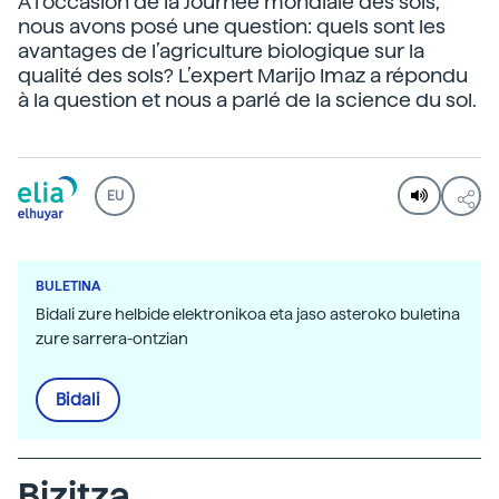
À l’occasion de la Journée mondiale des sols,
nous avons posé une question: quels sont les
avantages de l’agriculture biologique sur la
qualité des sols? L’expert Marijo Imaz a répondu
à la question et nous a parlé de la science du sol.
EU
BULETINA
Bidali zure helbide elektronikoa eta jaso asteroko buletina
zure sarrera-ontzian
Bidali
Bizitza