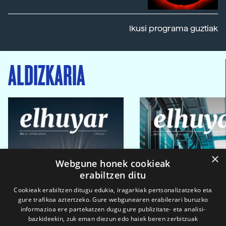
Ikusi programa guztiak
ALDIZKARIA
×
Webgune honek cookieak
erabiltzen ditu
Cookieak erabiltzen ditugu edukia, iragarkiak pertsonalizatzeko eta
gure trafikoa aztertzeko. Gure webgunearen erabilerari buruzko
informazioa ere partekatzen dugu gure publizitate- eta analisi-
bazkideekin, zuk eman diezun edo haiek beren zerbitzuak