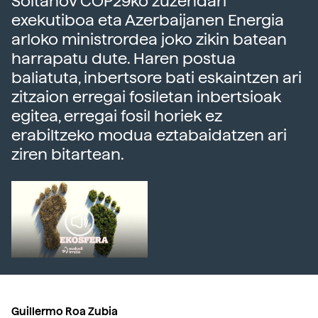
Soltanov COP29ko zuzendari
exekutiboa eta Azerbaijanen Energia
arloko ministrordea joko zikin batean
harrapatu dute. Haren postua
baliatuta, inbertsore bati eskaintzen ari
zitzaion erregai fosiletan inbertsioak
egitea, erregai fosil horiek ez
erabiltzeko modua eztabaidatzen ari
ziren bitartean.
Guillermo Roa Zubia