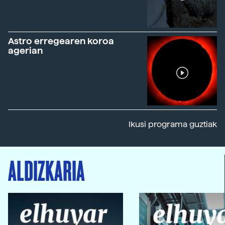
Astro erregearen koroa
agerian
Ikusi programa guztiak
ALDIZKARIA