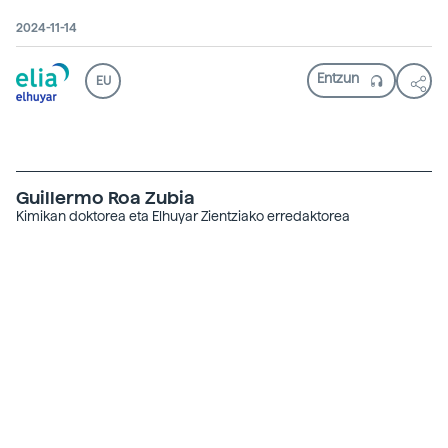
2024-11-14
EU
Guillermo Roa Zubia
Kimikan doktorea eta Elhuyar Zientziako erredaktorea