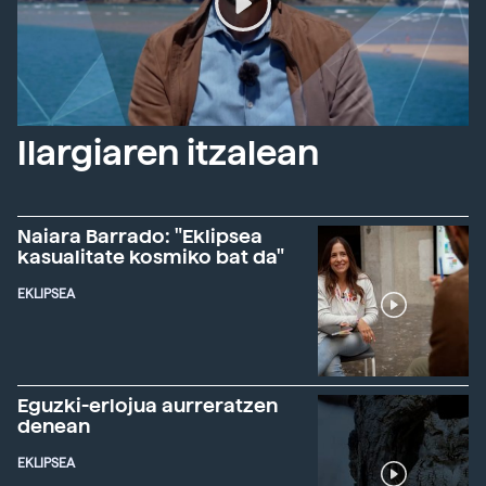
Ilargiaren itzalean
Naiara Barrado: "Eklipsea
kasualitate kosmiko bat da"
EKLIPSEA
Eguzki-erlojua aurreratzen
denean
EKLIPSEA