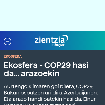
EKOSFERA
Ekosfera - COP29 hasi
da... arazoekin
Aurtengo klimaren goi bilera, COP29,
Bakun ospatzen ari dira, Azerbaijanen.
Eta arazo handi batekin hasi da. Elnur