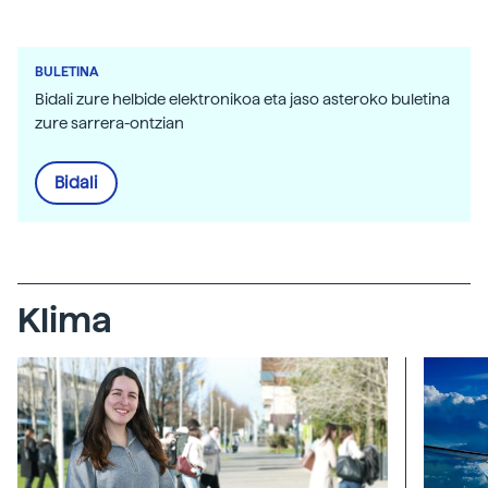
BULETINA
Bidali zure helbide elektronikoa eta jaso asteroko buletina
zure sarrera-ontzian
Bidali
Klima