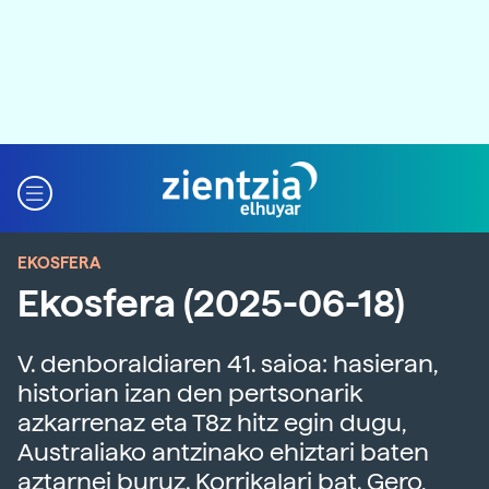
EKOSFERA
Ekosfera (2025-06-18)
V. denboraldiaren 41. saioa: hasieran,
historian izan den pertsonarik
azkarrenaz eta T8z hitz egin dugu,
Australiako antzinako ehiztari baten
aztarnei buruz. Korrikalari bat. Gero,