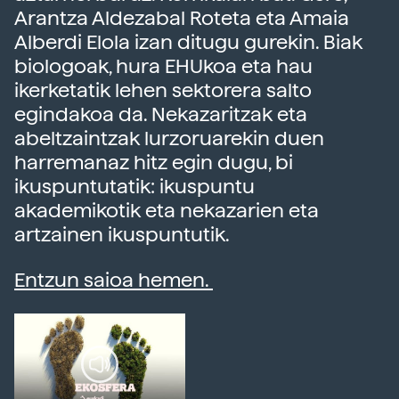
Arantza Aldezabal Roteta eta Amaia
Alberdi Elola izan ditugu gurekin. Biak
biologoak, hura EHUkoa eta hau
ikerketatik lehen sektorera salto
egindakoa da. Nekazaritzak eta
abeltzaintzak lurzoruarekin duen
harremanaz hitz egin dugu, bi
ikuspuntutatik: ikuspuntu
akademikotik eta nekazarien eta
artzainen ikuspuntutik.
Entzun saioa hemen.