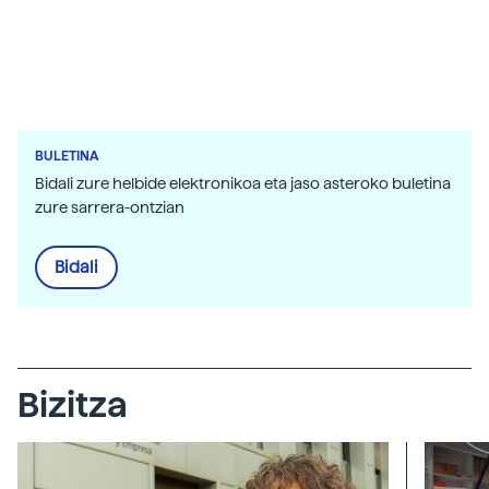
BULETINA
Bidali zure helbide elektronikoa eta jaso asteroko buletina
zure sarrera-ontzian
Bidali
Bizitza