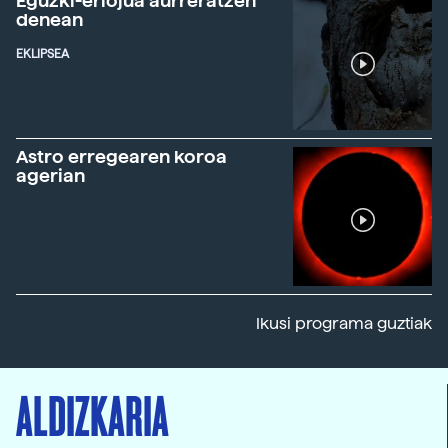
Eguzki-erlojua aurreratzen
denean
EKLIPSEA
Astro erregearen koroa
agerian
Ikusi programa guztiak
ALDIZKARIA