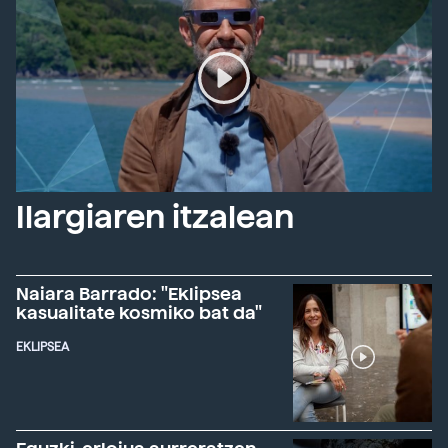
Ilargiaren itzalean
Naiara Barrado: "Eklipsea
kasualitate kosmiko bat da"
EKLIPSEA