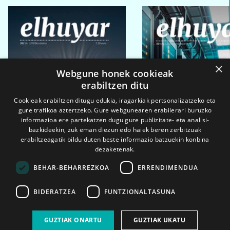
×
Webgune honek cookieak
erabiltzen ditu
Cookieak erabiltzen ditugu edukia, iragarkiak pertsonalizatzeko eta
gure trafikoa aztertzeko. Gure webgunearen erabilerari buruzko
informazioa ere partekatzen dugu gure publizitate- eta analisi-
bazkideekin, zuk eman diezun edo haiek beren zerbitzuak
erabiltzeagatik bildu duten beste informazio batzuekin konbina
dezaketenak.
BEHAR-BEHARREZKOA
ERRENDIMENDUA
BIDERATZEA
FUNTZIONALTASUNA
2026ko eka. 1a
2026ko mar. 1a
GUZTIAK ONARTU
GUZTIAK UKATU